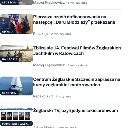
Maciej Frąckiewicz ·
1 min czytania
SZCZECIN
Pierwsza część dofinansowania na
następcę „Daru Młodzieży” przekazana
GDYNIA
Redakcja ·
2 min czytania
Zbliża się 14. Festiwal Filmów Żeglarskich
JachtFilm w Katowicach
NA LĄDZIE
Maciej Frąckiewicz ·
3 min czytania
Centrum Żeglarskie Szczecin zaprasza na
kursy żeglarskie i motorowodne
SZCZECIN
Redakcja ·
2 min czytania
Żeglarski TV, czyli jedyne takie archiwum
POMORSKI ZWIĄZEK ŻEGLARSKI
Adam Mauks ·
1 min czytania