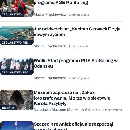
programu PGE PolSailing
Maciej Frąckiewicz ·
ŻEGLARSTWO
2 min czytania
Już od dwóch lat „Kapitan Głowacki” żyje
nowym życiem
ŻEGLARSTWO REKERACYJNE
Maciej Frąckiewicz ·
1 min czytania
Wielki Start programu PGE PolSailing w
Gdańsku
ŻEGLARSTWO SPORTOWE
Maciej Frąckiewicz ·
2 min czytania
Muzeum zaprasza na „Zakaz
fotografowania. Morze w obiektywie
Karola Przybyły”
GDAŃSK
Narodowe Muzeum Morskie w Gdańsku ·
3 min czytania
Szczecin również oficjalnie rozpoczął
sezon żeglarski