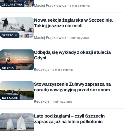
ŻEGLARSTWO
Maciej Frąckiewicz ·
4 min czytania
Nowa sekcja żeglarska w Szczecinie.
Takiej jeszcze nie mieli
SZCZECIN
Maciej Frąckiewicz ·
1 min czytania
Odbędą się wykłady z okazji stulecia
Gdyni
GDYNIA
Redakcja ·
2 min czytania
Stowarzyszenie Żuławy zaprasza na
naradę nawigacyjną przed sezonem
NA LĄDZIE
Redakcja ·
1 min czytania
Lato pod żaglami – czyli Szczecin
zaprasza już na letnie półkolonie