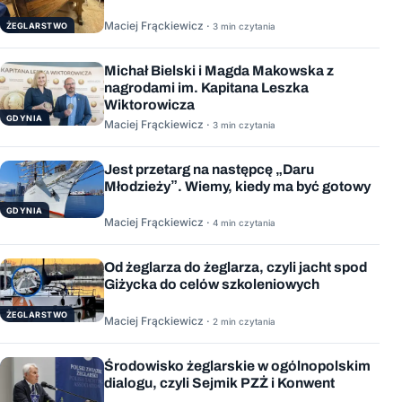
Maciej Frąckiewicz ·
ŻEGLARSTWO
3 min czytania
Michał Bielski i Magda Makowska z
nagrodami im. Kapitana Leszka
Wiktorowicza
GDYNIA
Maciej Frąckiewicz ·
3 min czytania
Jest przetarg na następcę „Daru
Młodzieży”. Wiemy, kiedy ma być gotowy
GDYNIA
Maciej Frąckiewicz ·
4 min czytania
Od żeglarza do żeglarza, czyli jacht spod
Giżycka do celów szkoleniowych
ŻEGLARSTWO
Maciej Frąckiewicz ·
2 min czytania
Środowisko żeglarskie w ogólnopolskim
dialogu, czyli Sejmik PZŻ i Konwent