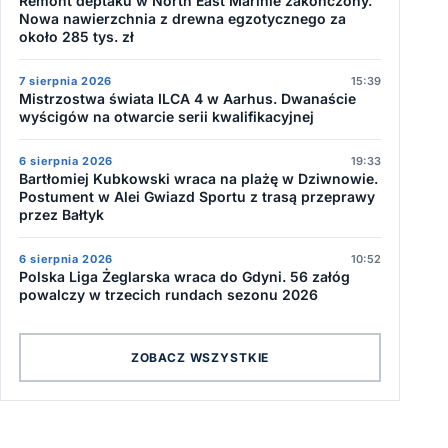
Remont deptaku w North East Marinie zakończony.
Nowa nawierzchnia z drewna egzotycznego za
około 285 tys. zł
7 sierpnia 2026
15:39
Mistrzostwa świata ILCA 4 w Aarhus. Dwanaście
wyścigów na otwarcie serii kwalifikacyjnej
6 sierpnia 2026
19:33
Bartłomiej Kubkowski wraca na plażę w Dziwnowie.
Postument w Alei Gwiazd Sportu z trasą przeprawy
przez Bałtyk
6 sierpnia 2026
10:52
Polska Liga Żeglarska wraca do Gdyni. 56 załóg
powalczy w trzecich rundach sezonu 2026
ZOBACZ WSZYSTKIE