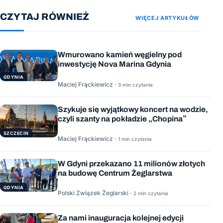
CZYTAJ RÓWNIEŻ
WIĘCEJ ARTYKUŁÓW
Wmurowano kamień węgielny pod
inwestycję Nova Marina Gdynia
GDYNIA
Maciej Frąckiewicz ·
3 min czytania
Szykuje się wyjątkowy koncert na wodzie,
czyli szanty na pokładzie „Chopina”
SZCZECIN
Maciej Frąckiewicz ·
1 min czytania
W Gdyni przekazano 11 milionów złotych
na budowę Centrum Żeglarstwa
GDYNIA
Polski Związek Żeglarski ·
2 min czytania
Za nami inauguracja kolejnej edycji