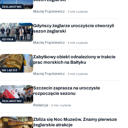
ŻEGLARSTWO
Maciej Frąckiewicz ·
3 min czytania
Gdyńscy żeglarze uroczyście otworzyli
sezon żeglarski
GDYNIA
Maciej Frąckiewicz ·
2 min czytania
Zabytkowy obiekt odnaleziony w trakcie
prac morskich na Bałtyku
NA LĄDZIE
Maciej Frąckiewicz ·
3 min czytania
Szczecin zaprasza na uroczyste
rozpoczęcie sezonu
ŻEGLARSTWO
Redakcja ·
2 min czytania
Zbliża się Noc Muzeów. Znamy pierwsze
żeglarskie atrakcje