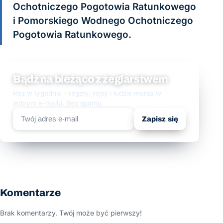
Ochotniczego Pogotowia Ratunkowego
i Pomorskiego Wodnego Ochotniczego
Pogotowia Ratunkowego.
Bądź na bieżąco z żeglarstwem
Raz w tygodniu - regaty, rejsy i ludzie morza w
jednym e-mailu. Bez spamu.
Zapisz się
Komentarze
Brak komentarzy. Twój może być pierwszy!