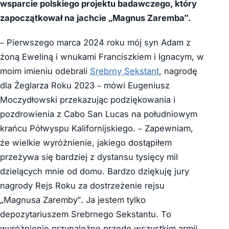
wsparcie polskiego projektu badawczego, który
zapoczątkował na jachcie „Magnus Zaremba”.
– Pierwszego marca 2024 roku mój syn Adam z
żoną Eweliną i wnukami Franciszkiem i Ignacym, w
moim imieniu odebrali
Srebrny Sekstant
, nagrodę
dla Żeglarza Roku 2023 – mówi Eugeniusz
Moczydłowski przekazując podziękowania i
pozdrowienia z Cabo San Lucas na południowym
krańcu Półwyspu Kalifornijskiego. – Zapewniam,
że wielkie wyróżnienie, jakiego dostąpiłem
przeżywa się bardziej z dystansu tysięcy mil
dzielących mnie od domu. Bardzo dziękuję jury
nagrody Rejs Roku za dostrzeżenie rejsu
„Magnusa Zaremby”. Ja jestem tylko
depozytariuszem Srebrnego Sekstantu. To
wyróżnienie przynależne przede wszystkim armii