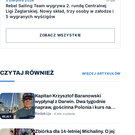
3 sierpnia 2026
17:03
Rebel Sailing Team wygrywa 2. rundę Centralnej
Ligi Żeglarskiej. Nowy skład, trzy osoby w załodze i
5 wygranych wyścigów
ZOBACZ WSZYSTKIE
CZYTAJ RÓWNIEŻ
WIĘCEJ ARTYKUŁÓW
Kapitan Krzysztof Baranowski
wypłynął z Darwin. Dwa tygodnie
napraw, gościnna Polonia i kurs na
Mauritius
Redakcja ·
4 min czytania
REJSY
Zbiórka dla 14-letniej Michaliny. O jej