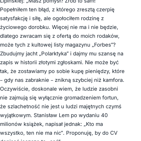
Lipińskiej: „Masz pomysł? Zrób to sam!”
Popełniłem ten błąd, z którego zresztą czerpię
satysfakcję i siłę, ale ogołociłem rodzinę z
życiowego dorobku. Więcej nie ma i nie będzie,
dlatego zwracam się z ofertą do moich rodaków,
może tych z kultowej listy magazynu „Forbes”?
Zbudujmy jacht „Polarktyka” i dajmy mu szansę na
zapis w historii złotymi zgłoskami. Nie może być
tak, że zostawiamy po sobie kupę pieniędzy, które
– gdy nas zabraknie – znikną szybciej niż kamfora.
Oczywiście, doskonale wiem, że ludzie zasobni
nie zajmują się wyłącznie gromadzeniem fortun,
że szlachetność nie jest u ludzi majętnych czymś
wyjątkowym. Stanisław Lem po wydaniu 40
milionów książek, napisał jednak: „Kto ma
wszystko, ten nie ma nic”. Proponuję, by do CV