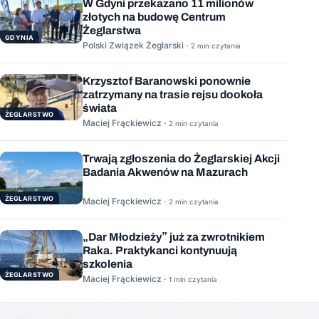
W Gdyni przekazano 11 milionów
złotych na budowę Centrum
Żeglarstwa
GDYNIA
Polski Związek Żeglarski ·
2 min czytania
Krzysztof Baranowski ponownie
zatrzymany na trasie rejsu dookoła
świata
ŻEGLARSTWO
Maciej Frąckiewicz ·
2 min czytania
Trwają zgłoszenia do Żeglarskiej Akcji
Badania Akwenów na Mazurach
ŻEGLARSTWO
Maciej Frąckiewicz ·
2 min czytania
„Dar Młodzieży” już za zwrotnikiem
Raka. Praktykanci kontynuują
szkolenia
ŻEGLARSTWO
Maciej Frąckiewicz ·
1 min czytania