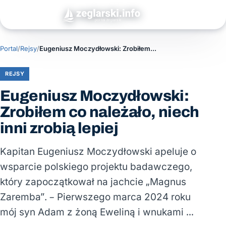
Portal
/
Rejsy
/
Eugeniusz Moczydłowski: Zrobiłem co należało, niech inni zrobią lepiej
REJSY
Eugeniusz Moczydłowski:
Zrobiłem co należało, niech
inni zrobią lepiej
Kapitan Eugeniusz Moczydłowski apeluje o
wsparcie polskiego projektu badawczego,
który zapoczątkował na jachcie „Magnus
Zaremba”. – Pierwszego marca 2024 roku
mój syn Adam z żoną Eweliną i wnukami …