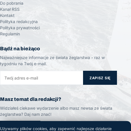
Do pobrania
Kanał RSS
Kontakt
Polityka redakcyjna
Polityka prywatności
Regulamin
Bądź na bieżąco
Najważniejsze informacje ze świata żeglarstwa - raz w
tygodniu na Twój e-mail.
ZAPISZ SIĘ
Masz temat dla redakcji?
Widziałeś ciekawe wydarzenie albo masz newsa ze świata
żeglarstwa? Daj nam znać!
ZGŁOŚ TEMAT
Używamy plików cookies, aby zapewnić najlepsze działanie