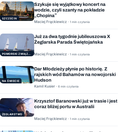
Szykuje się wyjątkowy koncert na
wodzie, czyli szanty na pokładzie
„Chopina”
SZCZECIN
Maciej Frąckiewicz ·
1 min czytania
Już za dwa tygodnie jubileuszowa X
Żeglarska Parada Świętojańska
Maciej Frąckiewicz ·
POMORSKI ZWIĄZEK ŻEGLARSKI
1 min czytania
Dar Młodzieży płynie po historię. Z
rajskich wód Bahamów na nowojorski
Hudson
NA ŚWIECIE
Kamil Kusier ·
6 min czytania
Krzysztof Baranowski już w trasie i jest
coraz bliżej portu w Australii
ŻEGLARSTWO
Maciej Frąckiewicz ·
1 min czytania