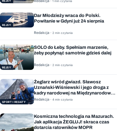
Redakcja ·
REJSY
1 min czytania
Dar Młodzieży wraca do Polski.
Powitanie w Gdyni już 24 sierpnia
REJSY
Redakcja ·
2 min czytania
SOLO do Łeby. Spełniam marzenie,
żeby popłynąć samotnie gdzieś dalej
Redakcja ·
2 min czytania
REJSY
Żeglarz wśród gwiazd. Sławosz
Uznański-Wiśniewski i jego droga z
kadry narodowej na Międzynarodową
Stację Kosmiczną
Redakcja ·
4 min czytania
SPORT I REGATY
Kosmiczna technologia na Mazurach.
Jak aplikacja ŻEGLUJ! skraca czas
dotarcia ratowników MOPR