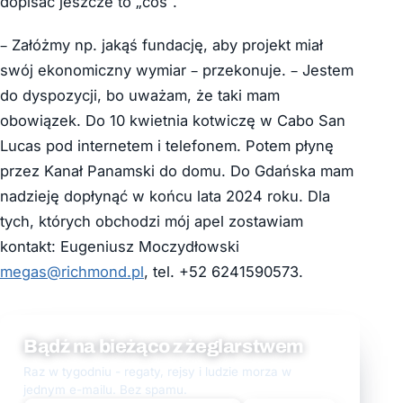
dopisać jeszcze to „coś”.
– Załóżmy np. jakąś fundację, aby projekt miał
swój ekonomiczny wymiar – przekonuje. – Jestem
do dyspozycji, bo uważam, że taki mam
obowiązek. Do 10 kwietnia kotwiczę w Cabo San
Lucas pod internetem i telefonem. Potem płynę
przez Kanał Panamski do domu. Do Gdańska mam
nadzieję dopłynąć w końcu lata 2024 roku. Dla
tych, których obchodzi mój apel zostawiam
kontakt: Eugeniusz Moczydłowski
megas@richmond.pl
, tel. +52 6241590573.
Bądź na bieżąco z żeglarstwem
Raz w tygodniu - regaty, rejsy i ludzie morza w
jednym e-mailu. Bez spamu.