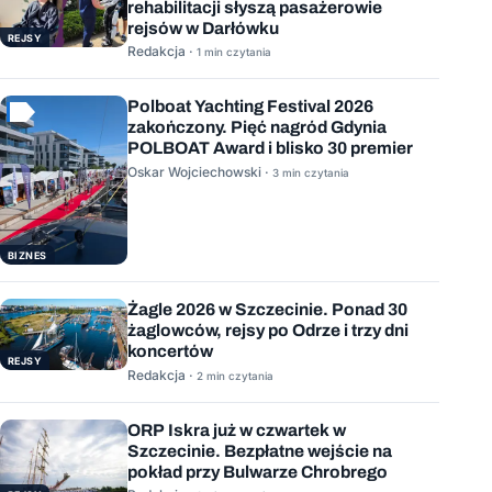
rehabilitacji słyszą pasażerowie
rejsów w Darłówku
REJSY
Redakcja ·
1 min czytania
Polboat Yachting Festival 2026
zakończony. Pięć nagród Gdynia
POLBOAT Award i blisko 30 premier
Oskar Wojciechowski ·
3 min czytania
BIZNES
Żagle 2026 w Szczecinie. Ponad 30
żaglowców, rejsy po Odrze i trzy dni
koncertów
REJSY
Redakcja ·
2 min czytania
ORP Iskra już w czwartek w
Szczecinie. Bezpłatne wejście na
pokład przy Bulwarze Chrobrego