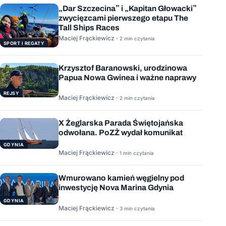
„Dar Szczecina” i „Kapitan Głowacki”
zwycięzcami pierwszego etapu The
Tall Ships Races
Maciej Frąckiewicz ·
2 min czytania
SPORT I REGATY
Krzysztof Baranowski, urodzinowa
Papua Nowa Gwinea i ważne naprawy
REJSY
Maciej Frąckiewicz ·
2 min czytania
X Żeglarska Parada Świętojańska
odwołana. PoZŻ wydał komunikat
GDYNIA
Maciej Frąckiewicz ·
1 min czytania
Wmurowano kamień węgielny pod
inwestycję Nova Marina Gdynia
GDYNIA
Maciej Frąckiewicz ·
3 min czytania