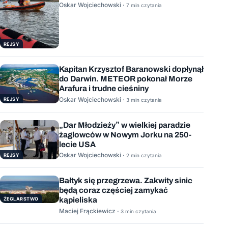
Oskar Wojciechowski ·
7 min czytania
REJSY
Kapitan Krzysztof Baranowski dopłynął
do Darwin. METEOR pokonał Morze
Arafura i trudne cieśniny
Oskar Wojciechowski ·
REJSY
3 min czytania
„Dar Młodzieży” w wielkiej paradzie
żaglowców w Nowym Jorku na 250-
lecie USA
Oskar Wojciechowski ·
REJSY
2 min czytania
Bałtyk się przegrzewa. Zakwity sinic
będą coraz częściej zamykać
kąpieliska
ŻEGLARSTWO
Maciej Frąckiewicz ·
3 min czytania