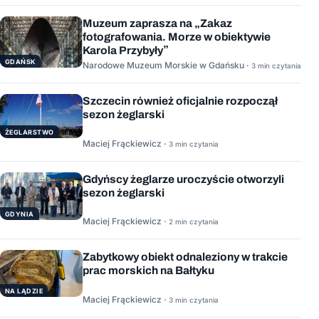
Muzeum zaprasza na „Zakaz
fotografowania. Morze w obiektywie
Karola Przybyły”
GDAŃSK
Narodowe Muzeum Morskie w Gdańsku ·
3 min czytania
Szczecin również oficjalnie rozpoczął
sezon żeglarski
ŻEGLARSTWO
Maciej Frąckiewicz ·
3 min czytania
Gdyńscy żeglarze uroczyście otworzyli
sezon żeglarski
GDYNIA
Maciej Frąckiewicz ·
2 min czytania
Zabytkowy obiekt odnaleziony w trakcie
prac morskich na Bałtyku
NA LĄDZIE
Maciej Frąckiewicz ·
3 min czytania