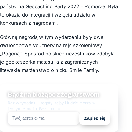
państw na Geocaching Party 2022 – Pomorze. Była
to okazja do integracji i wzięcia udziału w
konkursach z nagrodami.
Główną nagrodą w tym wydarzeniu były dwa
dwuosobowe vouchery na rejs szkoleniowy
„Pogorią”. Spośród polskich uczestników zdobyła
je geokeszerka matasu, a z zagranicznych
litewskie małżeństwo o nicku Smile Family.
Bądź na bieżąco z żeglarstwem
Raz w tygodniu - regaty, rejsy i ludzie morza w
jednym e-mailu. Bez spamu.
Zapisz się