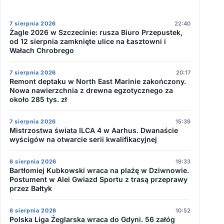
7 sierpnia 2026
22:40
Żagle 2026 w Szczecinie: rusza Biuro Przepustek,
od 12 sierpnia zamknięte ulice na Łasztowni i
Wałach Chrobrego
7 sierpnia 2026
20:17
Remont deptaku w North East Marinie zakończony.
Nowa nawierzchnia z drewna egzotycznego za
około 285 tys. zł
7 sierpnia 2026
15:39
Mistrzostwa świata ILCA 4 w Aarhus. Dwanaście
wyścigów na otwarcie serii kwalifikacyjnej
6 sierpnia 2026
19:33
Bartłomiej Kubkowski wraca na plażę w Dziwnowie.
Postument w Alei Gwiazd Sportu z trasą przeprawy
przez Bałtyk
6 sierpnia 2026
10:52
Polska Liga Żeglarska wraca do Gdyni. 56 załóg