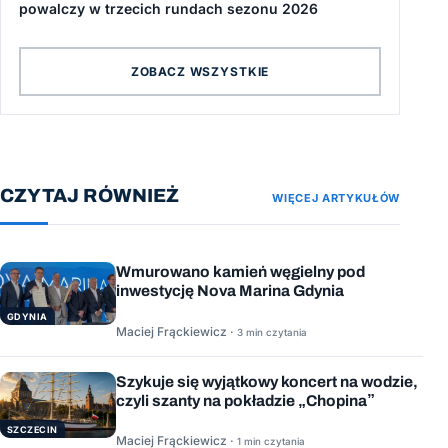
powalczy w trzecich rundach sezonu 2026
ZOBACZ WSZYSTKIE
CZYTAJ RÓWNIEŻ
WIĘCEJ ARTYKUŁÓW
Wmurowano kamień węgielny pod
inwestycję Nova Marina Gdynia
GDYNIA
Maciej Frąckiewicz ·
3 min czytania
Szykuje się wyjątkowy koncert na wodzie,
czyli szanty na pokładzie „Chopina”
SZCZECIN
Maciej Frąckiewicz ·
1 min czytania