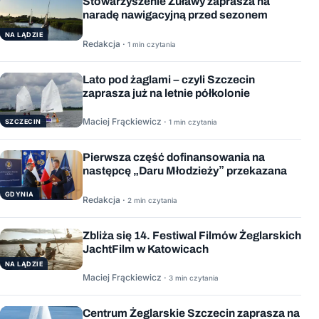
Stowarzyszenie Żuławy zaprasza na
naradę nawigacyjną przed sezonem
NA LĄDZIE
Redakcja ·
1 min czytania
Lato pod żaglami – czyli Szczecin
zaprasza już na letnie półkolonie
Maciej Frąckiewicz ·
1 min czytania
SZCZECIN
Pierwsza część dofinansowania na
następcę „Daru Młodzieży” przekazana
GDYNIA
Redakcja ·
2 min czytania
Zbliża się 14. Festiwal Filmów Żeglarskich
JachtFilm w Katowicach
NA LĄDZIE
Maciej Frąckiewicz ·
3 min czytania
Centrum Żeglarskie Szczecin zaprasza na