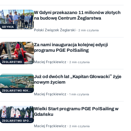
W Gdyni przekazano 11 milionów złotych
na budowę Centrum Żeglarstwa
GDYNIA
Polski Związek Żeglarski ·
2 min czytania
Za nami inauguracja kolejnej edycji
programu PGE PolSailing
Maciej Frąckiewicz ·
ŻEGLARSTWO
2 min czytania
Już od dwóch lat „Kapitan Głowacki” żyje
nowym życiem
ŻEGLARSTWO REKERACYJNE
Maciej Frąckiewicz ·
1 min czytania
Wielki Start programu PGE PolSailing w
Gdańsku
ŻEGLARSTWO SPORTOWE
Maciej Frąckiewicz ·
2 min czytania