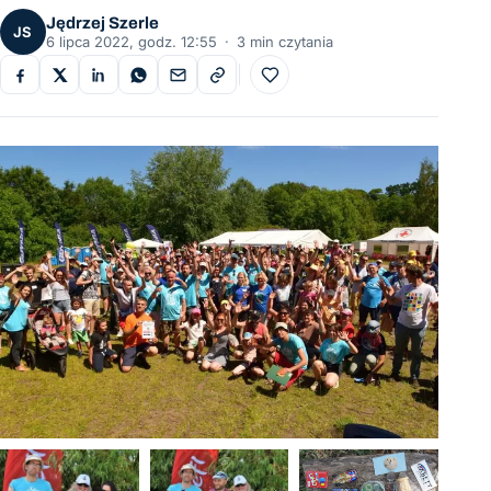
Jędrzej Szerle
JS
6 lipca 2022, godz. 12:55
·
3 min czytania
Do ulubionych