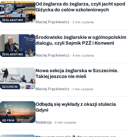
Od żeglarza do żeglarza, czyli jacht spod
Giżycka do celów szkoleniowych
ŻEGLARSTWO
Maciej Frąckiewicz ·
2 min czytania
Środowisko żeglarskie w ogólnopolskim
dialogu, czyli Sejmik PZŻ i Konwent
ŻEGLARSTWO
Maciej Frąckiewicz ·
4 min czytania
Nowa sekcja żeglarska w Szczecinie.
Takiej jeszcze nie mieli
SZCZECIN
Maciej Frąckiewicz ·
1 min czytania
Odbędą się wykłady z okazji stulecia
Gdyni
GDYNIA
Redakcja ·
2 min czytania