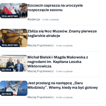
Szczecin zaprasza na uroczyste
rozpoczęcie sezonu
ŻEGLARSTWO
Redakcja ·
2 min czytania
Zbliża się Noc Muzeów. Znamy pierwsze
żeglarskie atrakcje
Maciej Frąckiewicz ·
ŻEGLARSTWO
3 min czytania
Michał Bielski i Magda Makowska z
nagrodami im. Kapitana Leszka
Wiktorowicza
GDYNIA
Maciej Frąckiewicz ·
3 min czytania
Jest przetarg na następcę „Daru
Młodzieży”. Wiemy, kiedy ma być gotowy
GDYNIA
Maciej Frąckiewicz ·
4 min czytania