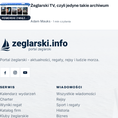
Żeglarski TV, czyli jedyne takie archiwum
POMORSKI ZWIĄZEK ŻEGLARSKI
Adam Mauks ·
1 min czytania
Portal żeglarski - aktualności, regaty, rejsy i ludzie morza.
SERWIS
WIADOMOŚCI
Kalendarz wydarzeń
Wszystkie wiadomości
Charter
Rejsy
Wyniki regat
Sport i regaty
Katalog firm
Historia
Kluby żeglarskie
Biznes