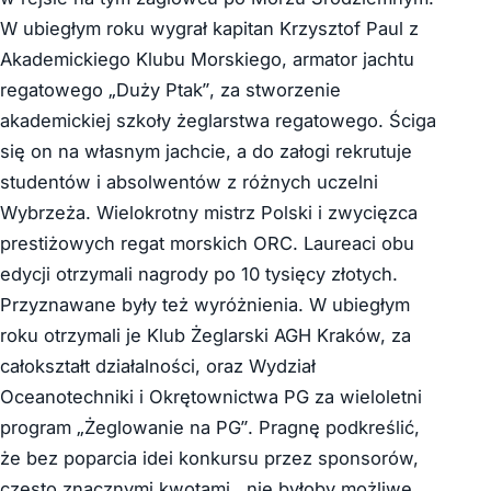
W ubiegłym roku wygrał kapitan Krzysztof Paul z
Akademickiego Klubu Morskiego, armator jachtu
regatowego „Duży Ptak”, za stworzenie
akademickiej szkoły żeglarstwa regatowego. Ściga
się on na własnym jachcie, a do załogi rekrutuje
studentów i absolwentów z różnych uczelni
Wybrzeża. Wielokrotny mistrz Polski i zwycięzca
prestiżowych regat morskich ORC. Laureaci obu
edycji otrzymali nagrody po 10 tysięcy złotych.
Przyznawane były też wyróżnienia. W ubiegłym
roku otrzymali je Klub Żeglarski AGH Kraków, za
całokształt działalności, oraz Wydział
Oceanotechniki i Okrętownictwa PG za wieloletni
program „Żeglowanie na PG”. Pragnę podkreślić,
że bez poparcia idei konkursu przez sponsorów,
często znacznymi kwotami , nie byłoby możliwe