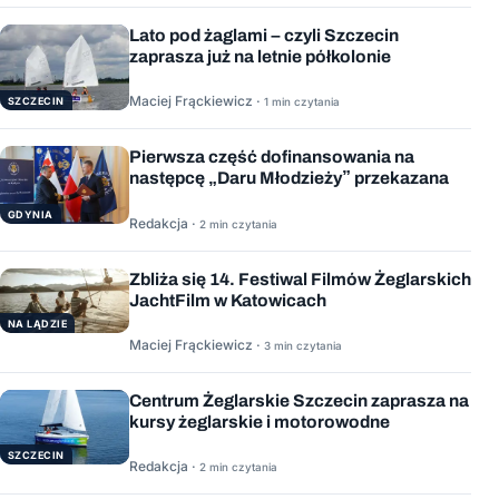
Lato pod żaglami – czyli Szczecin
zaprasza już na letnie półkolonie
Maciej Frąckiewicz ·
1 min czytania
SZCZECIN
Pierwsza część dofinansowania na
następcę „Daru Młodzieży” przekazana
GDYNIA
Redakcja ·
2 min czytania
Zbliża się 14. Festiwal Filmów Żeglarskich
JachtFilm w Katowicach
NA LĄDZIE
Maciej Frąckiewicz ·
3 min czytania
Centrum Żeglarskie Szczecin zaprasza na
kursy żeglarskie i motorowodne
SZCZECIN
Redakcja ·
2 min czytania