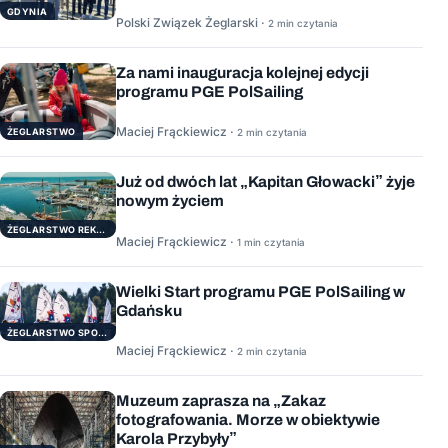
GDYNIA
Polski Związek Żeglarski ·
2 min czytania
Za nami inauguracja kolejnej edycji
programu PGE PolSailing
Maciej Frąckiewicz ·
ŻEGLARSTWO
2 min czytania
Już od dwóch lat „Kapitan Głowacki” żyje
nowym życiem
ŻEGLARSTWO REKERACYJNE
Maciej Frąckiewicz ·
1 min czytania
Wielki Start programu PGE PolSailing w
Gdańsku
ŻEGLARSTWO SPORTOWE
Maciej Frąckiewicz ·
2 min czytania
Muzeum zaprasza na „Zakaz
fotografowania. Morze w obiektywie
Karola Przybyły”