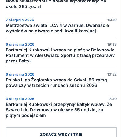
Nowa nawierzchnia z drewna egzotycznego za
około 285 tys. zł
7 sierpnia 2026
15:39
Mistrzostwa świata ILCA 4 w Aarhus. Dwanaście
wyścigów na otwarcie serii kwalifikacyjnej
6 sierpnia 2026
19:33
Bartłomiej Kubkowski wraca na plażę w Dziwnowie.
Postument w Alei Gwiazd Sportu z trasą przeprawy
przez Bałtyk
6 sierpnia 2026
10:52
Polska Liga Żeglarska wraca do Gdyni. 56 załóg
powalczy w trzecich rundach sezonu 2026
3 sierpnia 2026
18:10
Bartłomiej Kubkowski przepłynął Bałtyk wpław. Ze
Szwecji do Dziwnowa w niecałe 55 godzin, za
piątym podejściem
ZOBACZ WSZYSTKIE