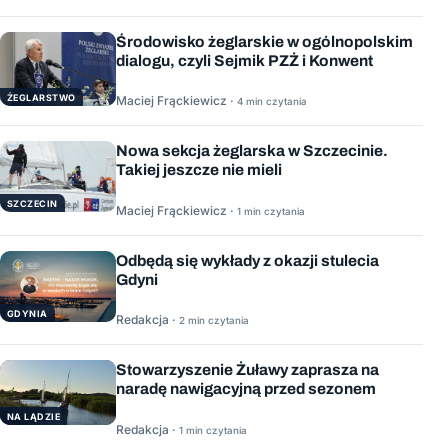
Środowisko żeglarskie w ogólnopolskim
dialogu, czyli Sejmik PZŻ i Konwent
ŻEGLARSTWO
Maciej Frąckiewicz ·
4 min czytania
Nowa sekcja żeglarska w Szczecinie.
Takiej jeszcze nie mieli
SZCZECIN
Maciej Frąckiewicz ·
1 min czytania
Odbędą się wykłady z okazji stulecia
Gdyni
GDYNIA
Redakcja ·
2 min czytania
Stowarzyszenie Żuławy zaprasza na
naradę nawigacyjną przed sezonem
NA LĄDZIE
Redakcja ·
1 min czytania