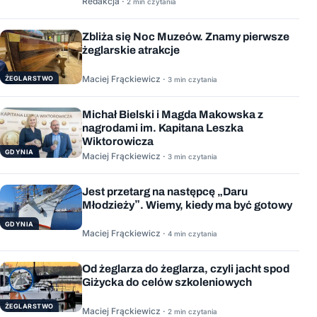
Redakcja ·
2 min czytania
Zbliża się Noc Muzeów. Znamy pierwsze
żeglarskie atrakcje
Maciej Frąckiewicz ·
ŻEGLARSTWO
3 min czytania
Michał Bielski i Magda Makowska z
nagrodami im. Kapitana Leszka
Wiktorowicza
GDYNIA
Maciej Frąckiewicz ·
3 min czytania
Jest przetarg na następcę „Daru
Młodzieży”. Wiemy, kiedy ma być gotowy
GDYNIA
Maciej Frąckiewicz ·
4 min czytania
Od żeglarza do żeglarza, czyli jacht spod
Giżycka do celów szkoleniowych
ŻEGLARSTWO
Maciej Frąckiewicz ·
2 min czytania