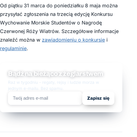
Od piątku 31 marca do poniedziałku 8 maja można
przysyłać zgłoszenia na trzecią edycję Konkursu
Wychowanie Morskie Studentów o Nagrodę
Czerwonej Róży Wiatrów. Szczegółowe informacje
znaleźć można w
zawiadomieniu o konkursie
i
regulaminie
.
Bądź na bieżąco z żeglarstwem
Raz w tygodniu - regaty, rejsy i ludzie morza w
jednym e-mailu. Bez spamu.
Zapisz się