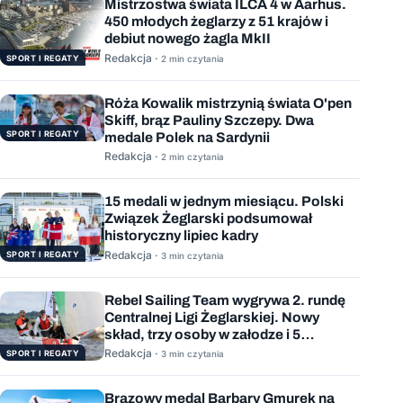
Mistrzostwa świata ILCA 4 w Aarhus.
450 młodych żeglarzy z 51 krajów i
debiut nowego żagla MkII
Redakcja ·
SPORT I REGATY
2 min czytania
Róża Kowalik mistrzynią świata O'pen
Skiff, brąz Pauliny Szczepy. Dwa
SPORT I REGATY
medale Polek na Sardynii
Redakcja ·
2 min czytania
15 medali w jednym miesiącu. Polski
Związek Żeglarski podsumował
historyczny lipiec kadry
Redakcja ·
SPORT I REGATY
3 min czytania
Rebel Sailing Team wygrywa 2. rundę
Centralnej Ligi Żeglarskiej. Nowy
skład, trzy osoby w załodze i 5
wygranych wyścigów
Redakcja ·
SPORT I REGATY
3 min czytania
Brązowy medal Barbary Gmurek na