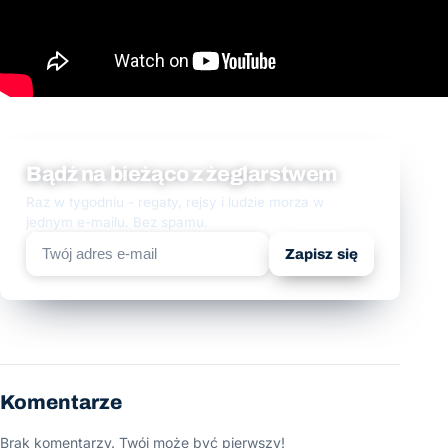
Bądź na bieżąco z żeglarstwem
Raz w tygodniu - regaty, rejsy i ludzie morza w
jednym e-mailu. Bez spamu.
Zapisz się
Komentarze
Brak komentarzy. Twój może być pierwszy!