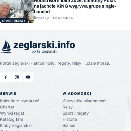
Round Bornholm 2026: samotny Polak
na jachcie KING wygrywa grupę single-
handed
Redakcja ·
4 min czytania
SPORT I REGATY
Portal żeglarski - aktualności, regaty, rejsy i ludzie morza.
SERWIS
WIADOMOŚCI
Kalendarz wydarzeń
Wszystkie wiadomości
Charter
Rejsy
Wyniki regat
Sport i regaty
Katalog firm
Historia
Kluby żeglarskie
Biznes