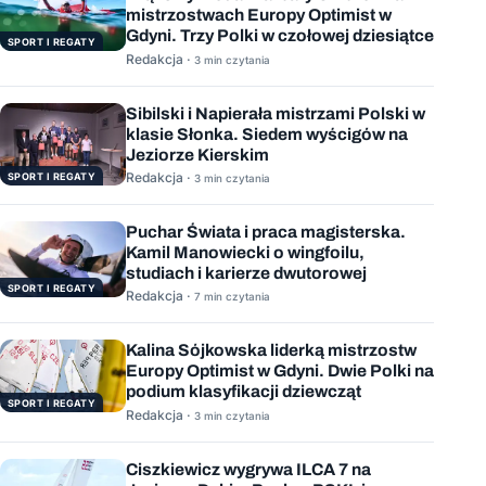
mistrzostwach Europy Optimist w
Gdyni. Trzy Polki w czołowej dziesiątce
SPORT I REGATY
Redakcja ·
3 min czytania
Sibilski i Napierała mistrzami Polski w
klasie Słonka. Siedem wyścigów na
Jeziorze Kierskim
Redakcja ·
SPORT I REGATY
3 min czytania
Puchar Świata i praca magisterska.
Kamil Manowiecki o wingfoilu,
studiach i karierze dwutorowej
SPORT I REGATY
Redakcja ·
7 min czytania
Kalina Sójkowska liderką mistrzostw
Europy Optimist w Gdyni. Dwie Polki na
podium klasyfikacji dziewcząt
SPORT I REGATY
Redakcja ·
3 min czytania
Ciszkiewicz wygrywa ILCA 7 na