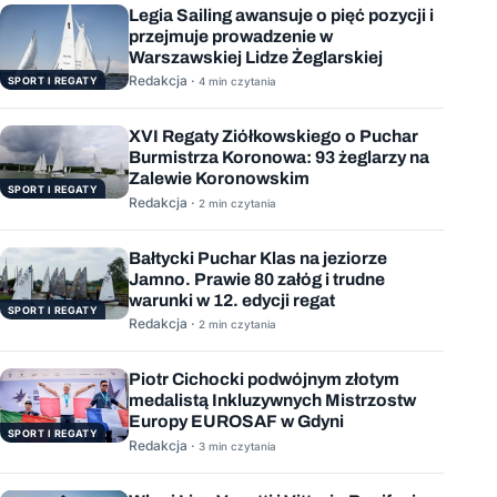
Legia Sailing awansuje o pięć pozycji i
przejmuje prowadzenie w
Warszawskiej Lidze Żeglarskiej
Redakcja ·
SPORT I REGATY
4 min czytania
XVI Regaty Ziółkowskiego o Puchar
Burmistrza Koronowa: 93 żeglarzy na
Zalewie Koronowskim
SPORT I REGATY
Redakcja ·
2 min czytania
Bałtycki Puchar Klas na jeziorze
Jamno. Prawie 80 załóg i trudne
warunki w 12. edycji regat
SPORT I REGATY
Redakcja ·
2 min czytania
Piotr Cichocki podwójnym złotym
medalistą Inkluzywnych Mistrzostw
Europy EUROSAF w Gdyni
SPORT I REGATY
Redakcja ·
3 min czytania