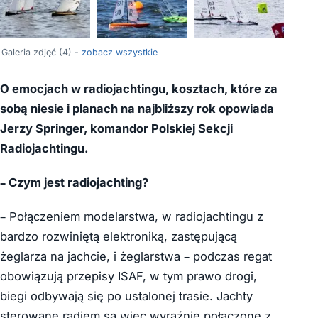
Galeria zdjęć (4) -
zobacz wszystkie
O emocjach w radiojachtingu, kosztach, które za
sobą niesie i planach na najbliższy rok opowiada
Jerzy Springer, komandor Polskiej Sekcji
Radiojachtingu.
– Czym jest radiojachting?
– Połączeniem modelarstwa, w radiojachtingu z
bardzo rozwiniętą elektroniką, zastępującą
żeglarza na jachcie, i żeglarstwa – podczas regat
obowiązują przepisy ISAF, w tym prawo drogi,
biegi odbywają się po ustalonej trasie. Jachty
sterowane radiem są więc wyraźnie połączone z