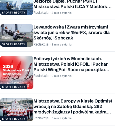
Jeziorze Dąbie. Puchar PSKL i
Mistrzostwa Polski ILCA 7 Masters
rozstrzygnięte
Redakcja ·
SPORT I REGATY
3 min czytania
Lewandowska i Zwara mistrzyniami
świata juniorek w 49erFX, srebro dla
Skórnóg i Sobczak
Redakcja ·
SPORT I REGATY
3 min czytania
Foilowy tydzień w Mechelinkach.
Mistrzostwa Polski iQFOiL i Puchar
Polski WingFoil Race na początku
sierpnia
Redakcja ·
2 min czytania
SPORT I REGATY
Mistrzostwa Europy w klasie Optimist
wracają na Zatokę Gdańską. 292
młodych żeglarzy i podwójna kadra
Polski
Redakcja ·
3 min czytania
SPORT I REGATY