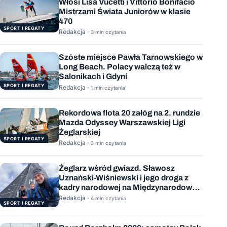
Włosi Lisa Vucetti i Vittorio Bonifacio
Mistrzami Świata Juniorów w klasie
470
SPORT I REGATY
Redakcja ·
3 min czytania
Szóste miejsce Pawła Tarnowskiego w
Long Beach. Polacy walczą też w
Salonikach i Gdyni
SPORT I REGATY
Redakcja ·
1 min czytania
Rekordowa flota 20 załóg na 2. rundzie
Mazda Odyssey Warszawskiej Ligi
Żeglarskiej
SPORT I REGATY
Redakcja ·
3 min czytania
Żeglarz wśród gwiazd. Sławosz
Uznański-Wiśniewski i jego droga z
kadry narodowej na Międzynarodową
Stację Kosmiczną
Redakcja ·
4 min czytania
SPORT I REGATY