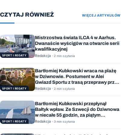
CZYTAJ RÓWNIEŻ
WIĘCEJ ARTYKUŁÓW
Mistrzostwa świata ILCA 4 w Aarhus.
Dwanaście wyścigów na otwarcie serii
kwalifikacyjnej
Redakcja ·
SPORT I REGATY
2 min czytania
Bartłomiej Kubkowski wraca na plażę
w Dziwnowie. Postument w Alei
Gwiazd Sportu z trasą przeprawy przez
Bałtyk
Redakcja ·
SPORT I REGATY
2 min czytania
Bartłomiej Kubkowski przepłynął
Bałtyk wpław. Ze Szwecji do Dziwnowa
w niecałe 55 godzin, za piątym
podejściem
Redakcja ·
SPORT I REGATY
3 min czytania