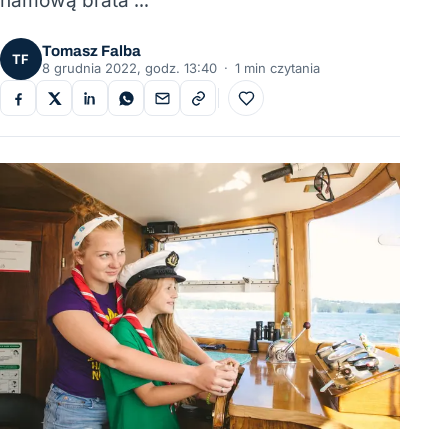
namową brata …
Tomasz Falba
TF
8 grudnia 2022, godz. 13:40
·
1 min czytania
Do ulubionych