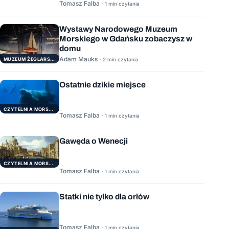
Tomasz Falba ·
1 min czytania
Wystawy Narodowego Muzeum
Morskiego w Gdańsku zobaczysz w
domu
Adam Mauks ·
MUZEUM ŻEGLARSTWA POMORSKIEGO
2 min czytania
Ostatnie dzikie miejsce
CZYTELNIA MORSKA
Tomasz Falba ·
1 min czytania
Gawęda o Wenecji
CZYTELNIA MORSKA
Tomasz Falba ·
1 min czytania
Statki nie tylko dla orłów
Tomasz Falba ·
1 min czytania