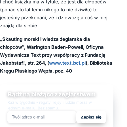
I choć książka ma w tytule, że jest dla chłopców
(ponad sto lat temu nikogo to nie dziwiło) to
jesteśmy przekonani, że i dziewczęta coś w niej
znajdą dla siebie.
„Skauting morski i wiedza żeglarska dla
chłopców”, Warington Baden-Powell, Oficyna
Wydawnicza Text przy współpracy z Fundacją
Jakobstaf!
, str. 264, (
www.text.bci.pl
), Biblioteka
Kręgu Płaskiego Węzła, poz. 40
Bądź na bieżąco z żeglarstwem
Raz w tygodniu - regaty, rejsy i ludzie morza w
jednym e-mailu. Bez spamu.
Zapisz się