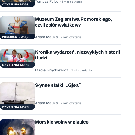
Tomasz Falba ·
1 min czytania
CZYTELNIA MORSKA
Muzeum Żeglarstwa Pomorskiego,
czyli zbiór wyjątkowy
Adam Mauks ·
POMORSKI ZWIĄZEK ŻEGLARSKI
2 min czytania
Kronika wydarzeń, niezwykłych historii
i ludzi
CZYTELNIA MORSKA
Maciej Frąckiewicz ·
1 min czytania
Słynne statki: „Gjøa”
Adam Mauks ·
2 min czytania
CZYTELNIA MORSKA
Morskie wojny w pigułce