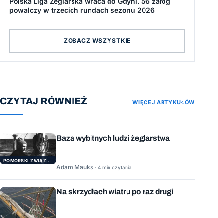
Polska Liga Żeglarska wraca do Gdyni. 56 załóg
powalczy w trzecich rundach sezonu 2026
ZOBACZ WSZYSTKIE
CZYTAJ RÓWNIEŻ
WIĘCEJ ARTYKUŁÓW
Baza wybitnych ludzi żeglarstwa
POMORSKI ZWIĄZEK ŻEGLARSKI
Adam Mauks ·
4 min czytania
Na skrzydłach wiatru po raz drugi