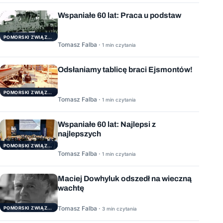
Wspaniałe 60 lat: Praca u podstaw
POMORSKI ZWIĄZEK ŻEGLARSKI
Tomasz Falba ·
1 min czytania
Odsłaniamy tablicę braci Ejsmontów!
POMORSKI ZWIĄZEK ŻEGLARSKI
Tomasz Falba ·
1 min czytania
Wspaniałe 60 lat: Najlepsi z
najlepszych
POMORSKI ZWIĄZEK ŻEGLARSKI
Tomasz Falba ·
1 min czytania
Maciej Dowhyluk odszedł na wieczną
wachtę
Tomasz Falba ·
POMORSKI ZWIĄZEK ŻEGLARSKI
3 min czytania