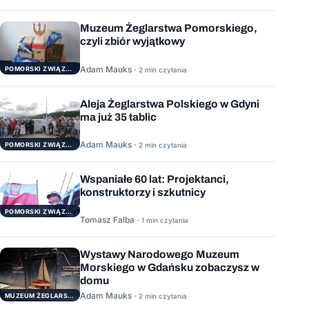
Muzeum Żeglarstwa Pomorskiego,
czyli zbiór wyjątkowy
Adam Mauks ·
POMORSKI ZWIĄZEK ŻEGLARSKI
2 min czytania
Aleja Żeglarstwa Polskiego w Gdyni
ma już 35 tablic
Adam Mauks ·
POMORSKI ZWIĄZEK ŻEGLARSKI
2 min czytania
Wspaniałe 60 lat: Projektanci,
konstruktorzy i szkutnicy
POMORSKI ZWIĄZEK ŻEGLARSKI
Tomasz Falba ·
1 min czytania
Wystawy Narodowego Muzeum
Morskiego w Gdańsku zobaczysz w
domu
Adam Mauks ·
MUZEUM ŻEGLARSTWA POMORSKIEGO
2 min czytania