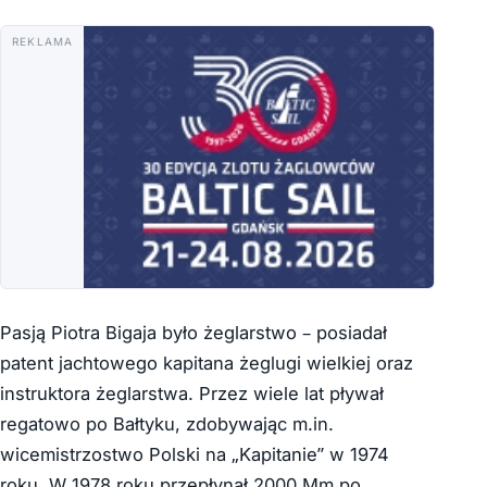
REKLAMA
Pasją Piotra Bigaja było żeglarstwo – posiadał
patent jachtowego kapitana żeglugi wielkiej oraz
instruktora żeglarstwa. Przez wiele lat pływał
regatowo po Bałtyku, zdobywając m.in.
wicemistrzostwo Polski na „Kapitanie” w 1974
roku. W 1978 roku przepłynął 2000 Mm po