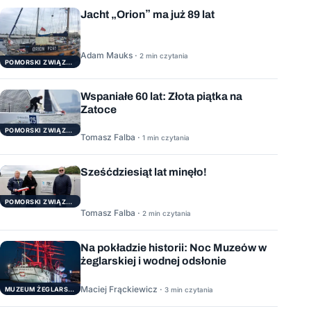
Jacht „Orion” ma już 89 lat
Adam Mauks ·
2 min czytania
POMORSKI ZWIĄZEK ŻEGLARSKI
Wspaniałe 60 lat: Złota piątka na
Zatoce
POMORSKI ZWIĄZEK ŻEGLARSKI
Tomasz Falba ·
1 min czytania
Sześćdziesiąt lat minęło!
POMORSKI ZWIĄZEK ŻEGLARSKI
Tomasz Falba ·
2 min czytania
Na pokładzie historii: Noc Muzeów w
żeglarskiej i wodnej odsłonie
Maciej Frąckiewicz ·
3 min czytania
MUZEUM ŻEGLARSTWA POMORSKIEGO