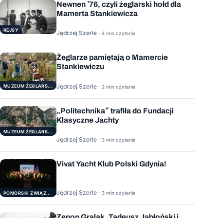
Newnen ’76, czyli żeglarski hołd dla
Mamerta Stankiewicza
REJSY
Jędrzej Szerle ·
4 min czytania
Żeglarze pamiętają o Mamercie
Stankiewiczu
Jędrzej Szerle ·
MUZEUM ŻEGLARSTWA POMORSKIEGO
2 min czytania
„Politechnika” trafiła do Fundacji
Klasyczne Jachty
MUZEUM ŻEGLARSTWA POMORSKIEGO
Jędrzej Szerle ·
3 min czytania
Vivat Yacht Klub Polski Gdynia!
Jędrzej Szerle ·
3 min czytania
POMORSKI ZWIĄZEK ŻEGLARSKI
Zenon Gralak, Tadeusz Jabłoński i