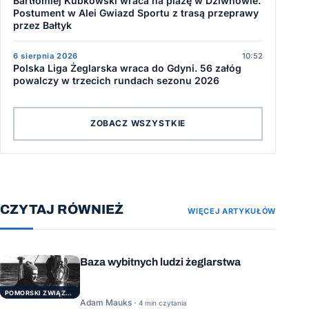
Bartłomiej Kubkowski wraca na plażę w Dziwnowie.
Postument w Alei Gwiazd Sportu z trasą przeprawy
przez Bałtyk
6 sierpnia 2026
10:52
Polska Liga Żeglarska wraca do Gdyni. 56 załóg
powalczy w trzecich rundach sezonu 2026
ZOBACZ WSZYSTKIE
CZYTAJ RÓWNIEŻ
WIĘCEJ ARTYKUŁÓW
Baza wybitnych ludzi żeglarstwa
POMORSKI ZWIĄZEK ŻEGLARSKI
Adam Mauks ·
4 min czytania