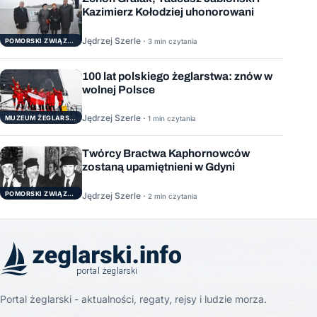
Kazimierz Kołodziej uhonorowani
Jędrzej Szerle ·
3 min czytania
POMORSKI ZWIĄZEK ŻEGLARSKI
100 lat polskiego żeglarstwa: znów w
wolnej Polsce
Jędrzej Szerle ·
1 min czytania
MUZEUM ŻEGLARSTWA POMORSKIEGO
Twórcy Bractwa Kaphornowców
zostaną upamiętnieni w Gdyni
POMORSKI ZWIĄZEK ŻEGLARSKI
Jędrzej Szerle ·
2 min czytania
Portal żeglarski - aktualności, regaty, rejsy i ludzie morza.