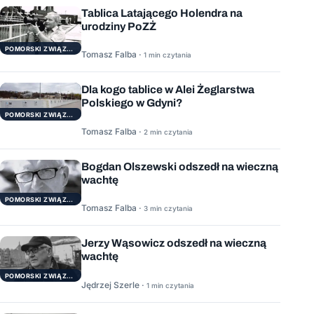
Tablica Latającego Holendra na
urodziny PoZŻ
POMORSKI ZWIĄZEK ŻEGLARSKI
Tomasz Falba ·
1 min czytania
Dla kogo tablice w Alei Żeglarstwa
Polskiego w Gdyni?
POMORSKI ZWIĄZEK ŻEGLARSKI
Tomasz Falba ·
2 min czytania
Bogdan Olszewski odszedł na wieczną
wachtę
POMORSKI ZWIĄZEK ŻEGLARSKI
Tomasz Falba ·
3 min czytania
Jerzy Wąsowicz odszedł na wieczną
wachtę
POMORSKI ZWIĄZEK ŻEGLARSKI
Jędrzej Szerle ·
1 min czytania