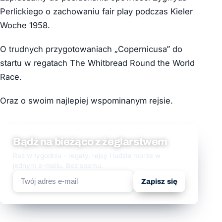
Perlickiego o zachowaniu fair play podczas Kieler
Woche 1958.
O trudnych przygotowaniach „Copernicusa” do
startu w regatach The Whitbread Round the World
Race.
Oraz o swoim najlepiej wspominanym rejsie.
Bądź na bieżąco z żeglarstwem
Raz w tygodniu - regaty, rejsy i ludzie morza w
jednym e-mailu. Bez spamu.
Zapisz się