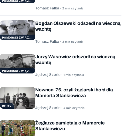
POMORSKI ZWIĄZEK ŻEGLARSKI
Tomasz Falba ·
2 min czytania
Bogdan Olszewski odszedł na wieczną
wachtę
POMORSKI ZWIĄZEK ŻEGLARSKI
Tomasz Falba ·
3 min czytania
Jerzy Wąsowicz odszedł na wieczną
wachtę
POMORSKI ZWIĄZEK ŻEGLARSKI
Jędrzej Szerle ·
1 min czytania
Newnen ’76, czyli żeglarski hołd dla
Mamerta Stankiewicza
REJSY
Jędrzej Szerle ·
4 min czytania
Żeglarze pamiętają o Mamercie
Stankiewiczu