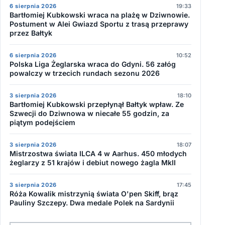
6 sierpnia 2026
19:33
Bartłomiej Kubkowski wraca na plażę w Dziwnowie.
Postument w Alei Gwiazd Sportu z trasą przeprawy
przez Bałtyk
6 sierpnia 2026
10:52
Polska Liga Żeglarska wraca do Gdyni. 56 załóg
powalczy w trzecich rundach sezonu 2026
3 sierpnia 2026
18:10
Bartłomiej Kubkowski przepłynął Bałtyk wpław. Ze
Szwecji do Dziwnowa w niecałe 55 godzin, za
piątym podejściem
3 sierpnia 2026
18:07
Mistrzostwa świata ILCA 4 w Aarhus. 450 młodych
żeglarzy z 51 krajów i debiut nowego żagla MkII
3 sierpnia 2026
17:45
Róża Kowalik mistrzynią świata O'pen Skiff, brąz
Pauliny Szczepy. Dwa medale Polek na Sardynii