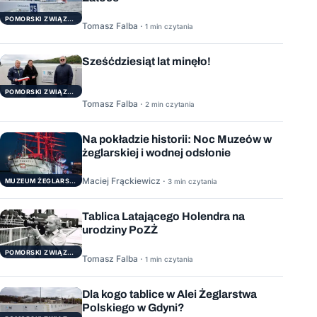
POMORSKI ZWIĄZEK ŻEGLARSKI
Tomasz Falba ·
1 min czytania
Sześćdziesiąt lat minęło!
POMORSKI ZWIĄZEK ŻEGLARSKI
Tomasz Falba ·
2 min czytania
Na pokładzie historii: Noc Muzeów w
żeglarskiej i wodnej odsłonie
Maciej Frąckiewicz ·
3 min czytania
MUZEUM ŻEGLARSTWA POMORSKIEGO
Tablica Latającego Holendra na
urodziny PoZŻ
POMORSKI ZWIĄZEK ŻEGLARSKI
Tomasz Falba ·
1 min czytania
Dla kogo tablice w Alei Żeglarstwa
Polskiego w Gdyni?