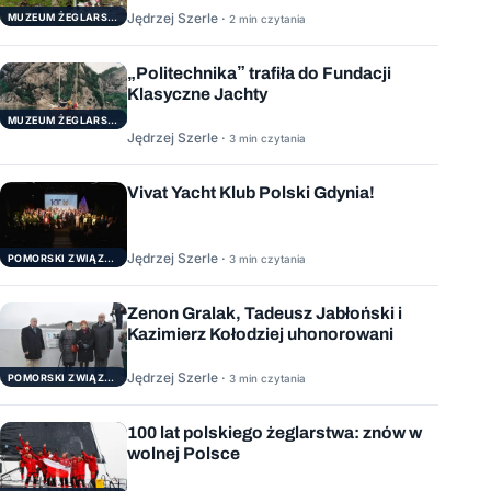
Jędrzej Szerle ·
MUZEUM ŻEGLARSTWA POMORSKIEGO
2 min czytania
„Politechnika” trafiła do Fundacji
Klasyczne Jachty
MUZEUM ŻEGLARSTWA POMORSKIEGO
Jędrzej Szerle ·
3 min czytania
Vivat Yacht Klub Polski Gdynia!
Jędrzej Szerle ·
3 min czytania
POMORSKI ZWIĄZEK ŻEGLARSKI
Zenon Gralak, Tadeusz Jabłoński i
Kazimierz Kołodziej uhonorowani
Jędrzej Szerle ·
3 min czytania
POMORSKI ZWIĄZEK ŻEGLARSKI
100 lat polskiego żeglarstwa: znów w
wolnej Polsce