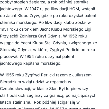
zdobył stopień żeglarza, a rok później sternika
jachtowego. W 1947 r., po likwidacji HOM, wstąpił
do Jacht Klubu Zryw, gdzie po roku uzyskał patent
sternika morskiego. Po likwidacji klubu został w
1951 roku członkiem Jacht Klubu Morskiego Ligi
Przyjaciół Żołnierza Gryf Gdynia. W 1952 roku
wstąpił do Yacht Klubu Stal Gdynia, związanego ze
Stocznią Gdynia, w której Zygfryd Perlicki od roku
pracował. W 1954 roku otrzymał patent
jachtowego kapitana morskiego.
W 1955 roku Zygfryd Perlicki razem z Juliuszem
Sieradzkim wziął udział w regatach w
Czechosłowacji, w klasie Star. Był to pierwszy
start polskich żeglarzy za granicą, po najcięższych
latach stalinizmu. Rok później ścigał się w
regatach w Warnemünde. W 1957 r. wraz z załogą,