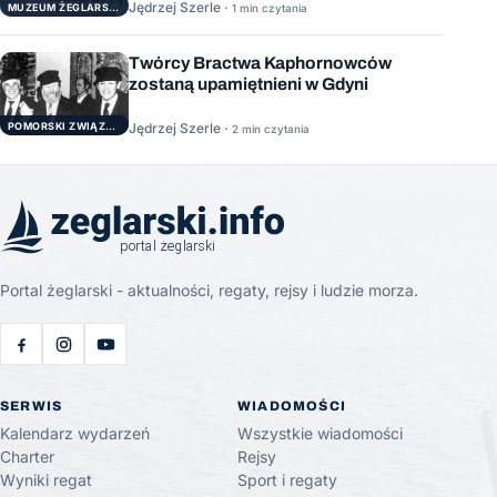
Jędrzej Szerle ·
1 min czytania
MUZEUM ŻEGLARSTWA POMORSKIEGO
Twórcy Bractwa Kaphornowców
zostaną upamiętnieni w Gdyni
POMORSKI ZWIĄZEK ŻEGLARSKI
Jędrzej Szerle ·
2 min czytania
Portal żeglarski - aktualności, regaty, rejsy i ludzie morza.
SERWIS
WIADOMOŚCI
Kalendarz wydarzeń
Wszystkie wiadomości
Charter
Rejsy
Wyniki regat
Sport i regaty