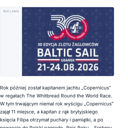
REKLAMA
Rok później został kapitanem jachtu „Copernicus”
w regatach The Whitbread Round the World Race.
W tym trwającym niemal rok wyścigu „Copernicus”
zajął 11 miejsce, a kapitan z rąk brytyjskiego
księcia Filipa otrzymał puchary i pamiątki, a po
powrocie do Polski nagrodę „Rejs Roku – Srebrny