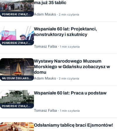
ma już 35 tablic
Adam Mauks ·
POMORSKI ZWIĄZEK ŻEGLARSKI
2 min czytania
Wspaniałe 60 lat: Projektanci,
konstruktorzy i szkutnicy
POMORSKI ZWIĄZEK ŻEGLARSKI
Tomasz Falba ·
1 min czytania
Wystawy Narodowego Muzeum
Morskiego w Gdańsku zobaczysz w
domu
Adam Mauks ·
MUZEUM ŻEGLARSTWA POMORSKIEGO
2 min czytania
Wspaniałe 60 lat: Praca u podstaw
POMORSKI ZWIĄZEK ŻEGLARSKI
Tomasz Falba ·
1 min czytania
Odsłaniamy tablicę braci Ejsmontów!