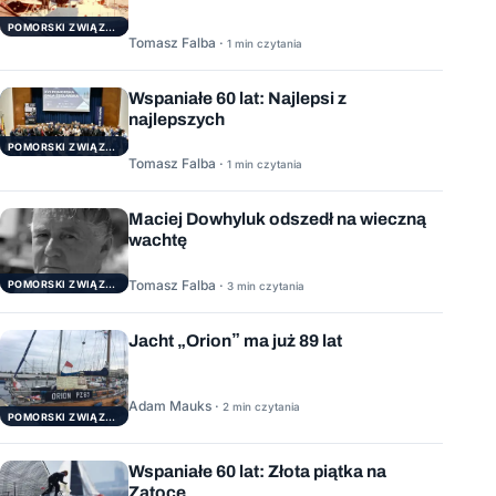
POMORSKI ZWIĄZEK ŻEGLARSKI
Tomasz Falba ·
1 min czytania
Wspaniałe 60 lat: Najlepsi z
najlepszych
POMORSKI ZWIĄZEK ŻEGLARSKI
Tomasz Falba ·
1 min czytania
Maciej Dowhyluk odszedł na wieczną
wachtę
Tomasz Falba ·
POMORSKI ZWIĄZEK ŻEGLARSKI
3 min czytania
Jacht „Orion” ma już 89 lat
Adam Mauks ·
2 min czytania
POMORSKI ZWIĄZEK ŻEGLARSKI
Wspaniałe 60 lat: Złota piątka na
Zatoce