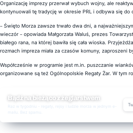
Organizację imprezy przerwał wybuch wojny, ale reakty
kontynuowali tę tradycję w okresie PRL i odbywa się do d
– Święto Morza zawsze trwało dwa dni, a najważniejsz
wieczór – opowiada Małgorzata Waluś, prezes Towarzys
białego rana, na której bawiła się cała wioska. Przyjeżdż
rozmach impreza miała za czasów komuny, zaproszeni by
Współcześnie w programie jest m.in. puszczanie wianków,
organizowane są też Ogólnopolskie Regaty Żar. W tym r
Bądź na bieżąco z żeglarstwem
Raz w tygodniu - regaty, rejsy i ludzie morza w jednym e-
mailu. Bez spamu.