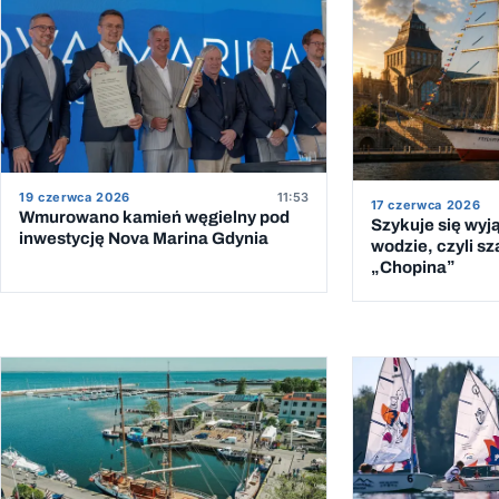
19 czerwca 2026
11:53
17 czerwca 2026
Wmurowano kamień węgielny pod
Szykuje się wyj
inwestycję Nova Marina Gdynia
wodzie, czyli sz
„Chopina”