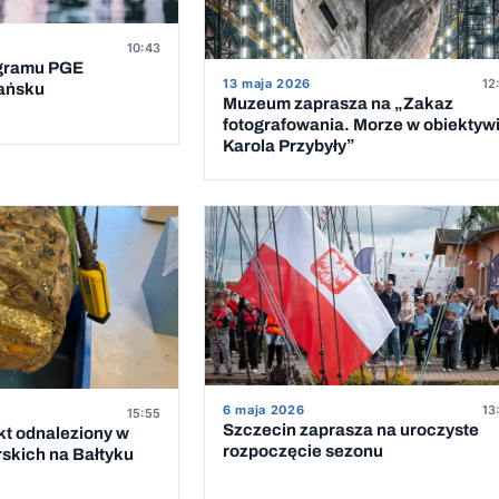
10:43
ogramu PGE
13 maja 2026
12
dańsku
Muzeum zaprasza na „Zakaz
fotografowania. Morze w obiektyw
Karola Przybyły”
6 maja 2026
13
15:55
Szczecin zaprasza na uroczyste
t odnaleziony w
rozpoczęcie sezonu
rskich na Bałtyku