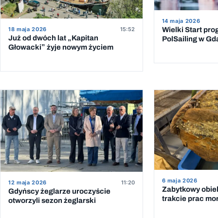
14 maja 2026
18 maja 2026
15:52
Wielki Start pr
Już od dwóch lat „Kapitan
PolSailing w G
Głowacki” żyje nowym życiem
6 maja 2026
12 maja 2026
11:20
Zabytkowy obiek
Gdyńscy żeglarze uroczyście
trakcie prac mo
otworzyli sezon żeglarski