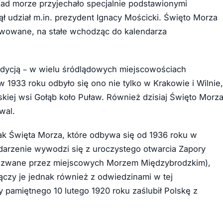
 morze przyjechało specjalnie podstawionymi
ł udział m.in. prezydent Ignacy Mościcki. Święto Morza
tywowane, na stałe wchodząc do kalendarza
radycją – w wielu śródlądowych miejscowościach
1933 roku odbyło się ono nie tylko w Krakowie i Wilnie,
ńskiej wsi Gołąb koło Puław. Również dzisiaj Święto Morz
wal.
nak Święta Morza, które odbywa się od 1936 roku w
darzenie wywodzi się z uroczystego otwarcia Zapory
ie (zwane przez miejscowych Morzem Międzybrodzkim),
ączy je jednak również z odwiedzinami w tej
y pamiętnego 10 lutego 1920 roku zaślubił Polskę z