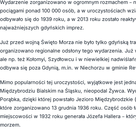
Wydarzenie zorganizowano w ogromnym rozmachem – nad
pociągami ponad 100 000 osób, a w uroczystościach wzią
odbywało się do 1939 roku, a w 2013 roku zostało reak
najważniejszych gdyńskich imprez.
Już przed wojną Święto Morza nie było tylko gdyńską t
organizowano regionalne odsłony tego wydarzenia. Już w 
ale np. też Kołomyi, Szydłowcu i w niewielkiej nadwiśla
odbywa się poza Gdynią, m.in. w Niechorzu w gminie Re
Mimo popularności tej uroczystości, wyjątkowe jest jed
Międzybrodziu Bialskim na Śląsku, nieopodal Żywca. Wy
Porąbka, dzięki której powstało Jezioro Międzybrodzk
które zorganizowano 13 grudnia 1936 roku. Część osób ł
miejscowości w 1932 roku generała Józefa Hallera – któr
morzem.