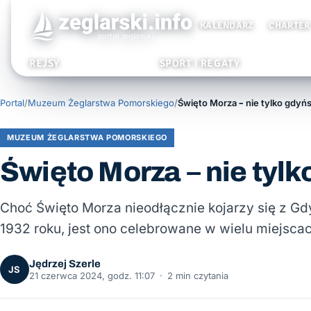
KALENDARZ
CHARTER
REJSY
SPORT I REGATY
Portal
/
Muzeum Żeglarstwa Pomorskiego
/
Święto Morza – nie tylko gdyńs
MUZEUM ŻEGLARSTWA POMORSKIEGO
Święto Morza – nie tylk
Choć Święto Morza nieodłącznie kojarzy się z Gd
1932 roku, jest ono celebrowane w wielu miejsca
Jędrzej Szerle
JS
21 czerwca 2024, godz. 11:07
·
2 min czytania