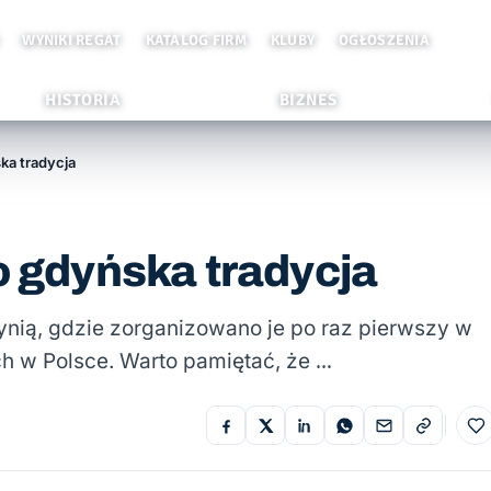
WYNIKI REGAT
KATALOG FIRM
KLUBY
OGŁOSZENIA
HISTORIA
BIZNES
ka tradycja
o gdyńska tradycja
ynią, gdzie zorganizowano je po raz pierwszy w
ch w Polsce. Warto pamiętać, że …
Do