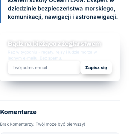
szefem szkoły OceanTEAM. Ekspert w
dziedzinie bezpieczeństwa morskiego,
komunikacji, nawigacji i astronawigacji.
Bądź na bieżąco z żeglarstwem
Raz w tygodniu - regaty, rejsy i ludzie morza w
jednym e-mailu. Bez spamu.
Zapisz się
Komentarze
Brak komentarzy. Twój może być pierwszy!