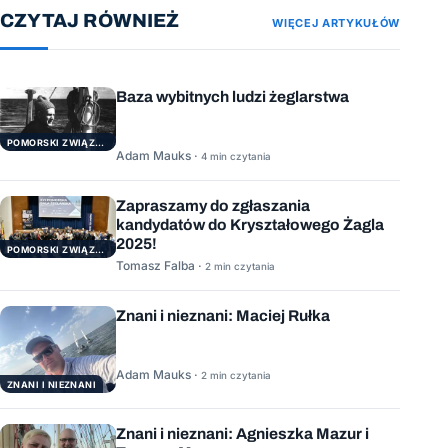
CZYTAJ RÓWNIEŻ
WIĘCEJ ARTYKUŁÓW
Baza wybitnych ludzi żeglarstwa
POMORSKI ZWIĄZEK ŻEGLARSKI
Adam Mauks ·
4 min czytania
Zapraszamy do zgłaszania
kandydatów do Kryształowego Żagla
2025!
POMORSKI ZWIĄZEK ŻEGLARSKI
Tomasz Falba ·
2 min czytania
Znani i nieznani: Maciej Rułka
Adam Mauks ·
2 min czytania
ZNANI I NIEZNANI
Znani i nieznani: Agnieszka Mazur i