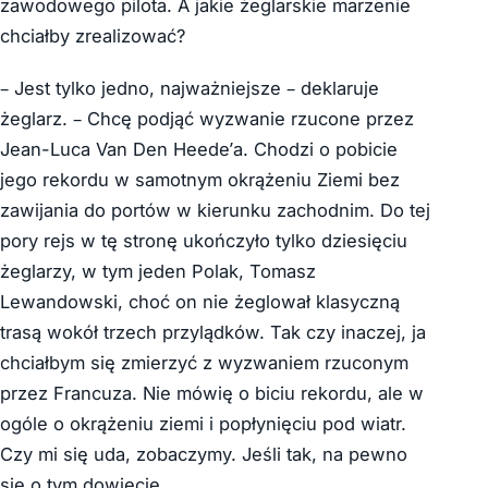
zawodowego pilota. A jakie żeglarskie marzenie
chciałby zrealizować?
– Jest tylko jedno, najważniejsze – deklaruje
żeglarz. – Chcę podjąć wyzwanie rzucone przez
Jean-Luca Van Den Heede’a. Chodzi o pobicie
jego rekordu w samotnym okrążeniu Ziemi bez
zawijania do portów w kierunku zachodnim. Do tej
pory rejs w tę stronę ukończyło tylko dziesięciu
żeglarzy, w tym jeden Polak, Tomasz
Lewandowski, choć on nie żeglował klasyczną
trasą wokół trzech przylądków. Tak czy inaczej, ja
chciałbym się zmierzyć z wyzwaniem rzuconym
przez Francuza. Nie mówię o biciu rekordu, ale w
ogóle o okrążeniu ziemi i popłynięciu pod wiatr.
Czy mi się uda, zobaczymy. Jeśli tak, na pewno
się o tym dowiecie.