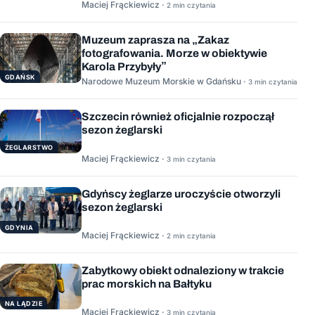
Maciej Frąckiewicz ·
2 min czytania
Muzeum zaprasza na „Zakaz
fotografowania. Morze w obiektywie
Karola Przybyły”
GDAŃSK
Narodowe Muzeum Morskie w Gdańsku ·
3 min czytania
Szczecin również oficjalnie rozpoczął
sezon żeglarski
ŻEGLARSTWO
Maciej Frąckiewicz ·
3 min czytania
Gdyńscy żeglarze uroczyście otworzyli
sezon żeglarski
GDYNIA
Maciej Frąckiewicz ·
2 min czytania
Zabytkowy obiekt odnaleziony w trakcie
prac morskich na Bałtyku
NA LĄDZIE
Maciej Frąckiewicz ·
3 min czytania