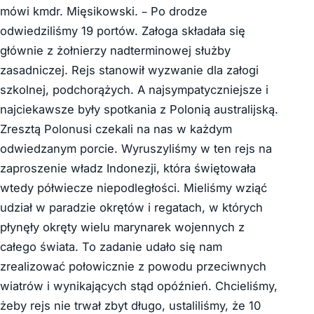
mówi kmdr. Mięsikowski. – Po drodze
odwiedziliśmy 19 portów. Załoga składała się
głównie z żołnierzy nadterminowej służby
zasadniczej. Rejs stanowił wyzwanie dla załogi
szkolnej, podchorążych. A najsympatyczniejsze i
najciekawsze były spotkania z Polonią australijską.
Zresztą Polonusi czekali na nas w każdym
odwiedzanym porcie. Wyruszyliśmy w ten rejs na
zaproszenie władz Indonezji, która świętowała
wtedy półwiecze niepodległości. Mieliśmy wziąć
udział w paradzie okrętów i regatach, w których
płynęły okręty wielu marynarek wojennych z
całego świata. To zadanie udało się nam
zrealizować połowicznie z powodu przeciwnych
wiatrów i wynikających stąd opóźnień. Chcieliśmy,
żeby rejs nie trwał zbyt długo, ustaliliśmy, że 10