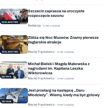
Szczecin zaprasza na uroczyste
rozpoczęcie sezonu
ŻEGLARSTWO
Redakcja ·
2 min czytania
Zbliża się Noc Muzeów. Znamy pierwsze
żeglarskie atrakcje
Maciej Frąckiewicz ·
ŻEGLARSTWO
3 min czytania
Michał Bielski i Magda Makowska z
nagrodami im. Kapitana Leszka
Wiktorowicza
GDYNIA
Maciej Frąckiewicz ·
3 min czytania
Jest przetarg na następcę „Daru
Młodzieży”. Wiemy, kiedy ma być gotowy
GDYNIA
Maciej Frąckiewicz ·
4 min czytania