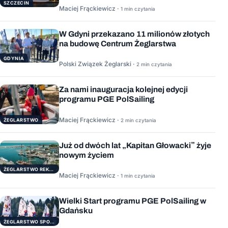
SZCZECIN
Maciej Frąckiewicz ·
1 min czytania
W Gdyni przekazano 11 milionów złotych
na budowę Centrum Żeglarstwa
GDYNIA
Polski Związek Żeglarski ·
2 min czytania
Za nami inauguracja kolejnej edycji
programu PGE PolSailing
Maciej Frąckiewicz ·
ŻEGLARSTWO
2 min czytania
Już od dwóch lat „Kapitan Głowacki” żyje
nowym życiem
ŻEGLARSTWO REKERACYJNE
Maciej Frąckiewicz ·
1 min czytania
Wielki Start programu PGE PolSailing w
Gdańsku
ŻEGLARSTWO SPORTOWE