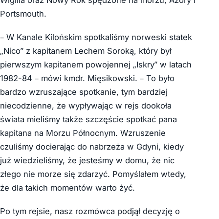
Wigilia oraz Nowy Rok spędzone na morzu, Azory i
Portsmouth.
– W Kanale Kilońskim spotkaliśmy norweski statek
„Nico” z kapitanem Lechem Soroką, który był
pierwszym kapitanem powojennej „Iskry” w latach
1982-84 – mówi kmdr. Mięsikowski. – To było
bardzo wzruszające spotkanie, tym bardziej
niecodzienne, że wypływając w rejs dookoła
świata mieliśmy także szczęście spotkać pana
kapitana na Morzu Północnym. Wzruszenie
czuliśmy docierając do nabrzeża w Gdyni, kiedy
już wiedzieliśmy, że jesteśmy w domu, że nic
złego nie morze się zdarzyć. Pomyślałem wtedy,
że dla takich momentów warto żyć.
Po tym rejsie, nasz rozmówca podjął decyzję o