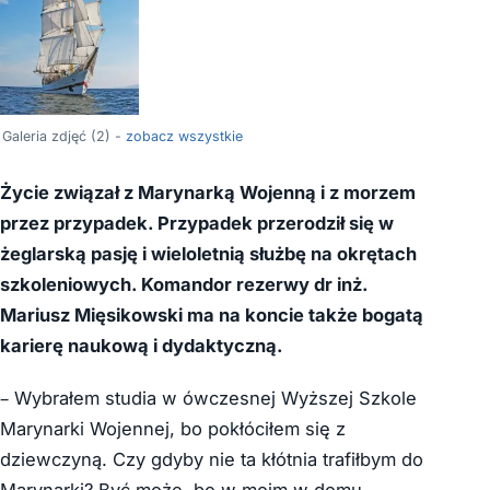
Galeria zdjęć (2) -
zobacz wszystkie
Życie związał z Marynarką Wojenną i z morzem
przez przypadek. Przypadek przerodził się w
żeglarską pasję i wieloletnią służbę na okrętach
szkoleniowych. Komandor rezerwy dr inż.
Mariusz Mięsikowski ma na koncie także bogatą
karierę naukową i dydaktyczną.
– Wybrałem studia w ówczesnej Wyższej Szkole
Marynarki Wojennej, bo pokłóciłem się z
dziewczyną. Czy gdyby nie ta kłótnia trafiłbym do
Marynarki? Być może, bo w moim w domu