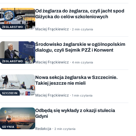
Od żeglarza do żeglarza, czyli jacht spod
Giżycka do celów szkoleniowych
ŻEGLARSTWO
Maciej Frąckiewicz ·
2 min czytania
Środowisko żeglarskie w ogólnopolskim
dialogu, czyli Sejmik PZŻ i Konwent
ŻEGLARSTWO
Maciej Frąckiewicz ·
4 min czytania
Nowa sekcja żeglarska w Szczecinie.
Takiej jeszcze nie mieli
SZCZECIN
Maciej Frąckiewicz ·
1 min czytania
Odbędą się wykłady z okazji stulecia
Gdyni
GDYNIA
Redakcja ·
2 min czytania