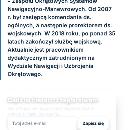
– Zespołu Okrętowych Systemów
Nawigacyjno-Manewrowych. Od 2007
r. był zastępcą komendanta ds.
ogólnych, a następnie prorektorem ds.
wojskowych. W 2018 roku, po ponad 35
latach zakończył służbę wojskową.
Aktualnie jest pracownikiem
dydaktycznym zatrudnionym na
Wydziale Nawigacji i Uzbrojenia
Okrętowego.
Bądź na bieżąco z żeglarstwem
Raz w tygodniu - regaty, rejsy i ludzie morza w
jednym e-mailu. Bez spamu.
Zapisz się