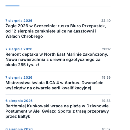
7 sierpnia 2026
22:40
Żagle 2026 w Szczecinie: rusza Biuro Przepustek,
od 12 sierpnia zamknięte ulice na Łasztowni i
Wałach Chrobrego
7 sierpnia 2026
20:17
Remont deptaku w North East Marinie zakończony.
Nowa nawierzchnia z drewna egzotycznego za
około 285 tys. zł
7 sierpnia 2026
15:39
Mistrzostwa świata ILCA 4 w Aarhus. Dwanaście
wyścigów na otwarcie serii kwalifikacyjnej
6 sierpnia 2026
19:33
Bartłomiej Kubkowski wraca na plażę w Dziwnowie.
Postument w Alei Gwiazd Sportu z trasą przeprawy
przez Bałtyk
6 sierpnia 2026
10:52