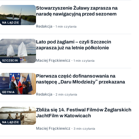
Stowarzyszenie Żuławy zaprasza na
naradę nawigacyjną przed sezonem
NA LĄDZIE
Redakcja ·
1 min czytania
Lato pod żaglami – czyli Szczecin
zaprasza już na letnie półkolonie
Maciej Frąckiewicz ·
1 min czytania
SZCZECIN
Pierwsza część dofinansowania na
następcę „Daru Młodzieży” przekazana
GDYNIA
Redakcja ·
2 min czytania
Zbliża się 14. Festiwal Filmów Żeglarskich
JachtFilm w Katowicach
NA LĄDZIE
Maciej Frąckiewicz ·
3 min czytania