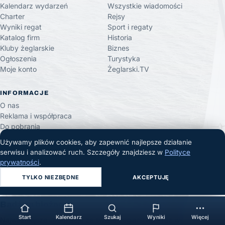
Kalendarz wydarzeń
Wszystkie wiadomości
Charter
Rejsy
Wyniki regat
Sport i regaty
Katalog firm
Historia
Kluby żeglarskie
Biznes
Ogłoszenia
Turystyka
Moje konto
Żeglarski.TV
INFORMACJE
O nas
Reklama i współpraca
Do pobrania
Kanał RSS
Używamy plików cookies, aby zapewnić najlepsze działanie
Kontakt
serwisu i analizować ruch. Szczegóły znajdziesz w
Polityce
Polityka redakcyjna
prywatności
.
Polityka prywatności
TYLKO NIEZBĘDNE
AKCEPTUJĘ
Regulamin
Bądź na bieżąco
Start
Kalendarz
Szukaj
Wyniki
Więcej
Najważniejsze informacje ze świata żeglarstwa - raz w