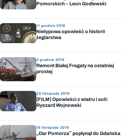
Pomorskich – Leon Godlewski
11 grudnia 2019
Nietypowa opowieść o historii
żeglarstwa
3 grudnia 2019
Remont Białej Fregaty na ostatniej
prostej
29 listopada 2019
[FILM] Opowieści z wiatru i soli:
Ryszard Wojnowski
18 listopada 2019
„Dar Pomorza” popłynął do Gdańska