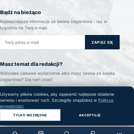
Bądź na bieżąco
Najważniejsze informacje ze świata żeglarstwa - raz w
tygodniu na Twój e-mail.
ZAPISZ SIĘ
Masz temat dla redakcji?
Widziałeś ciekawe wydarzenie albo masz newsa ze świata
żeglarstwa? Daj nam znać!
ZGŁOŚ TEMAT
Używamy plików cookies, aby zapewnić najlepsze działanie
serwisu i analizować ruch. Szczegóły znajdziesz w
Polityce
prywatności
.
TYLKO NIEZBĘDNE
AKCEPTUJĘ
© 2026 Żeglarski.info. Wszelkie prawa zastrzeżone.