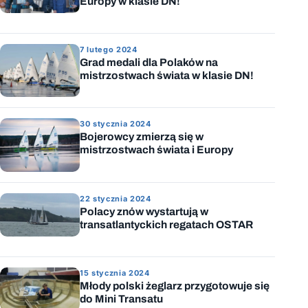
Europy w klasie DN!
7 lutego 2024
Grad medali dla Polaków na
mistrzostwach świata w klasie DN!
30 stycznia 2024
Bojerowcy zmierzą się w
mistrzostwach świata i Europy
22 stycznia 2024
Polacy znów wystartują w
transatlantyckich regatach OSTAR
15 stycznia 2024
Młody polski żeglarz przygotowuje się
do Mini Transatu