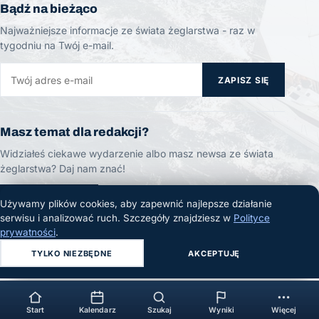
Bądź na bieżąco
Najważniejsze informacje ze świata żeglarstwa - raz w
tygodniu na Twój e-mail.
ZAPISZ SIĘ
Masz temat dla redakcji?
Widziałeś ciekawe wydarzenie albo masz newsa ze świata
żeglarstwa? Daj nam znać!
ZGŁOŚ TEMAT
Używamy plików cookies, aby zapewnić najlepsze działanie
serwisu i analizować ruch. Szczegóły znajdziesz w
Polityce
prywatności
.
TYLKO NIEZBĘDNE
AKCEPTUJĘ
© 2026 Żeglarski.info. Wszelkie prawa zastrzeżone.
Start
Kalendarz
Szukaj
Wyniki
Więcej