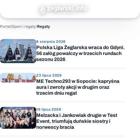
Portal
/
Sport i regaty
/
Regaty
Regaty
6 sierpnia 2026
Polska Liga Żeglarska wraca do Gdyni.
56 załóg powalczy w trzecich rundach
sezonu 2026
23 lipca 2026
ME Techno293 w Sopocie: kapryśna
aura i zwroty akcji w drugim oraz
trzecim dniu regat
19 lipca 2026
Melzacka i Jankowiak drugie w Test
Event, triumfują duńskie siostry i
norwescy bracia