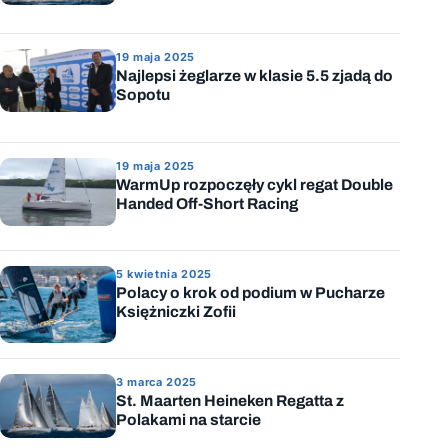
19 maja 2025
Najlepsi żeglarze w klasie 5.5 zjadą do
Sopotu
19 maja 2025
WarmUp rozpoczęły cykl regat Double
Handed Off-Short Racing
5 kwietnia 2025
Polacy o krok od podium w Pucharze
Księżniczki Zofii
3 marca 2025
St. Maarten Heineken Regatta z
Polakami na starcie