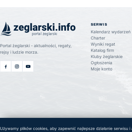
SERWIS
Kalendarz wydarzeń
Charter
Wyniki regat
Portal żeglarski - aktualności, regaty,
Katalog firm
rejsy i ludzie morza.
Kluby żeglarskie
Ogłoszenia
Moje konto
Używamy plików cookies, aby zapewnić najlepsze działanie serwisu i
© 2026 Żeglarski.info. Wszelkie prawa zastrzeżone.