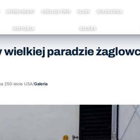
WYNIKI REGAT
KATALOG FIRM
KLUBY
OGŁOSZENIA
HISTORIA
BIZNES
 w wielkiej paradzie żagl
na 250-lecie USA
/
Galeria