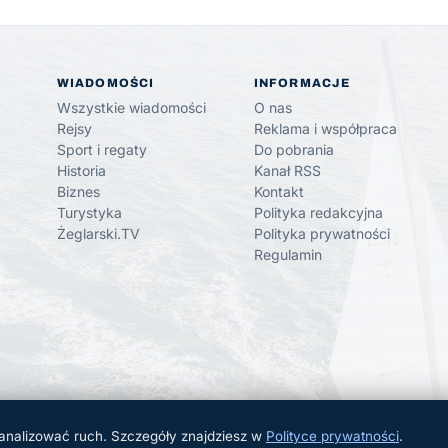
WIADOMOŚCI
INFORMACJE
Wszystkie wiadomości
O nas
Rejsy
Reklama i współpraca
Sport i regaty
Do pobrania
Historia
Kanał RSS
Biznes
Kontakt
Turystyka
Polityka redakcyjna
Żeglarski.TV
Polityka prywatności
Regulamin
 analizować ruch. Szczegóły znajdziesz w
Polityce prywatności
.