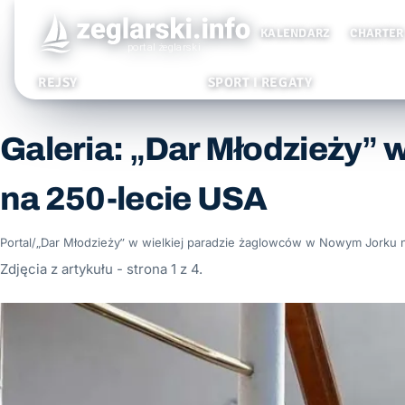
KALENDARZ
CHARTER
REJSY
SPORT I REGATY
Galeria: „Dar Młodzieży”
na 250-lecie USA
Portal
/
„Dar Młodzieży” w wielkiej paradzie żaglowców w Nowym Jorku 
Zdjęcia z artykułu - strona 1 z 4.