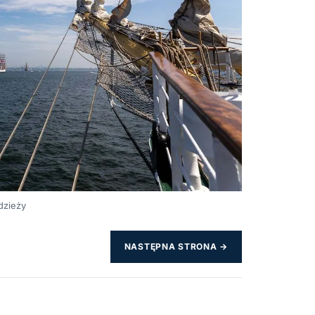
dzieży
NASTĘPNA STRONA →