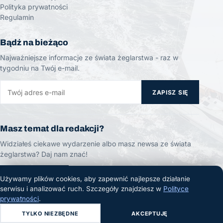
Polityka prywatności
Regulamin
Bądź na bieżąco
Najważniejsze informacje ze świata żeglarstwa - raz w
tygodniu na Twój e-mail.
ZAPISZ SIĘ
Masz temat dla redakcji?
Widziałeś ciekawe wydarzenie albo masz newsa ze świata
żeglarstwa? Daj nam znać!
ZGŁOŚ TEMAT
Używamy plików cookies, aby zapewnić najlepsze działanie
serwisu i analizować ruch. Szczegóły znajdziesz w
Polityce
prywatności
.
TYLKO NIEZBĘDNE
AKCEPTUJĘ
© 2026 Żeglarski.info. Wszelkie prawa zastrzeżone.