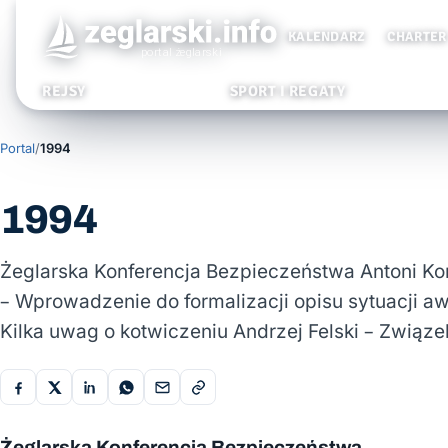
KALENDARZ
CHARTER
REJSY
SPORT I REGATY
Portal
/
1994
1994
Żeglarska Konferencja Bezpieczeństwa Antoni 
– Wprowadzenie do formalizacji opisu sytuacji aw
Kilka uwag o kotwiczeniu Andrzej Felski – Związe
Żeglarska Konferencja Bezpieczeństwa