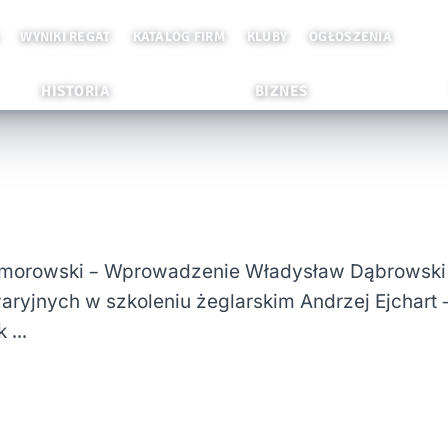
WYNIKI REGAT
KATALOG FIRM
KLUBY
OGŁOSZENIA
HISTORIA
BIZNES
Komorowski – Wprowadzenie Władysław Dąbrowski
aryjnych w szkoleniu żeglarskim Andrzej Ejchart 
k …