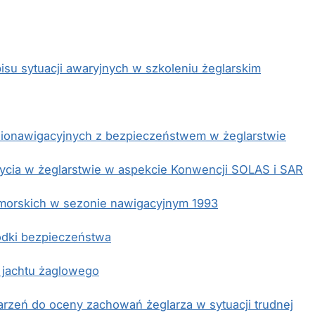
su sytuacji awaryjnych w szkoleniu żeglarskim
dionawigacyjnych z bezpieczeństwem w żeglarstwie
ycia w żeglarstwie w aspekcie Konwencji SOLAS i SAR
 morskich w sezonie nawigacyjnym 1993
rodki bezpieczeństwa
 jachtu żaglowego
arzeń do oceny zachowań żeglarza w sytuacji trudnej