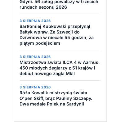
Gdyni. 56 załóg powalczy w trzecich
rundach sezonu 2026
3 SIERPNIA 2026
Bartłomiej Kubkowski przepłynął
Bałtyk wpław. Ze Szwecji do
Dziwnowa w niecałe 55 godzin, za
piątym podejściem
3 SIERPNIA 2026
Mistrzostwa świata ILCA 4 w Aarhus.
450 młodych żeglarzy z 51 krajów i
debiut nowego żagla MkII
3 SIERPNIA 2026
Róża Kowalik mistrzynią świata
O'pen Skiff, brąz Pauliny Szczepy.
Dwa medale Polek na Sardynii