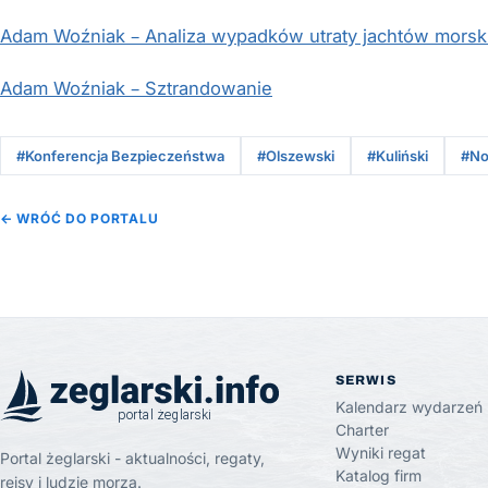
Adam Woźniak – Analiza wypadków utraty jachtów mors
Adam Woźniak – Sztrandowanie
#Konferencja Bezpieczeństwa
#Olszewski
#Kuliński
#No
← WRÓĆ DO PORTALU
SERWIS
Kalendarz wydarzeń
Charter
Wyniki regat
Portal żeglarski - aktualności, regaty,
Katalog firm
rejsy i ludzie morza.