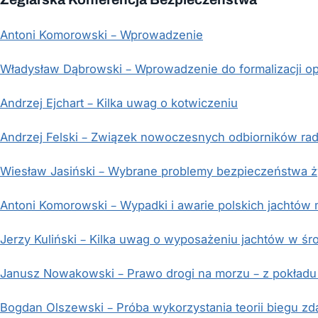
Antoni Komorowski – Wprowadzenie
Władysław Dąbrowski – Wprowadzenie do formalizacji opi
Andrzej Ejchart – Kilka uwag o kotwiczeniu
Andrzej Felski – Związek nowoczesnych odbiorników ra
Wiesław Jasiński – Wybrane problemy bezpieczeństwa ż
Antoni Komorowski – Wypadki i awarie polskich jachtów
Jerzy Kuliński – Kilka uwag o wyposażeniu jachtów w ś
Janusz Nowakowski – Prawo drogi na morzu – z pokładu
Bogdan Olszewski – Próba wykorzystania teorii biegu zd