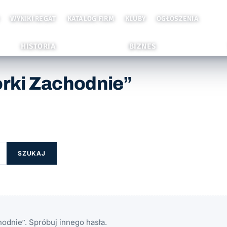
WYNIKI REGAT
KATALOG FIRM
KLUBY
OGŁOSZENIA
HISTORIA
BIZNES
rki Zachodnie”
SZUKAJ
odnie”. Spróbuj innego hasła.