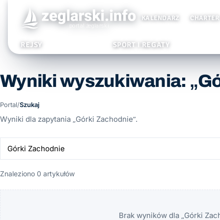
KALENDARZ
CHARTER
REJSY
SPORT I REGATY
Wyniki wyszukiwania: „Gó
Portal
/
Szukaj
Wyniki dla zapytania „Górki Zachodnie”.
Znaleziono 0 artykułów
Brak wyników dla „Górki Zach