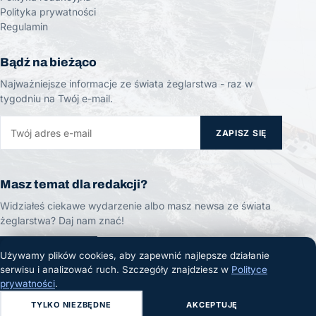
Polityka prywatności
Regulamin
Bądź na bieżąco
Najważniejsze informacje ze świata żeglarstwa - raz w
tygodniu na Twój e-mail.
ZAPISZ SIĘ
Masz temat dla redakcji?
Widziałeś ciekawe wydarzenie albo masz newsa ze świata
żeglarstwa? Daj nam znać!
ZGŁOŚ TEMAT
Używamy plików cookies, aby zapewnić najlepsze działanie
serwisu i analizować ruch. Szczegóły znajdziesz w
Polityce
prywatności
.
TYLKO NIEZBĘDNE
AKCEPTUJĘ
© 2026 Żeglarski.info. Wszelkie prawa zastrzeżone.