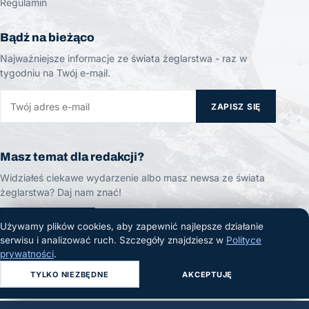
Regulamin
Bądź na bieżąco
Najważniejsze informacje ze świata żeglarstwa - raz w
tygodniu na Twój e-mail.
ZAPISZ SIĘ
Masz temat dla redakcji?
Widziałeś ciekawe wydarzenie albo masz newsa ze świata
żeglarstwa? Daj nam znać!
ZGŁOŚ TEMAT
Używamy plików cookies, aby zapewnić najlepsze działanie
serwisu i analizować ruch. Szczegóły znajdziesz w
Polityce
prywatności
.
TYLKO NIEZBĘDNE
AKCEPTUJĘ
© 2026 Żeglarski.info. Wszelkie prawa zastrzeżone.