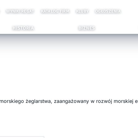
WYNIKI REGAT
KATALOG FIRM
KLUBY
OGŁOSZENIA
HISTORIA
BIZNES
omorskiego żeglarstwa, zaangażowany w rozwój morskiej en