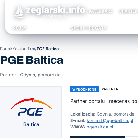
KALENDARZ
CHARTER
REJSY
SPORT I REGATY
Portal
/
Katalog firm
/
PGE Baltica
PGE Baltica
Partner · Gdynia, pomorskie
PARTNER
WYRÓŻNIONE
Partner portalu i mecenas p
Lokalizacja:
Gdynia, pomorskie
E-mail:
kontakt@pgebaltica.pl
WWW:
pgebaltica.pl