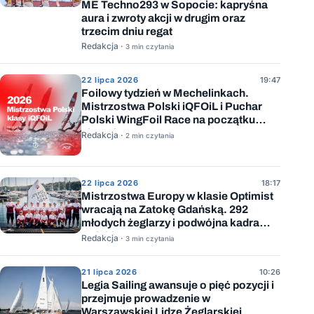
ME Techno293 w Sopocie: kapryśna
aura i zwroty akcji w drugim oraz
trzecim dniu regat
Redakcja ·
3 min czytania
22 lipca 2026
19:47
Foilowy tydzień w Mechelinkach.
Mistrzostwa Polski iQFOiL i Puchar
Polski WingFoil Race na początku
sierpnia
Redakcja ·
2 min czytania
22 lipca 2026
18:17
Mistrzostwa Europy w klasie Optimist
wracają na Zatokę Gdańską. 292
młodych żeglarzy i podwójna kadra
Polski
Redakcja ·
3 min czytania
21 lipca 2026
10:26
Legia Sailing awansuje o pięć pozycji i
przejmuje prowadzenie w
Warszawskiej Lidze Żeglarskiej