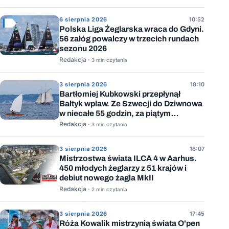
6 sierpnia 2026
10:52
Polska Liga Żeglarska wraca do Gdyni.
56 załóg powalczy w trzecich rundach
sezonu 2026
Redakcja ·
3 min czytania
3 sierpnia 2026
18:10
Bartłomiej Kubkowski przepłynął
Bałtyk wpław. Ze Szwecji do Dziwnowa
w niecałe 55 godzin, za piątym
podejściem
Redakcja ·
3 min czytania
3 sierpnia 2026
18:07
Mistrzostwa świata ILCA 4 w Aarhus.
450 młodych żeglarzy z 51 krajów i
debiut nowego żagla MkII
Redakcja ·
2 min czytania
3 sierpnia 2026
17:45
Róża Kowalik mistrzynią świata O'pen