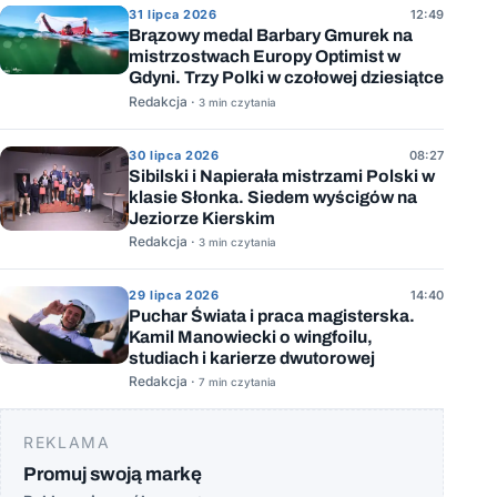
31 lipca 2026
12:49
Brązowy medal Barbary Gmurek na
mistrzostwach Europy Optimist w
Gdyni. Trzy Polki w czołowej dziesiątce
Redakcja ·
3 min czytania
30 lipca 2026
08:27
Sibilski i Napierała mistrzami Polski w
klasie Słonka. Siedem wyścigów na
Jeziorze Kierskim
Redakcja ·
3 min czytania
29 lipca 2026
14:40
Puchar Świata i praca magisterska.
Kamil Manowiecki o wingfoilu,
studiach i karierze dwutorowej
Redakcja ·
7 min czytania
REKLAMA
Promuj swoją markę