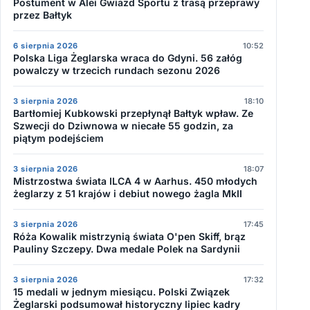
Postument w Alei Gwiazd Sportu z trasą przeprawy
przez Bałtyk
6 sierpnia 2026
10:52
Polska Liga Żeglarska wraca do Gdyni. 56 załóg
powalczy w trzecich rundach sezonu 2026
3 sierpnia 2026
18:10
Bartłomiej Kubkowski przepłynął Bałtyk wpław. Ze
Szwecji do Dziwnowa w niecałe 55 godzin, za
piątym podejściem
3 sierpnia 2026
18:07
Mistrzostwa świata ILCA 4 w Aarhus. 450 młodych
żeglarzy z 51 krajów i debiut nowego żagla MkII
3 sierpnia 2026
17:45
Róża Kowalik mistrzynią świata O'pen Skiff, brąz
Pauliny Szczepy. Dwa medale Polek na Sardynii
3 sierpnia 2026
17:32
15 medali w jednym miesiącu. Polski Związek
Żeglarski podsumował historyczny lipiec kadry