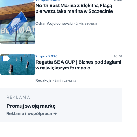
North East Marina z Błękitną Flagą,
pierwsza taka marina w Szczecinie
Oskar Wojciechowski ·
2 min czytania
7 lipca 2026
16:01
Regatta SEA CUP | Biznes pod żaglami
w największym formacie
Redakcja ·
3 min czytania
REKLAMA
Promuj swoją markę
Reklama i współpraca
→