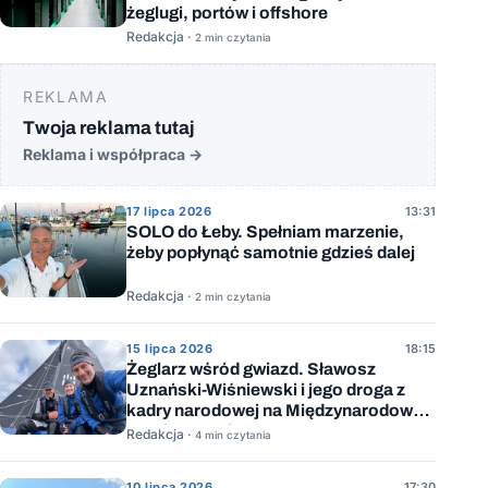
żeglugi, portów i offshore
Redakcja ·
2 min czytania
REKLAMA
Twoja reklama tutaj
Reklama i współpraca
→
17 lipca 2026
13:31
SOLO do Łeby. Spełniam marzenie,
żeby popłynąć samotnie gdzieś dalej
Redakcja ·
2 min czytania
15 lipca 2026
18:15
Żeglarz wśród gwiazd. Sławosz
Uznański-Wiśniewski i jego droga z
kadry narodowej na Międzynarodową
Stację Kosmiczną
Redakcja ·
4 min czytania
10 lipca 2026
17:30