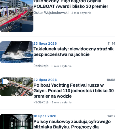
zakończony. Pięć nagród Gdynia
POLBOAT Award i blisko 30 premier
Oskar Wojciechowski ·
3 min czytania
23 lipca 2026
11:14
Takielunek stały: niewidoczny strażnik
bezpieczeństwa na jachcie
Redakcja ·
5 min czytania
22 lipca 2026
19:58
Polboat Yachting Festival rusza w
Gdyni. Ponad 110 jednostek i blisko 30
premier na wodzie
Redakcja ·
3 min czytania
18 lipca 2026
14:17
Polscy naukowcy zbudują cyfrowego
bliźniaka Bałtyku. Prognozy dla