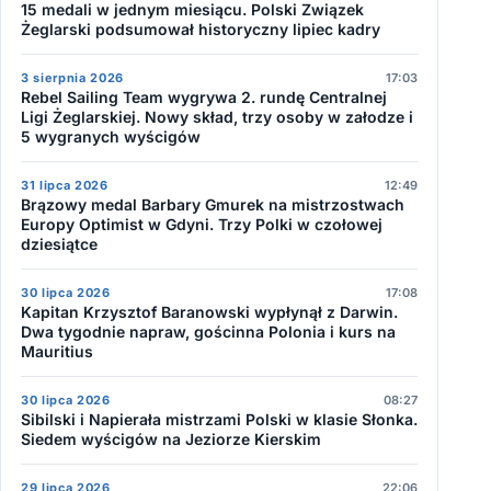
15 medali w jednym miesiącu. Polski Związek
Żeglarski podsumował historyczny lipiec kadry
3 sierpnia 2026
17:03
Rebel Sailing Team wygrywa 2. rundę Centralnej
Ligi Żeglarskiej. Nowy skład, trzy osoby w załodze i
5 wygranych wyścigów
31 lipca 2026
12:49
Brązowy medal Barbary Gmurek na mistrzostwach
Europy Optimist w Gdyni. Trzy Polki w czołowej
dziesiątce
30 lipca 2026
17:08
Kapitan Krzysztof Baranowski wypłynął z Darwin.
Dwa tygodnie napraw, gościnna Polonia i kurs na
Mauritius
30 lipca 2026
08:27
Sibilski i Napierała mistrzami Polski w klasie Słonka.
Siedem wyścigów na Jeziorze Kierskim
29 lipca 2026
22:06