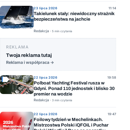
23 lipca 2026
11:14
Takielunek stały: niewidoczny strażnik
bezpieczeństwa na jachcie
Redakcja ·
5 min czytania
REKLAMA
Twoja reklama tutaj
Reklama i współpraca
→
22 lipca 2026
19:58
Polboat Yachting Festival rusza w
Gdyni. Ponad 110 jednostek i blisko 30
premier na wodzie
Redakcja ·
3 min czytania
22 lipca 2026
19:47
Foilowy tydzień w Mechelinkach.
Mistrzostwa Polski iQFOiL i Puchar