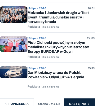
19 lipca 2026
20:31
Melzacka i Jankowiak drugie w Test
Event, triumfują duńskie siostry i
norwescy bracia
Redakcja ·
3 min czytania
18 lipca 2026
22:03
Piotr Cichocki podwójnym złotym
medalistą Inkluzywnych Mistrzostw
Europy EUROSAF w Gdyni
Redakcja ·
3 min czytania
18 lipca 2026
15:19
Dar Młodzieży wraca do Polski.
Powitanie w Gdyni już 24 sierpnia
Redakcja ·
2 min czytania
← POPRZEDNIA
Strona 2 z 440
NASTĘPNA →