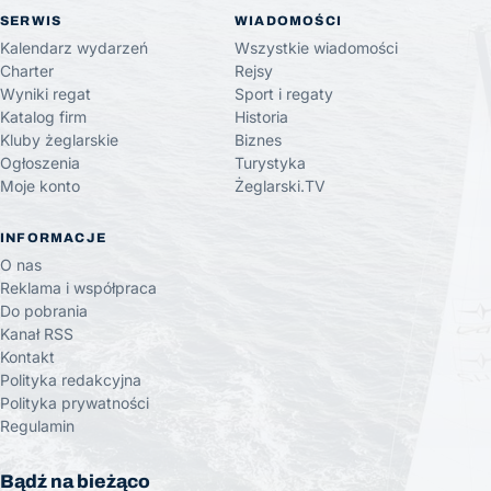
SERWIS
WIADOMOŚCI
Kalendarz wydarzeń
Wszystkie wiadomości
Charter
Rejsy
Wyniki regat
Sport i regaty
Katalog firm
Historia
Kluby żeglarskie
Biznes
Ogłoszenia
Turystyka
Moje konto
Żeglarski.TV
INFORMACJE
O nas
Reklama i współpraca
Do pobrania
Kanał RSS
Kontakt
Polityka redakcyjna
Polityka prywatności
Regulamin
Bądź na bieżąco