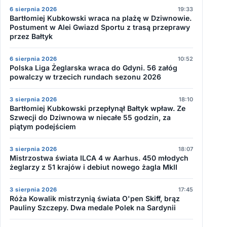
6 sierpnia 2026
19:33
Bartłomiej Kubkowski wraca na plażę w Dziwnowie.
Postument w Alei Gwiazd Sportu z trasą przeprawy
przez Bałtyk
6 sierpnia 2026
10:52
Polska Liga Żeglarska wraca do Gdyni. 56 załóg
powalczy w trzecich rundach sezonu 2026
3 sierpnia 2026
18:10
Bartłomiej Kubkowski przepłynął Bałtyk wpław. Ze
Szwecji do Dziwnowa w niecałe 55 godzin, za
piątym podejściem
3 sierpnia 2026
18:07
Mistrzostwa świata ILCA 4 w Aarhus. 450 młodych
żeglarzy z 51 krajów i debiut nowego żagla MkII
3 sierpnia 2026
17:45
Róża Kowalik mistrzynią świata O'pen Skiff, brąz
Pauliny Szczepy. Dwa medale Polek na Sardynii