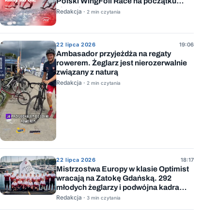
Polski WingFoil Race na początku
sierpnia
Redakcja ·
2 min czytania
22 lipca 2026
19:06
Ambasador przyjeżdża na regaty
rowerem. Żeglarz jest nierozerwalnie
związany z naturą
Redakcja ·
2 min czytania
22 lipca 2026
18:17
Mistrzostwa Europy w klasie Optimist
wracają na Zatokę Gdańską. 292
młodych żeglarzy i podwójna kadra
Polski
Redakcja ·
3 min czytania