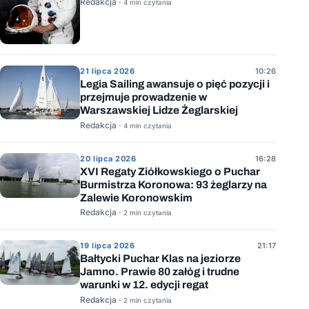
Redakcja ·
4 min czytania
21 lipca 2026
10:26
Legia Sailing awansuje o pięć pozycji i
przejmuje prowadzenie w
Warszawskiej Lidze Żeglarskiej
Redakcja ·
4 min czytania
20 lipca 2026
16:28
XVI Regaty Ziółkowskiego o Puchar
Burmistrza Koronowa: 93 żeglarzy na
Zalewie Koronowskim
Redakcja ·
2 min czytania
19 lipca 2026
21:17
Bałtycki Puchar Klas na jeziorze
Jamno. Prawie 80 załóg i trudne
warunki w 12. edycji regat
Redakcja ·
2 min czytania