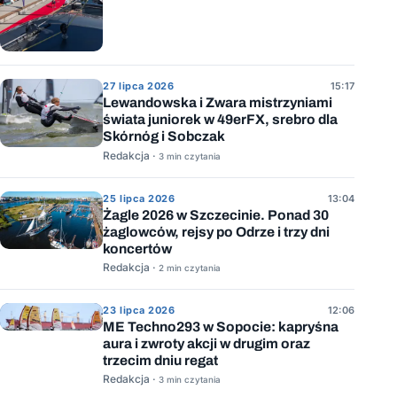
27 lipca 2026
15:17
Lewandowska i Zwara mistrzyniami
świata juniorek w 49erFX, srebro dla
Skórnóg i Sobczak
Redakcja ·
3 min czytania
25 lipca 2026
13:04
Żagle 2026 w Szczecinie. Ponad 30
żaglowców, rejsy po Odrze i trzy dni
koncertów
Redakcja ·
2 min czytania
23 lipca 2026
12:06
ME Techno293 w Sopocie: kapryśna
aura i zwroty akcji w drugim oraz
trzecim dniu regat
Redakcja ·
3 min czytania