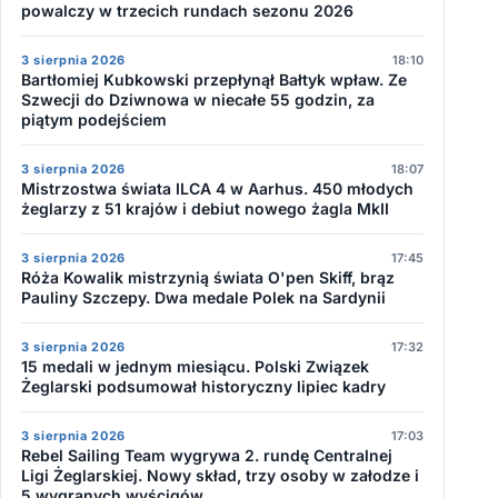
powalczy w trzecich rundach sezonu 2026
3 sierpnia 2026
18:10
Bartłomiej Kubkowski przepłynął Bałtyk wpław. Ze
Szwecji do Dziwnowa w niecałe 55 godzin, za
piątym podejściem
3 sierpnia 2026
18:07
Mistrzostwa świata ILCA 4 w Aarhus. 450 młodych
żeglarzy z 51 krajów i debiut nowego żagla MkII
3 sierpnia 2026
17:45
Róża Kowalik mistrzynią świata O'pen Skiff, brąz
Pauliny Szczepy. Dwa medale Polek na Sardynii
3 sierpnia 2026
17:32
15 medali w jednym miesiącu. Polski Związek
Żeglarski podsumował historyczny lipiec kadry
3 sierpnia 2026
17:03
Rebel Sailing Team wygrywa 2. rundę Centralnej
Ligi Żeglarskiej. Nowy skład, trzy osoby w załodze i
5 wygranych wyścigów