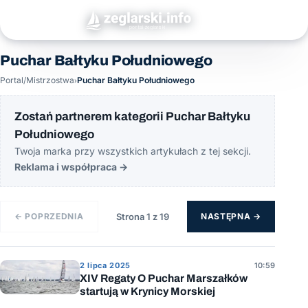
Puchar Bałtyku Południowego
Portal
/
Mistrzostwa
›
Puchar Bałtyku Południowego
Zostań partnerem kategorii Puchar Bałtyku
Południowego
Twoja marka przy wszystkich artykułach z tej sekcji.
Reklama i współpraca
→
← POPRZEDNIA
Strona 1 z 19
NASTĘPNA →
2 lipca 2025
10:59
XIV Regaty O Puchar Marszałków
startują w Krynicy Morskiej