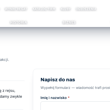
WYNIKI REGAT
KATALOG FIRM
KLUBY
OGŁOSZENIA
HISTORIA
BIZNES
akcji.
Napisz do nas
Wypełnij formularz — wiadomość trafi prost
 z rejsu,
adamy zwykle
Imię i nazwisko
*