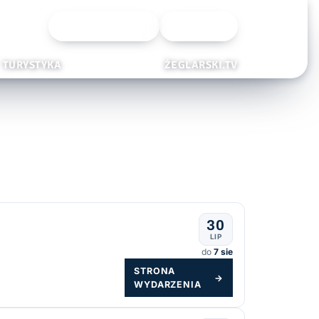
Wyszukiwarka
Zaloguj
TURYSTYKA
ŻEGLARSKI.TV
30
LIP
do
7 sie
STRONA
→
WYDARZENIA