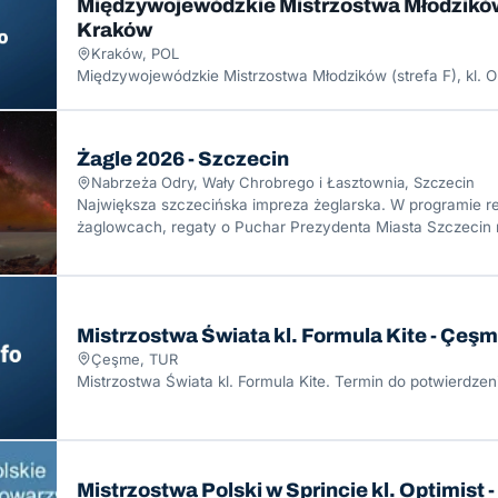
Międzywojewódzkie Mistrzostwa Młodzików -
Kraków
Kraków, POL
Międzywojewódzkie Mistrzostwa Młodzików (strefa F), kl. Op
Żagle 2026 - Szczecin
Nabrzeża Odry, Wały Chrobrego i Łasztownia, Szczecin
Największa szczecińska impreza żeglarska. W programie re
żaglowcach, regaty o Puchar Prezydenta Miasta Szczecin n
sierpnia), scena folkowo-szantowa oraz
Mistrzostwa Świata kl. Formula Kite - Çeş
Çeşme, TUR
Mistrzostwa Świata kl. Formula Kite. Termin do potwierdzen
Mistrzostwa Polski w Sprincie kl. Optimist