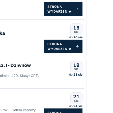
STRONA
→
WYDARZENIA
18
SIE
ska
do
20 sie
STRONA
→
WYDARZENIA
19
z. I - Dziwnów
SIE
do
23 sie
ptimist, 420. Klasy: OPT,
21
SIE
do
24 sie
26 roku. Celem imprezy
STRONA