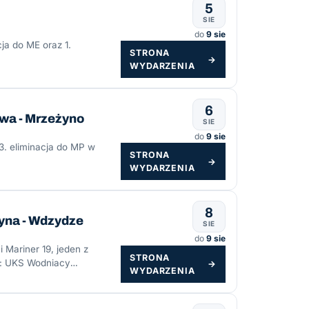
5
SIE
do
9 sie
cja do ME oraz 1.
STRONA
→
WYDARZENIA
6
wa - Mrzeżyno
SIE
do
9 sie
 3. eliminacja do MP w
STRONA
→
WYDARZENIA
8
yna - Wdzydze
SIE
do
9 sie
 Mariner 19, jeden z
STRONA
r: UKS Wodniacy
→
WYDARZENIA