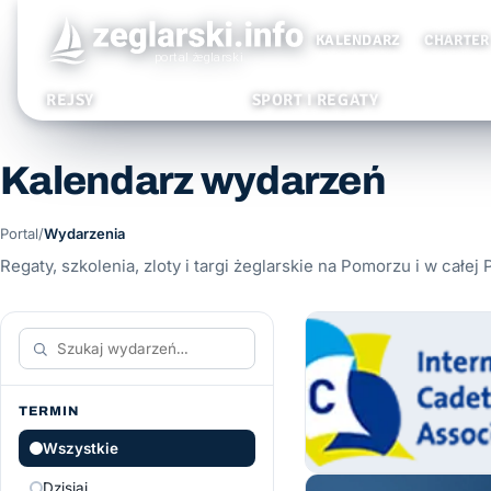
KALENDARZ
CHARTER
REJSY
SPORT I REGATY
Kalendarz wydarzeń
Portal
/
Wydarzenia
Regaty, szkolenia, zloty i targi żeglarskie na Pomorzu i w całej 
TERMIN
Wszystkie
Dzisiaj