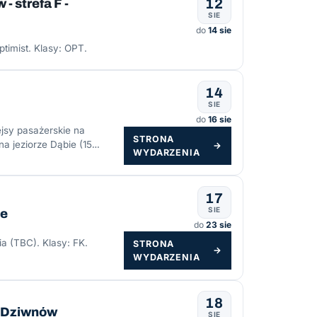
12
 strefa F -
SIE
do
14 sie
timist. Klasy: OPT.
14
SIE
do
16 sie
jsy pasażerskie na
STRONA
a jeziorze Dąbie (15
→
WYDARZENIA
17
SIE
me
do
23 sie
ia (TBC). Klasy: FK.
STRONA
→
WYDARZENIA
18
 - Dziwnów
SIE