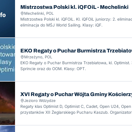
Mistrzostwa Polski kl. iQFOiL - Mechelinki
Mechelinki, POL
Mistrzostwa Polski kl. iQFOiL. Kl. iQFOiL juniorzy: 2. elimina
eliminacja do MŚJ World Sailing. Klasy: iQF.
EKO Regaty o Puchar Burmistrza Trzebiato
Mrzeżyno, POL
EKO Regaty o Puchar Burmistrza Trzebiatowa, kl. Optimist.
Sprincie oraz do OOM. Klasy: OPT.
XVI Regaty o Puchar Wójta Gminy Kościerz
Jezioro Wdzydze
Regaty klas Optimist D, Optimist C, Cadet, Open U24, Open i
przystanków XII Żeglarskiego Pucharu Kaszub. Organizato
Garczyn.