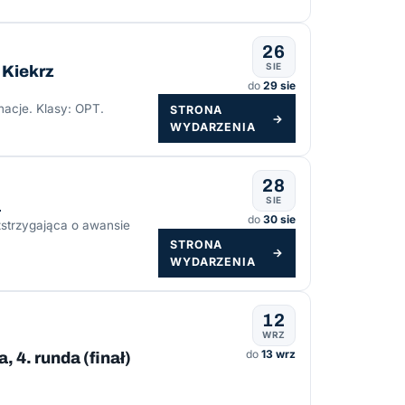
26
SIE
 Kiekrz
do
29 sie
nacje. Klasy: OPT.
STRONA
→
WYDARZENIA
28
SIE
a
do
30 sie
ozstrzygająca o awansie
STRONA
→
WYDARZENIA
12
WRZ
do
13 wrz
4. runda (finał)