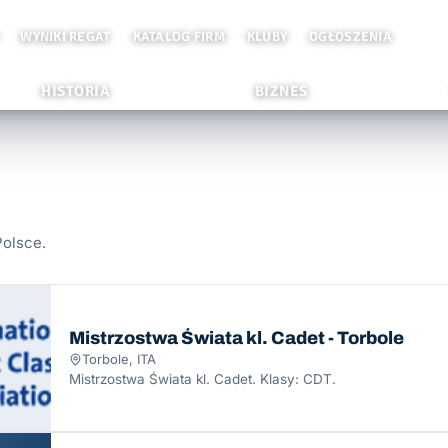
WYNIKI REGAT
KATALOG FIRM
KLUBY
OGŁOSZENIA
HISTORIA
BIZNES
Polsce.
Mistrzostwa Świata kl. Cadet - Torbole
Torbole, ITA
Mistrzostwa Świata kl. Cadet. Klasy: CDT.