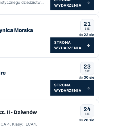
nistycznego dziedzictwa
→
WYDARZENIA
21
SIE
Krynica Morska
do
22 sie
STRONA
→
WYDARZENIA
23
SIE
ire
do
30 sie
STRONA
→
WYDARZENIA
24
z. II - Dziwnów
SIE
do
28 sie
ILCA 4. Klasy: ILCA4.