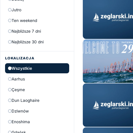
Jutro
Ten weekend
Najbliższe 7 dni
Najbliższe 30 dni
LOKALIZACJA
Wszystkie
Aarhus
Çeşme
Dun Laoghaire
Dziwnów
Enoshima
Gdańsk