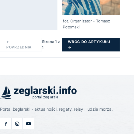
fot. Organizator - Tomasz
Potomski
Strona 1 z
←
WRÓĆ DO ARTYKUŁU
POPRZEDNIA
→
1
Portal żeglarski - aktualności, regaty, rejsy i ludzie morza.