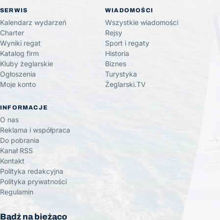
SERWIS
WIADOMOŚCI
Kalendarz wydarzeń
Wszystkie wiadomości
Charter
Rejsy
Wyniki regat
Sport i regaty
Katalog firm
Historia
Kluby żeglarskie
Biznes
Ogłoszenia
Turystyka
Moje konto
Żeglarski.TV
INFORMACJE
O nas
Reklama i współpraca
Do pobrania
Kanał RSS
Kontakt
Polityka redakcyjna
Polityka prywatności
Regulamin
Bądź na bieżąco