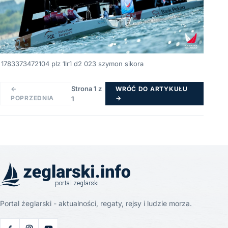
1783373472104 plz 1lr1 d2 023 szymon sikora
Strona 1 z
←
WRÓĆ DO ARTYKUŁU
POPRZEDNIA
→
1
Portal żeglarski - aktualności, regaty, rejsy i ludzie morza.