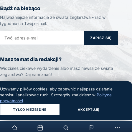
Bądź na bieżąco
Najważniejsze informacje ze świata żeglarstwa - raz w
tygodniu na Twój e-mail.
ZAPISZ SIĘ
Masz temat dla redakcji?
Widziałeś ciekawe wydarzenie albo masz newsa ze świata
żeglarstwa? Daj nam znać!
ZGŁOŚ TEMAT
Używamy plików cookies, aby zapewnić najlepsze działanie
serwisu i analizować ruch. Szczegóły znajdziesz w
Polityce
prywatności
.
TYLKO NIEZBĘDNE
AKCEPTUJĘ
© 2026 Żeglarski.info. Wszelkie prawa zastrzeżone.