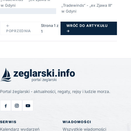
„Tradewinds” - „ex Zjawa III”
w Gdyni
w Gdyni
Strona 1 z
←
WRÓĆ DO ARTYKUŁU
POPRZEDNIA
→
1
Portal żeglarski - aktualności, regaty, rejsy i ludzie morza.
SERWIS
WIADOMOŚCI
Kalendarz wydarzeń
Wszystkie wiadomości