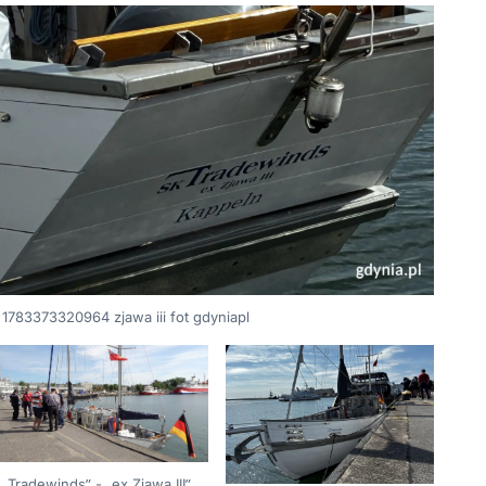
1783373320964 zjawa iii fot gdyniapl
„Tradewinds” - „ex Zjawa III”