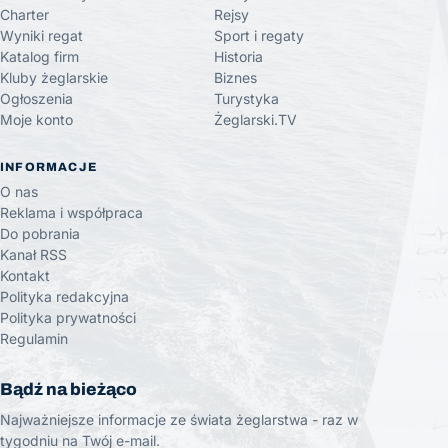
Charter
Rejsy
Wyniki regat
Sport i regaty
Katalog firm
Historia
Kluby żeglarskie
Biznes
Ogłoszenia
Turystyka
Moje konto
Żeglarski.TV
INFORMACJE
O nas
Reklama i współpraca
Do pobrania
Kanał RSS
Kontakt
Polityka redakcyjna
Polityka prywatności
Regulamin
Bądź na bieżąco
Najważniejsze informacje ze świata żeglarstwa - raz w
tygodniu na Twój e-mail.