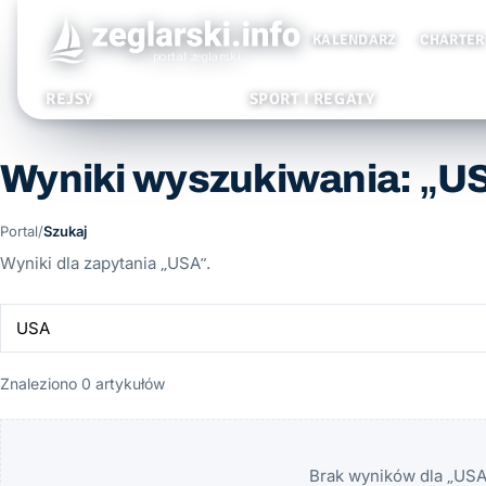
KALENDARZ
CHARTER
REJSY
SPORT I REGATY
Wyniki wyszukiwania: „U
Portal
/
Szukaj
Wyniki dla zapytania „USA”.
Znaleziono 0 artykułów
Brak wyników dla „USA”