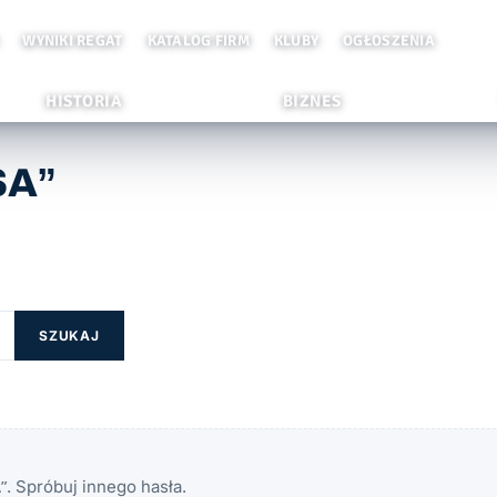
WYNIKI REGAT
KATALOG FIRM
KLUBY
OGŁOSZENIA
HISTORIA
BIZNES
SA”
SZUKAJ
. Spróbuj innego hasła.