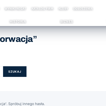
WYNIKI REGAT
KATALOG FIRM
KLUBY
OGŁOSZENIA
HISTORIA
BIZNES
horwacja”
SZUKAJ
ja”. Spróbuj innego hasła.