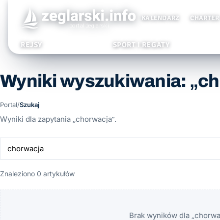
KALENDARZ
CHARTER
REJSY
SPORT I REGATY
Wyniki wyszukiwania: „c
Portal
/
Szukaj
Wyniki dla zapytania „chorwacja”.
Znaleziono 0 artykułów
Brak wyników dla „chorwac