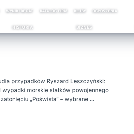
WYNIKI REGAT
KATALOG FIRM
KLUBY
OGŁOSZENIA
HISTORIA
BIZNES
tudia przypadków Ryszard Leszczyński:
y i wypadki morskie statków powojennego
 zatonięciu „Pośwista” – wybrane …