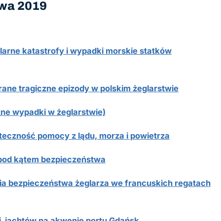
twa 2019
larne katastrofy i wypadki morskie statków
brane tragiczne epizody w polskim żeglarstwie
ne wypadki w żeglarstwie)
uteczność pomocy z lądu, morza i powietrza
 pod kątem bezpieczeństwa
 bezpieczeństwa żeglarza we francuskich regatach
i jachtów na akwenie portu Gdańsk