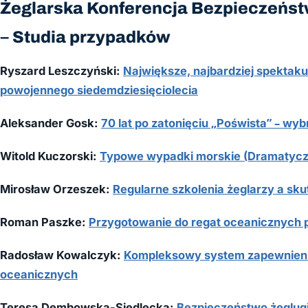
Żeglarska Konferencja Bezpieczeńs
– Studia przypadków
Ryszard Leszczyński:
Największe, najbardziej spektaku
powojennego siedemdziesięciolecia
Aleksander Gosk:
70 lat po zatonięciu „Pośwista” – wy
Witold Kuczorski:
Typowe wypadki morskie (Dramatycz
Mirosław Orzeszek:
Regularne szkolenia żeglarzy a sk
Roman Paszke:
Przygotowanie do regat oceanicznych
Radosław Kowalczyk:
Kompleksowy system zapewnienia
oceanicznych
Teresa Dembowska-Siedlecka:
Bezpieczeństwo żeglug