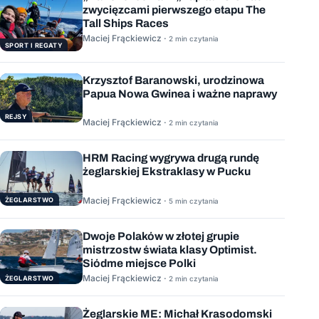
zwycięzcami pierwszego etapu The
Tall Ships Races
Maciej Frąckiewicz ·
2 min czytania
SPORT I REGATY
Krzysztof Baranowski, urodzinowa
Papua Nowa Gwinea i ważne naprawy
REJSY
Maciej Frąckiewicz ·
2 min czytania
HRM Racing wygrywa drugą rundę
żeglarskiej Ekstraklasy w Pucku
Maciej Frąckiewicz ·
ŻEGLARSTWO
5 min czytania
Dwoje Polaków w złotej grupie
mistrzostw świata klasy Optimist.
Siódme miejsce Polki
Maciej Frąckiewicz ·
ŻEGLARSTWO
2 min czytania
Żeglarskie ME: Michał Krasodomski