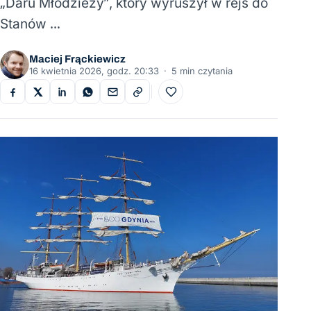
„Daru Młodzieży”, który wyruszył w rejs do
Stanów …
Maciej Frąckiewicz
16 kwietnia 2026, godz. 20:33
·
5 min czytania
Do ulubionych