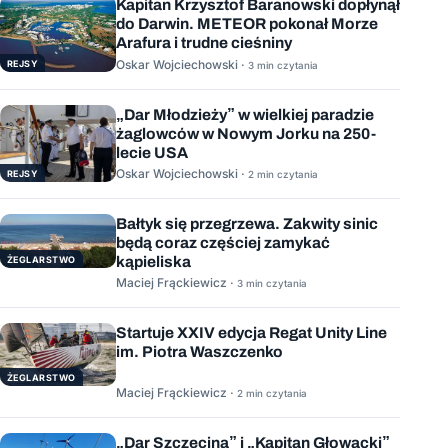
Kapitan Krzysztof Baranowski dopłynął
do Darwin. METEOR pokonał Morze
Arafura i trudne cieśniny
Oskar Wojciechowski ·
REJSY
3 min czytania
„Dar Młodzieży” w wielkiej paradzie
żaglowców w Nowym Jorku na 250-
lecie USA
Oskar Wojciechowski ·
REJSY
2 min czytania
Bałtyk się przegrzewa. Zakwity sinic
będą coraz częściej zamykać
kąpieliska
ŻEGLARSTWO
Maciej Frąckiewicz ·
3 min czytania
Startuje XXIV edycja Regat Unity Line
im. Piotra Waszczenko
ŻEGLARSTWO
Maciej Frąckiewicz ·
2 min czytania
„Dar Szczecina” i „Kapitan Głowacki”