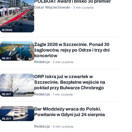
POLBOAT Award i blisko 30 premier
Oskar Wojciechowski ·
3 min czytania
BIZNES
Żagle 2026 w Szczecinie. Ponad 30
żaglowców, rejsy po Odrze i trzy dni
koncertów
REJSY
Redakcja ·
2 min czytania
ORP Iskra już w czwartek w
Szczecinie. Bezpłatne wejście na
pokład przy Bulwarze Chrobrego
Redakcja ·
REJSY
1 min czytania
Dar Młodzieży wraca do Polski.
Powitanie w Gdyni już 24 sierpnia
REJSY
Redakcja ·
2 min czytania