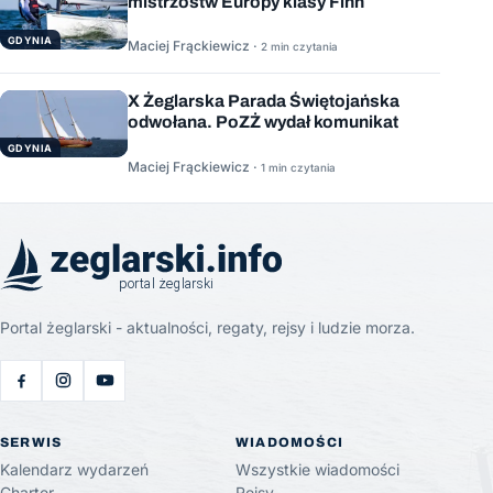
mistrzostw Europy klasy Finn
GDYNIA
Maciej Frąckiewicz ·
2 min czytania
X Żeglarska Parada Świętojańska
odwołana. PoZŻ wydał komunikat
GDYNIA
Maciej Frąckiewicz ·
1 min czytania
Portal żeglarski - aktualności, regaty, rejsy i ludzie morza.
SERWIS
WIADOMOŚCI
Kalendarz wydarzeń
Wszystkie wiadomości
Charter
Rejsy