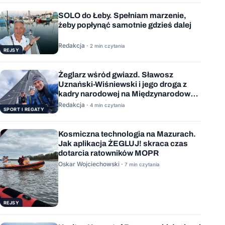
SOLO do Łeby. Spełniam marzenie,
żeby popłynąć samotnie gdzieś dalej
Redakcja ·
2 min czytania
REJSY
Żeglarz wśród gwiazd. Sławosz
Uznański-Wiśniewski i jego droga z
kadry narodowej na Międzynarodową
Stację Kosmiczną
Redakcja ·
4 min czytania
SPORT I REGATY
Kosmiczna technologia na Mazurach.
Jak aplikacja ŻEGLUJ! skraca czas
dotarcia ratowników MOPR
Oskar Wojciechowski ·
7 min czytania
REJSY