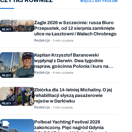
CZYTAJ RÓWNIEŻ
WIĘCEJ ARTYKUŁÓW
Żagle 2026 w Szczecinie: rusza Biuro
Przepustek, od 12 sierpnia zamknięte
REJSY
ulice na Łasztowni i Wałach Chrobrego
Redakcja ·
3 min czytania
Kapitan Krzysztof Baranowski
wypłynął z Darwin. Dwa tygodnie
napraw, gościnna Polonia i kurs na
Mauritius
Redakcja ·
4 min czytania
REJSY
Zbiórka dla 14-letniej Michaliny. O jej
rehabilitacji słyszą pasażerowie
rejsów w Darłówku
REJSY
Redakcja ·
1 min czytania
Polboat Yachting Festival 2026
zakończony. Pięć nagród Gdynia