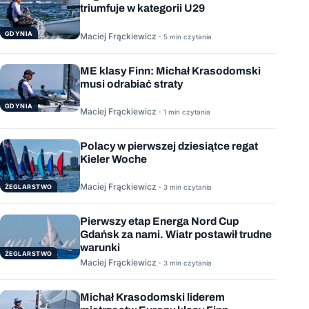
triumfuje w kategorii U29
GDYNIA
Maciej Frąckiewicz ·
5 min czytania
ME klasy Finn: Michał Krasodomski
musi odrabiać straty
GDYNIA
Maciej Frąckiewicz ·
1 min czytania
Polacy w pierwszej dziesiątce regat
Kieler Woche
Maciej Frąckiewicz ·
ŻEGLARSTWO
3 min czytania
Pierwszy etap Energa Nord Cup
Gdańsk za nami. Wiatr postawił trudne
warunki
ŻEGLARSTWO
Maciej Frąckiewicz ·
3 min czytania
Michał Krasodomski liderem