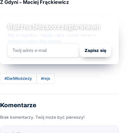
Z Gdyni – Maciej Frąckiewicz
Bądź na bieżąco z żeglarstwem
Raz w tygodniu - regaty, rejsy i ludzie morza w
jednym e-mailu. Bez spamu.
Zapisz się
#DarMłodzieży
#rejs
Komentarze
Brak komentarzy. Twój może być pierwszy!