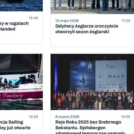
12:35
12 maja 2026
11:20
zy w ragatach
Gdyńscy żeglarze uroczyście
Handed
otworzyli sezon żeglarski
13:20
8 marca 2026
13:05
cja Sailing
Rejs Roku 2025 bez Srebrnego
isy już otwarte
Sekstantu. Spitsbergen
zdominował tegoroczne nagrody