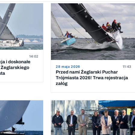
14:02
ja i doskonałe
28 maja 2026
11:43
 Żeglarskiego
Przed nami Żeglarski Puchar
sta
Trójmiasta 2026! Trwa rejestracja
załóg