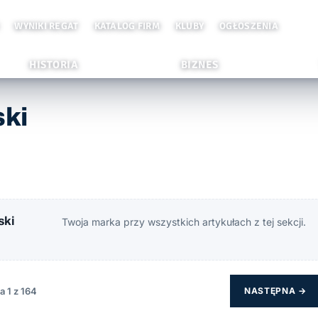
WYNIKI REGAT
KATALOG FIRM
KLUBY
OGŁOSZENIA
HISTORIA
BIZNES
ski
ski
Twoja marka przy wszystkich artykułach z tej sekcji.
a 1 z 164
NASTĘPNA →