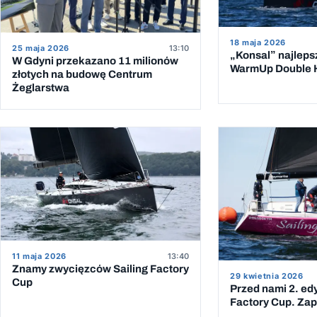
18 maja 2026
25 maja 2026
13:10
„Konsal” najleps
W Gdyni przekazano 11 milionów
WarmUp Double 
złotych na budowę Centrum
Żeglarstwa
11 maja 2026
13:40
Znamy zwycięzców Sailing Factory
29 kwietnia 2026
Cup
Przed nami 2. edy
Factory Cup. Zap