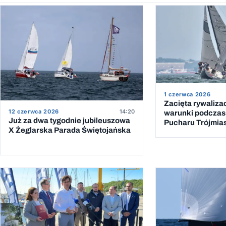
1 czerwca 2026
Zacięta rywalizac
12 czerwca 2026
14:20
warunki podczas
Już za dwa tygodnie jubileuszowa
Pucharu Trójmia
X Żeglarska Parada Świętojańska