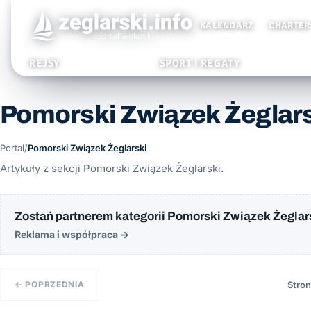
KALENDARZ
CHARTER
REJSY
SPORT I REGATY
Pomorski Związek Żeglar
Portal
/
Pomorski Związek Żeglarski
Artykuły z sekcji Pomorski Związek Żeglarski.
Zostań partnerem kategorii Pomorski Związek Żeglar
Reklama i współpraca
→
← POPRZEDNIA
Stron