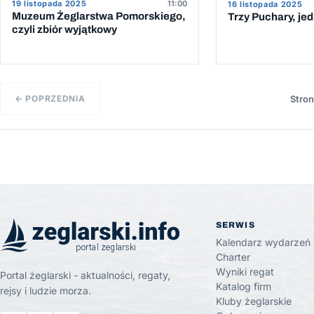
19 listopada 2025
11:00
16 listopada 2025
Muzeum Żeglarstwa Pomorskiego,
Trzy Puchary, je
czyli zbiór wyjątkowy
← POPRZEDNIA
Stron
SERWIS
Kalendarz wydarzeń
Charter
Wyniki regat
Portal żeglarski - aktualności, regaty,
Katalog firm
rejsy i ludzie morza.
Kluby żeglarskie