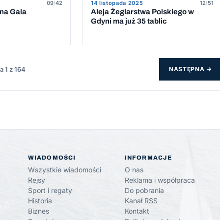
09:42
14 listopada 2025
12:51
dna Gala
Aleja Żeglarstwa Polskiego w
Gdyni ma już 35 tablic
a 1 z 164
NASTĘPNA →
WIADOMOŚCI
INFORMACJE
Wszystkie wiadomości
O nas
Rejsy
Reklama i współpraca
Sport i regaty
Do pobrania
Historia
Kanał RSS
Biznes
Kontakt