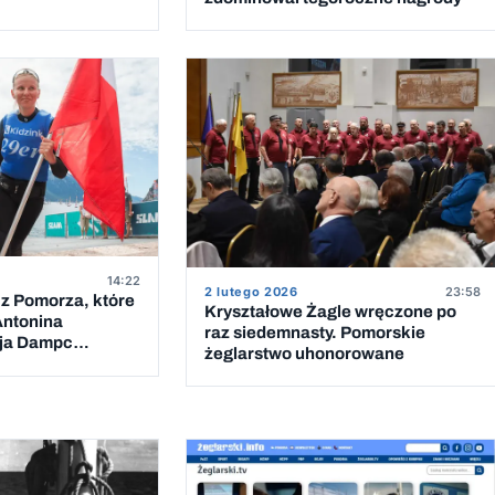
14:22
2 lutego 2026
23:58
 z Pomorza, które
Kryształowe Żagle wręczone po
Antonina
raz siedemnasty. Pomorskie
cja Dampc
żeglarstwo uhonorowane
arkami Roku 2025