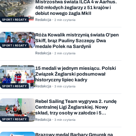
Mistrzostwa świata ILCA 4 w Aarhus.
450 młodych żeglarzy z 51 krajów i
debiut nowego żagla MkII
Redakcja ·
SPORT I REGATY
2 min czytania
Róża Kowalik mistrzynią świata O'pen
Skiff, brąz Pauliny Szczepy. Dwa
SPORT I REGATY
medale Polek na Sardynii
Redakcja ·
2 min czytania
15 medali w jednym miesiącu. Polski
Związek Żeglarski podsumował
historyczny lipiec kadry
Redakcja ·
SPORT I REGATY
3 min czytania
Rebel Sailing Team wygrywa 2. rundę
Centralnej Ligi Żeglarskiej. Nowy
skład, trzy osoby w załodze i 5
wygranych wyścigów
Redakcja ·
SPORT I REGATY
3 min czytania
Brązowy medal Barbary Gmurek na