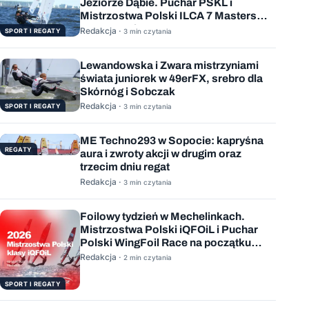
Jeziorze Dąbie. Puchar PSKL i
Mistrzostwa Polski ILCA 7 Masters
rozstrzygnięte
Redakcja ·
SPORT I REGATY
3 min czytania
Lewandowska i Zwara mistrzyniami
świata juniorek w 49erFX, srebro dla
Skórnóg i Sobczak
Redakcja ·
SPORT I REGATY
3 min czytania
ME Techno293 w Sopocie: kapryśna
REGATY
aura i zwroty akcji w drugim oraz
trzecim dniu regat
Redakcja ·
3 min czytania
Foilowy tydzień w Mechelinkach.
Mistrzostwa Polski iQFOiL i Puchar
Polski WingFoil Race na początku
sierpnia
Redakcja ·
2 min czytania
SPORT I REGATY