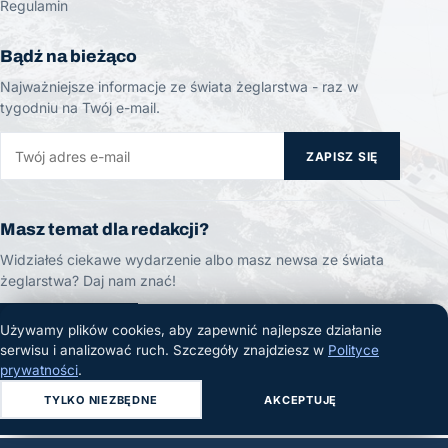
Regulamin
Bądź na bieżąco
Najważniejsze informacje ze świata żeglarstwa - raz w
tygodniu na Twój e-mail.
ZAPISZ SIĘ
Masz temat dla redakcji?
Widziałeś ciekawe wydarzenie albo masz newsa ze świata
żeglarstwa? Daj nam znać!
ZGŁOŚ TEMAT
Używamy plików cookies, aby zapewnić najlepsze działanie
serwisu i analizować ruch. Szczegóły znajdziesz w
Polityce
prywatności
.
TYLKO NIEZBĘDNE
AKCEPTUJĘ
© 2026 Żeglarski.info. Wszelkie prawa zastrzeżone.