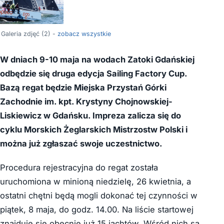
Galeria zdjęć (2) -
zobacz wszystkie
W dniach 9-10 maja na wodach Zatoki Gdańskiej
odbędzie się druga edycja Sailing Factory Cup.
Bazą regat będzie Miejska Przystań Górki
Zachodnie im. kpt. Krystyny Chojnowskiej-
Liskiewicz w Gdańsku. Impreza zalicza się do
cyklu Morskich Żeglarskich Mistrzostw Polski i
można już zgłaszać swoje uczestnictwo.
Procedura rejestracyjna do regat została
uruchomiona w minioną niedzielę, 26 kwietnia, a
ostatni chętni będą mogli dokonać tej czynności w
piątek, 8 maja, do godz. 14.00. Na liście startowej
znajduje się obecnie już 15 jachtów. Wśród nich są