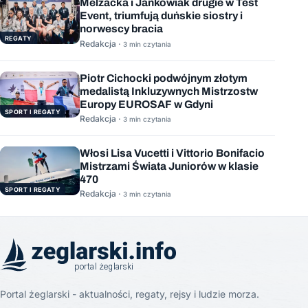
Melzacka i Jankowiak drugie w Test
Event, triumfują duńskie siostry i
norwescy bracia
REGATY
Redakcja ·
3 min czytania
Piotr Cichocki podwójnym złotym
medalistą Inkluzywnych Mistrzostw
Europy EUROSAF w Gdyni
SPORT I REGATY
Redakcja ·
3 min czytania
Włosi Lisa Vucetti i Vittorio Bonifacio
Mistrzami Świata Juniorów w klasie
470
SPORT I REGATY
Redakcja ·
3 min czytania
Portal żeglarski - aktualności, regaty, rejsy i ludzie morza.