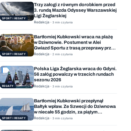
Trzy załogi z równym dorobkiem przed
3. rundą Mazda Odyssey Warszawskiej
Ligi Żeglarskiej
SPORT I REGATY
Redakcja ·
3 min czytania
Bartłomiej Kubkowski wraca na plażę
w Dziwnowie. Postument w Alei
Gwiazd Sportu z trasą przeprawy przez
Bałtyk
Redakcja ·
SPORT I REGATY
2 min czytania
Polska Liga Żeglarska wraca do Gdyni.
56 załóg powalczy w trzecich rundach
sezonu 2026
Redakcja ·
REGATY
3 min czytania
Bartłomiej Kubkowski przepłynął
Bałtyk wpław. Ze Szwecji do Dziwnowa
w niecałe 55 godzin, za piątym
podejściem
Redakcja ·
SPORT I REGATY
3 min czytania