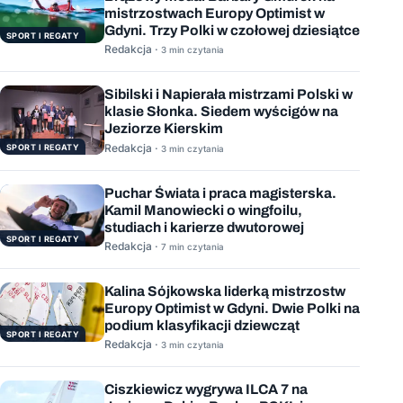
mistrzostwach Europy Optimist w
Gdyni. Trzy Polki w czołowej dziesiątce
SPORT I REGATY
Redakcja ·
3 min czytania
Sibilski i Napierała mistrzami Polski w
klasie Słonka. Siedem wyścigów na
Jeziorze Kierskim
Redakcja ·
SPORT I REGATY
3 min czytania
Puchar Świata i praca magisterska.
Kamil Manowiecki o wingfoilu,
studiach i karierze dwutorowej
SPORT I REGATY
Redakcja ·
7 min czytania
Kalina Sójkowska liderką mistrzostw
Europy Optimist w Gdyni. Dwie Polki na
podium klasyfikacji dziewcząt
SPORT I REGATY
Redakcja ·
3 min czytania
Ciszkiewicz wygrywa ILCA 7 na