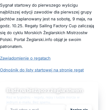
Sygnał startowy do pierwszego wyścigu
najbliższej edycji zawodów dla pierwszej grupy
jachtów zaplanowany jest na sobotę, 9 maja, na
godz. 10.25. Regaty Sailing Factory Cup zaliczają
się do cyklu Morskich Żeglarskich Mistrzostw
Polski. Portal Żeglarski.info objął je swoim
patronatem.
Zawiadomienie o regatach
Odnośnik do listy startowej na stronie regat
Bądź na bieżąco z żeglarstwem
Raz w tygodniu - regaty, rejsy i ludzie morza w
jednym e-mailu. Bez spamu.
Zapisz się