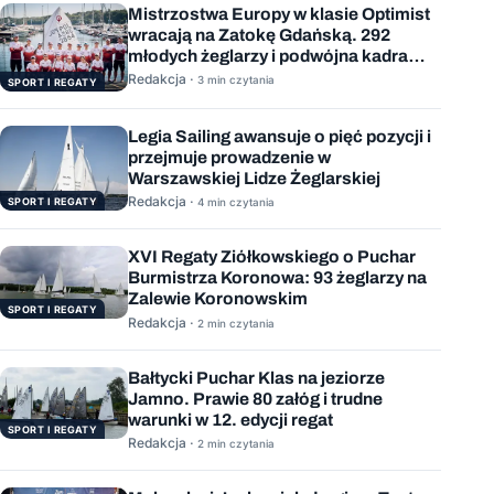
Mistrzostwa Europy w klasie Optimist
wracają na Zatokę Gdańską. 292
młodych żeglarzy i podwójna kadra
Polski
Redakcja ·
3 min czytania
SPORT I REGATY
Legia Sailing awansuje o pięć pozycji i
przejmuje prowadzenie w
Warszawskiej Lidze Żeglarskiej
Redakcja ·
SPORT I REGATY
4 min czytania
XVI Regaty Ziółkowskiego o Puchar
Burmistrza Koronowa: 93 żeglarzy na
Zalewie Koronowskim
SPORT I REGATY
Redakcja ·
2 min czytania
Bałtycki Puchar Klas na jeziorze
Jamno. Prawie 80 załóg i trudne
warunki w 12. edycji regat
SPORT I REGATY
Redakcja ·
2 min czytania