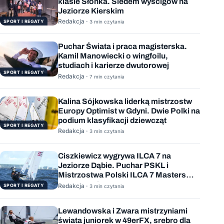
klasie Słonka. Siedem wyścigów na
Jeziorze Kierskim
Redakcja ·
SPORT I REGATY
3 min czytania
Puchar Świata i praca magisterska.
Kamil Manowiecki o wingfoilu,
studiach i karierze dwutorowej
SPORT I REGATY
Redakcja ·
7 min czytania
Kalina Sójkowska liderką mistrzostw
Europy Optimist w Gdyni. Dwie Polki na
podium klasyfikacji dziewcząt
SPORT I REGATY
Redakcja ·
3 min czytania
Ciszkiewicz wygrywa ILCA 7 na
Jeziorze Dąbie. Puchar PSKL i
Mistrzostwa Polski ILCA 7 Masters
rozstrzygnięte
Redakcja ·
SPORT I REGATY
3 min czytania
Lewandowska i Zwara mistrzyniami
świata juniorek w 49erFX, srebro dla