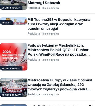
Skórnóg i Sobczak
Redakcja ·
SPORT I REGATY
3 min czytania
ME Techno293 w Sopocie: kapryśna
REGATY
aura i zwroty akcji w drugim oraz
trzecim dniu regat
Redakcja ·
3 min czytania
Foilowy tydzień w Mechelinkach.
Mistrzostwa Polski iQFOiL i Puchar
Polski WingFoil Race na początku
sierpnia
Redakcja ·
2 min czytania
SPORT I REGATY
Mistrzostwa Europy w klasie Optimist
wracają na Zatokę Gdańską. 292
młodych żeglarzy i podwójna kadra
Polski
Redakcja ·
3 min czytania
SPORT I REGATY