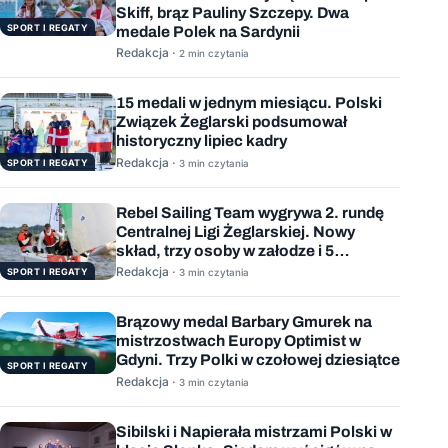
Skiff, brąz Pauliny Szczepy. Dwa
SPORT I REGATY
medale Polek na Sardynii
Redakcja ·
2 min czytania
15 medali w jednym miesiącu. Polski
Związek Żeglarski podsumował
historyczny lipiec kadry
Redakcja ·
SPORT I REGATY
3 min czytania
Rebel Sailing Team wygrywa 2. rundę
Centralnej Ligi Żeglarskiej. Nowy
skład, trzy osoby w załodze i 5
wygranych wyścigów
Redakcja ·
SPORT I REGATY
3 min czytania
Brązowy medal Barbary Gmurek na
mistrzostwach Europy Optimist w
Gdyni. Trzy Polki w czołowej dziesiątce
SPORT I REGATY
Redakcja ·
3 min czytania
Sibilski i Napierała mistrzami Polski w