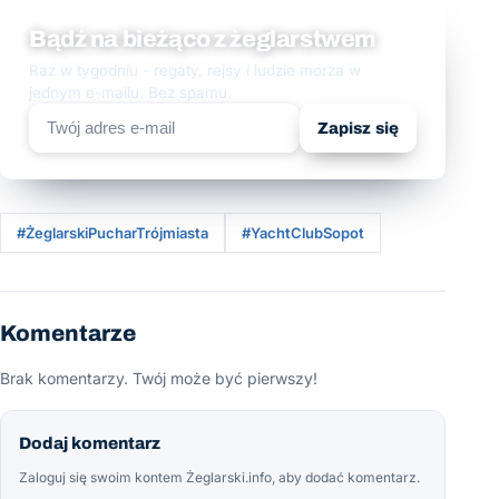
Bądź na bieżąco z żeglarstwem
Raz w tygodniu - regaty, rejsy i ludzie morza w
jednym e-mailu. Bez spamu.
Zapisz się
#ŻeglarskiPucharTrójmiasta
#YachtClubSopot
Komentarze
Brak komentarzy. Twój może być pierwszy!
Dodaj komentarz
Zaloguj się swoim kontem Żeglarski.info, aby dodać komentarz.