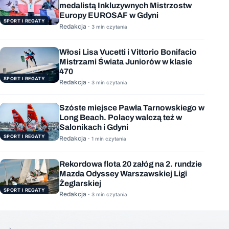
medalistą Inkluzywnych Mistrzostw
Europy EUROSAF w Gdyni
SPORT I REGATY
Redakcja ·
3 min czytania
Włosi Lisa Vucetti i Vittorio Bonifacio
Mistrzami Świata Juniorów w klasie
470
SPORT I REGATY
Redakcja ·
3 min czytania
Szóste miejsce Pawła Tarnowskiego w
Long Beach. Polacy walczą też w
Salonikach i Gdyni
SPORT I REGATY
Redakcja ·
1 min czytania
Rekordowa flota 20 załóg na 2. rundzie
Mazda Odyssey Warszawskiej Ligi
Żeglarskiej
SPORT I REGATY
Redakcja ·
3 min czytania