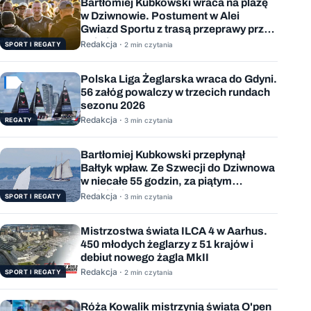
Bartłomiej Kubkowski wraca na plażę
w Dziwnowie. Postument w Alei
Gwiazd Sportu z trasą przeprawy przez
Bałtyk
Redakcja ·
SPORT I REGATY
2 min czytania
Polska Liga Żeglarska wraca do Gdyni.
56 załóg powalczy w trzecich rundach
sezonu 2026
Redakcja ·
REGATY
3 min czytania
Bartłomiej Kubkowski przepłynął
Bałtyk wpław. Ze Szwecji do Dziwnowa
w niecałe 55 godzin, za piątym
podejściem
Redakcja ·
SPORT I REGATY
3 min czytania
Mistrzostwa świata ILCA 4 w Aarhus.
450 młodych żeglarzy z 51 krajów i
debiut nowego żagla MkII
Redakcja ·
SPORT I REGATY
2 min czytania
Róża Kowalik mistrzynią świata O'pen