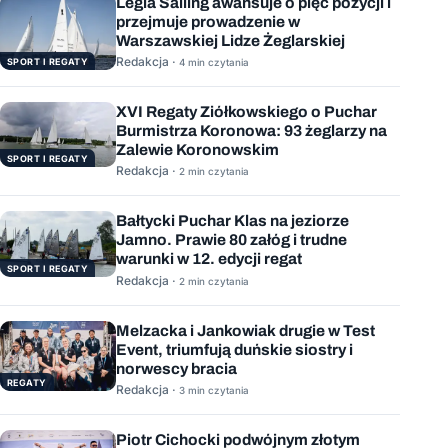
Legia Sailing awansuje o pięć pozycji i
przejmuje prowadzenie w
Warszawskiej Lidze Żeglarskiej
Redakcja ·
SPORT I REGATY
4 min czytania
XVI Regaty Ziółkowskiego o Puchar
Burmistrza Koronowa: 93 żeglarzy na
Zalewie Koronowskim
SPORT I REGATY
Redakcja ·
2 min czytania
Bałtycki Puchar Klas na jeziorze
Jamno. Prawie 80 załóg i trudne
warunki w 12. edycji regat
SPORT I REGATY
Redakcja ·
2 min czytania
Melzacka i Jankowiak drugie w Test
Event, triumfują duńskie siostry i
norwescy bracia
REGATY
Redakcja ·
3 min czytania
Piotr Cichocki podwójnym złotym