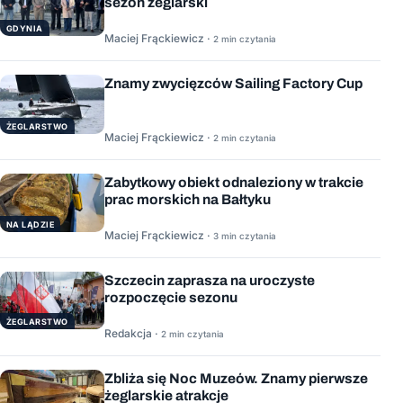
sezon żeglarski
GDYNIA
Maciej Frąckiewicz ·
2 min czytania
Znamy zwycięzców Sailing Factory Cup
ŻEGLARSTWO
Maciej Frąckiewicz ·
2 min czytania
Zabytkowy obiekt odnaleziony w trakcie
prac morskich na Bałtyku
NA LĄDZIE
Maciej Frąckiewicz ·
3 min czytania
Szczecin zaprasza na uroczyste
rozpoczęcie sezonu
ŻEGLARSTWO
Redakcja ·
2 min czytania
Zbliża się Noc Muzeów. Znamy pierwsze
żeglarskie atrakcje