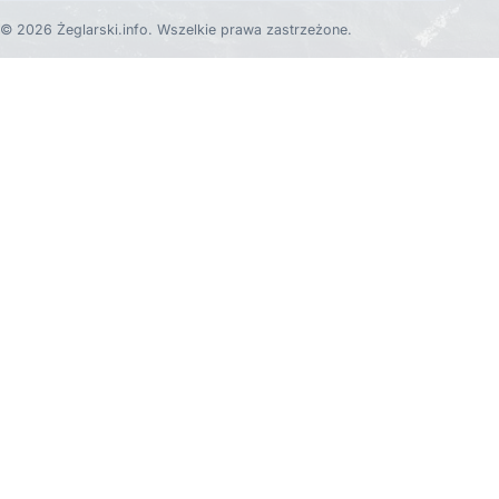
© 2026 Żeglarski.info. Wszelkie prawa zastrzeżone.