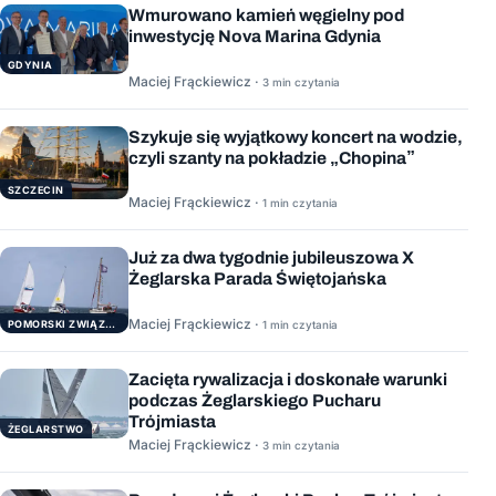
Wmurowano kamień węgielny pod
inwestycję Nova Marina Gdynia
GDYNIA
Maciej Frąckiewicz ·
3 min czytania
Szykuje się wyjątkowy koncert na wodzie,
czyli szanty na pokładzie „Chopina”
SZCZECIN
Maciej Frąckiewicz ·
1 min czytania
Już za dwa tygodnie jubileuszowa X
Żeglarska Parada Świętojańska
Maciej Frąckiewicz ·
POMORSKI ZWIĄZEK ŻEGLARSKI
1 min czytania
Zacięta rywalizacja i doskonałe warunki
podczas Żeglarskiego Pucharu
Trójmiasta
ŻEGLARSTWO
Maciej Frąckiewicz ·
3 min czytania