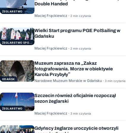
Double Handed
ŻEGLARSTWO
Maciej Frąckiewicz ·
2 min czytania
Wielki Start programu PGE PolSailing w
Gdańsku
ŻEGLARSTWO SPORTOWE
Maciej Frąckiewicz ·
2 min czytania
Muzeum zaprasza na „Zakaz
fotografowania. Morze w obiektywie
Karola Przybyły”
GDAŃSK
Narodowe Muzeum Morskie w Gdańsku ·
3 min czytania
Szczecin również oficjalnie rozpoczął
sezon żeglarski
ŻEGLARSTWO
Maciej Frąckiewicz ·
3 min czytania
Gdyńscy żeglarze uroczyście otworzyli