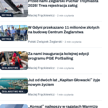
Przed nami Żeglarski Puchar Trójmiasta
2026! Trwa rejestracja załóg
Maciej Frąckiewicz ·
GDYNIA
2 min czytania
W Gdyni przekazano 11 milionów złotych
na budowę Centrum Żeglarstwa
GDYNIA
Polski Związek Żeglarski ·
2 min czytania
Za nami inauguracja kolejnej edycji
programu PGE PolSailing
Maciej Frąckiewicz ·
ŻEGLARSTWO
2 min czytania
Już od dwóch lat „Kapitan Głowacki” żyje
nowym życiem
ŻEGLARSTWO REKERACYJNE
Maciej Frąckiewicz ·
1 min czytania
„Konsal” najlepszy w ragatach WarmUp