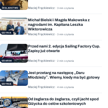
Maciej Frąckiewicz ·
ŻEGLARSTWO
3 min czytania
Michał Bielski i Magda Makowska z
nagrodami im. Kapitana Leszka
Wiktorowicza
GDYNIA
Maciej Frąckiewicz ·
3 min czytania
Przed nami 2. edycja Sailing Factory Cup.
Zapisy już otwarte
Maciej Frąckiewicz ·
GDAŃSK
2 min czytania
Jest przetarg na następcę „Daru
Młodzieży”. Wiemy, kiedy ma być gotowy
GDYNIA
Maciej Frąckiewicz ·
4 min czytania
Od żeglarza do żeglarza, czyli jacht spod
Giżycka do celów szkoleniowych