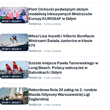
Piotr Cichocki podwójnym złotym
medalistą Inkluzywnych Mistrzostw
Europy EUROSAF w Gdyni
SPORT I REGATY
Redakcja ·
3 min czytania
Włosi Lisa Vucetti i Vittorio Bonifacio
Mistrzami Świata Juniorów w klasie
470
SPORT I REGATY
Redakcja ·
3 min czytania
Szóste miejsce Pawła Tarnowskiego w
Long Beach. Polacy walczą też w
Salonikach i Gdyni
SPORT I REGATY
Redakcja ·
1 min czytania
Rekordowa flota 20 załóg na 2. rundzie
Mazda Odyssey Warszawskiej Ligi
Żeglarskiej
SPORT I REGATY
Redakcja ·
3 min czytania