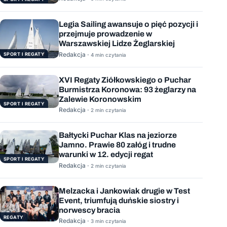
Legia Sailing awansuje o pięć pozycji i
przejmuje prowadzenie w
Warszawskiej Lidze Żeglarskiej
Redakcja ·
SPORT I REGATY
4 min czytania
XVI Regaty Ziółkowskiego o Puchar
Burmistrza Koronowa: 93 żeglarzy na
Zalewie Koronowskim
SPORT I REGATY
Redakcja ·
2 min czytania
Bałtycki Puchar Klas na jeziorze
Jamno. Prawie 80 załóg i trudne
warunki w 12. edycji regat
SPORT I REGATY
Redakcja ·
2 min czytania
Melzacka i Jankowiak drugie w Test
Event, triumfują duńskie siostry i
norwescy bracia
REGATY
Redakcja ·
3 min czytania