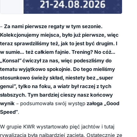
–
Za nami pierwsze regaty w tym sezonie.
Kolekcjonujemy miejsca, było już pierwsze, więc
teraz sprawdziliśmy też, jak to jest być drugim. I
w sumie… też całkiem fajnie. Trening? No cóż…
„Konsal” ćwiczył za nas, więc podeszliśmy do
tematu wyjątkowo spokojnie. Do tego mieliśmy
stosunkowo świeży skład, niestety bez „super
genui”, tylko na foku, a wiatr był raczej z tych
słabszych. Tym bardziej cieszy nasz końcowy
wynik
– podsumowała swój występ
załoga „Good
Speed”
.
W grupie KWR wystartowało pięć jachtów i tutaj
rywalizacja była najbardziej zacięta. Ostatecznie ze