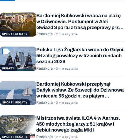
Bartłomiej Kubkowski wraca na plażę
w Dziwnowie. Postument w Alei
Gwiazd Sportu z trasą przeprawy przez
Bałtyk
Redakcja ·
SPORT I REGATY
2 min czytania
Polska Liga Żeglarska wraca do Gdyni.
56 załóg powalczy w trzecich rundach
sezonu 2026
Redakcja ·
REGATY
3 min czytania
Bartłomiej Kubkowski przepłynął
Bałtyk wpław. Ze Szwecji do Dziwnowa
w niecałe 55 godzin, za piątym
podejściem
Redakcja ·
SPORT I REGATY
3 min czytania
Mistrzostwa świata ILCA 4 w Aarhus.
450 młodych żeglarzy z 51 krajów i
debiut nowego żagla MkII
Redakcja ·
SPORT I REGATY
2 min czytania