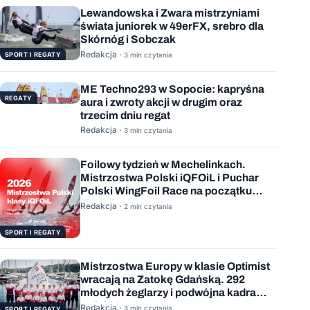
Lewandowska i Zwara mistrzyniami
świata juniorek w 49erFX, srebro dla
Skórnóg i Sobczak
Redakcja ·
SPORT I REGATY
3 min czytania
ME Techno293 w Sopocie: kapryśna
REGATY
aura i zwroty akcji w drugim oraz
trzecim dniu regat
Redakcja ·
3 min czytania
Foilowy tydzień w Mechelinkach.
Mistrzostwa Polski iQFOiL i Puchar
Polski WingFoil Race na początku
sierpnia
Redakcja ·
2 min czytania
SPORT I REGATY
Mistrzostwa Europy w klasie Optimist
wracają na Zatokę Gdańską. 292
młodych żeglarzy i podwójna kadra
Polski
Redakcja ·
3 min czytania
SPORT I REGATY