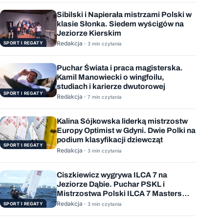
Sibilski i Napierała mistrzami Polski w
klasie Słonka. Siedem wyścigów na
Jeziorze Kierskim
Redakcja ·
SPORT I REGATY
3 min czytania
Puchar Świata i praca magisterska.
Kamil Manowiecki o wingfoilu,
studiach i karierze dwutorowej
SPORT I REGATY
Redakcja ·
7 min czytania
Kalina Sójkowska liderką mistrzostw
Europy Optimist w Gdyni. Dwie Polki na
podium klasyfikacji dziewcząt
SPORT I REGATY
Redakcja ·
3 min czytania
Ciszkiewicz wygrywa ILCA 7 na
Jeziorze Dąbie. Puchar PSKL i
Mistrzostwa Polski ILCA 7 Masters
rozstrzygnięte
Redakcja ·
SPORT I REGATY
3 min czytania