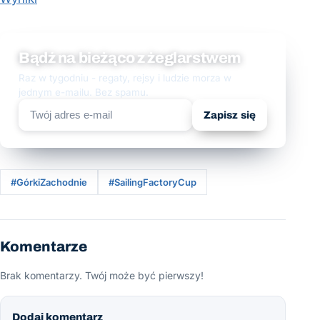
Bądź na bieżąco z żeglarstwem
Raz w tygodniu - regaty, rejsy i ludzie morza w
jednym e-mailu. Bez spamu.
Zapisz się
#GórkiZachodnie
#SailingFactoryCup
Komentarze
Brak komentarzy. Twój może być pierwszy!
Dodaj komentarz