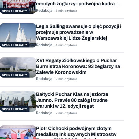
młodych żeglarzy i podwójna kadra
Polski
Redakcja ·
3 min czytania
SPORT I REGATY
Legia Sailing awansuje o pięć pozycji i
przejmuje prowadzenie w
Warszawskiej Lidze Żeglarskiej
Redakcja ·
SPORT I REGATY
4 min czytania
XVI Regaty Ziółkowskiego o Puchar
Burmistrza Koronowa: 93 żeglarzy na
Zalewie Koronowskim
SPORT I REGATY
Redakcja ·
2 min czytania
Bałtycki Puchar Klas na jeziorze
Jamno. Prawie 80 załóg i trudne
warunki w 12. edycji regat
SPORT I REGATY
Redakcja ·
2 min czytania
Piotr Cichocki podwójnym złotym
medalistą Inkluzywnych Mistrzostw