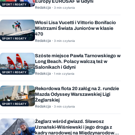
Europy EUROSAF w Gdyni
SPORT I REGATY
Redakcja ·
3 min czytania
Włosi Lisa Vucetti i Vittorio Bonifacio
Mistrzami Świata Juniorów w klasie
470
SPORT I REGATY
Redakcja ·
3 min czytania
Szóste miejsce Pawła Tarnowskiego w
Long Beach. Polacy walczą też w
Salonikach i Gdyni
SPORT I REGATY
Redakcja ·
1 min czytania
Rekordowa flota 20 załóg na 2. rundzie
Mazda Odyssey Warszawskiej Ligi
Żeglarskiej
SPORT I REGATY
Redakcja ·
3 min czytania
Żeglarz wśród gwiazd. Sławosz
Uznański-Wiśniewski i jego droga z
kadry narodowej na Międzynarodową