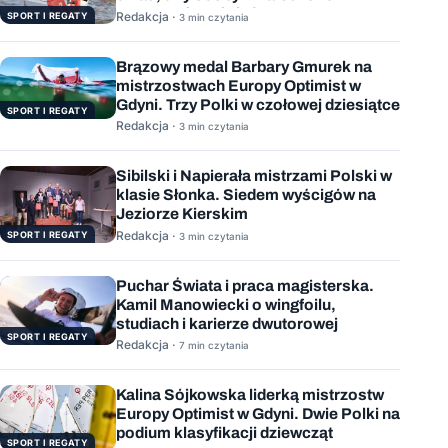
wygranych wyścigów
Redakcja ·
SPORT I REGATY
3 min czytania
Brązowy medal Barbary Gmurek na
mistrzostwach Europy Optimist w
Gdyni. Trzy Polki w czołowej dziesiątce
SPORT I REGATY
Redakcja ·
3 min czytania
Sibilski i Napierała mistrzami Polski w
klasie Słonka. Siedem wyścigów na
Jeziorze Kierskim
Redakcja ·
SPORT I REGATY
3 min czytania
Puchar Świata i praca magisterska.
Kamil Manowiecki o wingfoilu,
studiach i karierze dwutorowej
SPORT I REGATY
Redakcja ·
7 min czytania
Kalina Sójkowska liderką mistrzostw
Europy Optimist w Gdyni. Dwie Polki na
podium klasyfikacji dziewcząt
SPORT I REGATY