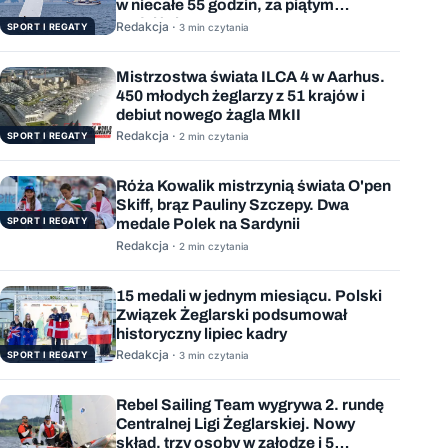
w niecałe 55 godzin, za piątym
podejściem
Redakcja ·
SPORT I REGATY
3 min czytania
Mistrzostwa świata ILCA 4 w Aarhus.
450 młodych żeglarzy z 51 krajów i
debiut nowego żagla MkII
Redakcja ·
SPORT I REGATY
2 min czytania
Róża Kowalik mistrzynią świata O'pen
Skiff, brąz Pauliny Szczepy. Dwa
SPORT I REGATY
medale Polek na Sardynii
Redakcja ·
2 min czytania
15 medali w jednym miesiącu. Polski
Związek Żeglarski podsumował
historyczny lipiec kadry
Redakcja ·
SPORT I REGATY
3 min czytania
Rebel Sailing Team wygrywa 2. rundę
Centralnej Ligi Żeglarskiej. Nowy
skład, trzy osoby w załodze i 5