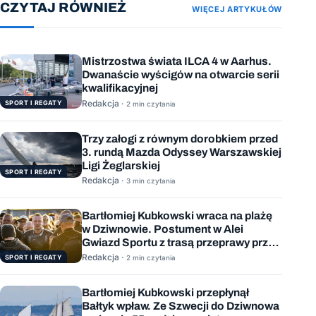
CZYTAJ RÓWNIEŻ
WIĘCEJ ARTYKUŁÓW
Mistrzostwa świata ILCA 4 w Aarhus.
Dwanaście wyścigów na otwarcie serii
kwalifikacyjnej
Redakcja ·
SPORT I REGATY
2 min czytania
Trzy załogi z równym dorobkiem przed
3. rundą Mazda Odyssey Warszawskiej
Ligi Żeglarskiej
SPORT I REGATY
Redakcja ·
3 min czytania
Bartłomiej Kubkowski wraca na plażę
w Dziwnowie. Postument w Alei
Gwiazd Sportu z trasą przeprawy przez
Bałtyk
Redakcja ·
SPORT I REGATY
2 min czytania
Bartłomiej Kubkowski przepłynął
Bałtyk wpław. Ze Szwecji do Dziwnowa