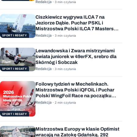
Redakcja ·
3 min czytania
Ciszkiewicz wygrywa ILCA 7 na
Jeziorze Dąbie. Puchar PSKL i
Mistrzostwa Polski ILCA 7 Masters
rozstrzygnięte
Redakcja ·
SPORT I REGATY
3 min czytania
Lewandowska i Zwara mistrzyniami
świata juniorek w 49erFX, srebro dla
Skórnóg i Sobczak
Redakcja ·
SPORT I REGATY
3 min czytania
Foilowy tydzień w Mechelinkach.
Mistrzostwa Polski iQFOiL i Puchar
Polski WingFoil Race na początku
sierpnia
Redakcja ·
2 min czytania
SPORT I REGATY
Mistrzostwa Europy w klasie Optimist
wracają na Zatokę Gdańską. 292