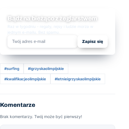
Bądź na bieżąco z żeglarstwem
Raz w tygodniu - regaty, rejsy i ludzie morza w
jednym e-mailu. Bez spamu.
Zapisz się
#surfing
#igrzyskaolimpijskie
#kwalifikacjeolimpijskie
#letnieigrzyskaolimpijskie
Komentarze
Brak komentarzy. Twój może być pierwszy!