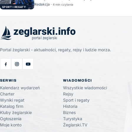
Stację Kosmiczną
Redakcja ·
4 min czytania
SPORT I REGATY
Portal żeglarski - aktualności, regaty, rejsy i ludzie morza.
SERWIS
WIADOMOŚCI
Kalendarz wydarzeń
Wszystkie wiadomości
Charter
Rejsy
Wyniki regat
Sport i regaty
Katalog firm
Historia
Kluby żeglarskie
Biznes
Ogłoszenia
Turystyka
Moje konto
Żeglarski.TV