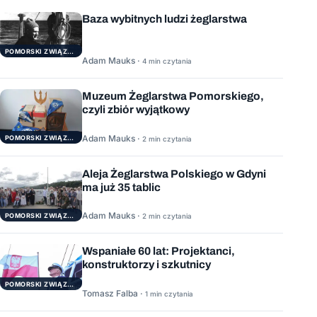
Baza wybitnych ludzi żeglarstwa
POMORSKI ZWIĄZEK ŻEGLARSKI
Adam Mauks ·
4 min czytania
Muzeum Żeglarstwa Pomorskiego,
czyli zbiór wyjątkowy
Adam Mauks ·
POMORSKI ZWIĄZEK ŻEGLARSKI
2 min czytania
Aleja Żeglarstwa Polskiego w Gdyni
ma już 35 tablic
Adam Mauks ·
POMORSKI ZWIĄZEK ŻEGLARSKI
2 min czytania
Wspaniałe 60 lat: Projektanci,
konstruktorzy i szkutnicy
POMORSKI ZWIĄZEK ŻEGLARSKI
Tomasz Falba ·
1 min czytania