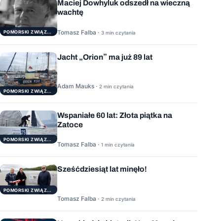
Maciej Dowhyluk odszedł na wieczną
wachtę
Tomasz Falba ·
POMORSKI ZWIĄZEK ŻEGLARSKI
3 min czytania
Jacht „Orion” ma już 89 lat
Adam Mauks ·
2 min czytania
POMORSKI ZWIĄZEK ŻEGLARSKI
Wspaniałe 60 lat: Złota piątka na
Zatoce
POMORSKI ZWIĄZEK ŻEGLARSKI
Tomasz Falba ·
1 min czytania
Sześćdziesiąt lat minęło!
POMORSKI ZWIĄZEK ŻEGLARSKI
Tomasz Falba ·
2 min czytania