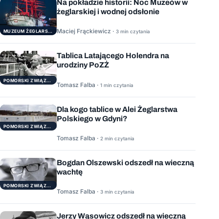
Na pokładzie historii: Noc Muzeów w
żeglarskiej i wodnej odsłonie
Maciej Frąckiewicz ·
3 min czytania
MUZEUM ŻEGLARSTWA POMORSKIEGO
Tablica Latającego Holendra na
urodziny PoZŻ
POMORSKI ZWIĄZEK ŻEGLARSKI
Tomasz Falba ·
1 min czytania
Dla kogo tablice w Alei Żeglarstwa
Polskiego w Gdyni?
POMORSKI ZWIĄZEK ŻEGLARSKI
Tomasz Falba ·
2 min czytania
Bogdan Olszewski odszedł na wieczną
wachtę
POMORSKI ZWIĄZEK ŻEGLARSKI
Tomasz Falba ·
3 min czytania
Jerzy Wąsowicz odszedł na wieczną