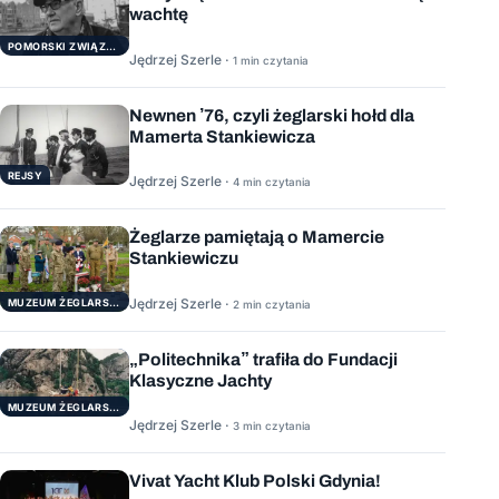
wachtę
POMORSKI ZWIĄZEK ŻEGLARSKI
Jędrzej Szerle ·
1 min czytania
Newnen ’76, czyli żeglarski hołd dla
Mamerta Stankiewicza
REJSY
Jędrzej Szerle ·
4 min czytania
Żeglarze pamiętają o Mamercie
Stankiewiczu
Jędrzej Szerle ·
MUZEUM ŻEGLARSTWA POMORSKIEGO
2 min czytania
„Politechnika” trafiła do Fundacji
Klasyczne Jachty
MUZEUM ŻEGLARSTWA POMORSKIEGO
Jędrzej Szerle ·
3 min czytania
Vivat Yacht Klub Polski Gdynia!