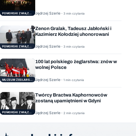
Jędrzej Szerle ·
3 min czytania
POMORSKI ZWIĄZEK ŻEGLARSKI
Zenon Gralak, Tadeusz Jabłoński i
Kazimierz Kołodziej uhonorowani
Jędrzej Szerle ·
3 min czytania
POMORSKI ZWIĄZEK ŻEGLARSKI
100 lat polskiego żeglarstwa: znów w
wolnej Polsce
Jędrzej Szerle ·
1 min czytania
MUZEUM ŻEGLARSTWA POMORSKIEGO
Twórcy Bractwa Kaphornowców
zostaną upamiętnieni w Gdyni
POMORSKI ZWIĄZEK ŻEGLARSKI
Jędrzej Szerle ·
2 min czytania