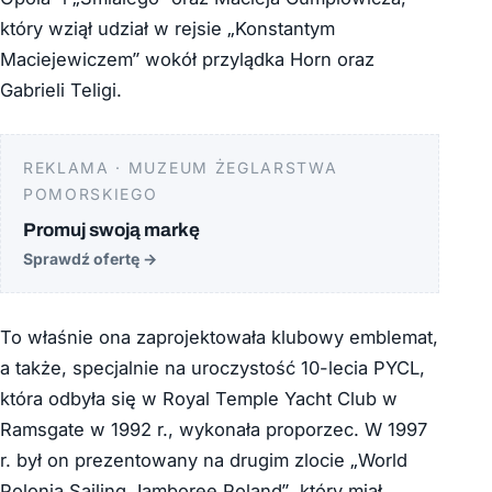
który wziął udział w rejsie „Konstantym
Maciejewiczem” wokół przylądka Horn oraz
Gabrieli Teligi.
REKLAMA · MUZEUM ŻEGLARSTWA
POMORSKIEGO
Promuj swoją markę
Sprawdź ofertę
→
To właśnie ona zaprojektowała klubowy emblemat,
a także, specjalnie na uroczystość 10-lecia PYCL,
która odbyła się w Royal Temple Yacht Club w
Ramsgate w 1992 r., wykonała proporzec. W 1997
r. był on prezentowany na drugim zlocie „World
Polonia Sailing Jamboree Poland”, który miał