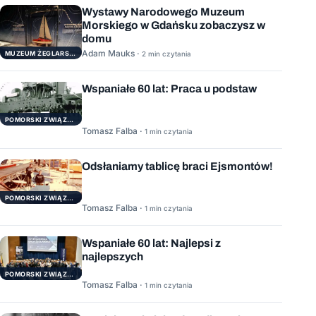
Wystawy Narodowego Muzeum
Morskiego w Gdańsku zobaczysz w
domu
Adam Mauks ·
MUZEUM ŻEGLARSTWA POMORSKIEGO
2 min czytania
Wspaniałe 60 lat: Praca u podstaw
POMORSKI ZWIĄZEK ŻEGLARSKI
Tomasz Falba ·
1 min czytania
Odsłaniamy tablicę braci Ejsmontów!
POMORSKI ZWIĄZEK ŻEGLARSKI
Tomasz Falba ·
1 min czytania
Wspaniałe 60 lat: Najlepsi z
najlepszych
POMORSKI ZWIĄZEK ŻEGLARSKI
Tomasz Falba ·
1 min czytania