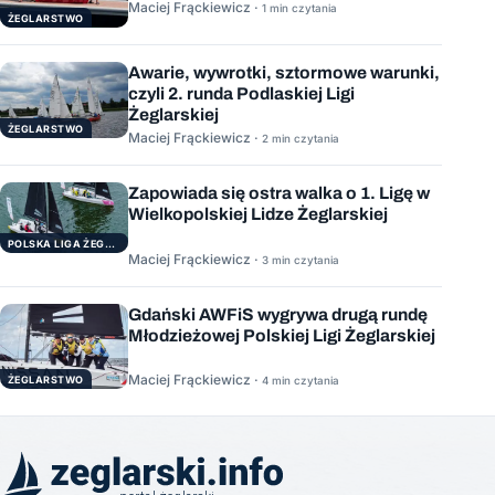
Maciej Frąckiewicz ·
1 min czytania
ŻEGLARSTWO
Awarie, wywrotki, sztormowe warunki,
czyli 2. runda Podlaskiej Ligi
Żeglarskiej
ŻEGLARSTWO
Maciej Frąckiewicz ·
2 min czytania
Zapowiada się ostra walka o 1. Ligę w
Wielkopolskiej Lidze Żeglarskiej
POLSKA LIGA ŻEGLARSKA
Maciej Frąckiewicz ·
3 min czytania
Gdański AWFiS wygrywa drugą rundę
Młodzieżowej Polskiej Ligi Żeglarskiej
Maciej Frąckiewicz ·
ŻEGLARSTWO
4 min czytania