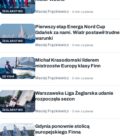
Maciej Frąckiewicz ·
ŻEGLARSTWO
3 min czytania
Pierwszy etap Energa Nord Cup
Gdańsk za nami. Wiatr postawił trudne
warunki
ŻEGLARSTWO
Maciej Frąckiewicz ·
3 min czytania
Michał Krasodomski liderem
mistrzostw Europy klasy Finn
GDYNIA
Maciej Frąckiewicz ·
2 min czytania
Warszawska Liga Żeglarska udanie
rozpoczęła sezon
ŻEGLARSTWO
Maciej Frąckiewicz ·
3 min czytania
Gdynia ponownie stolicą
europejskiego Finna