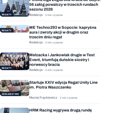
56 załóg powalczy w trzecich rundach
sezonu 2026
Redakcja ·
REGATY
3 min czytania
ME Techno293 w Sopocie: kapryśna
REGATY
aura i zwroty akcji w drugim oraz
trzecim dniu regat
Redakcja ·
3 min czytania
Melzacka i Jankowiak drugie w Test
Event, triumfują duńskie siostry i
norwescy bracia
REGATY
Redakcja ·
3 min czytania
Startuje XXIV edycja Regat Unity Line
im. Piotra Waszczenko
ŻEGLARSTWO
Maciej Frąckiewicz ·
2 min czytania
HRM Racing wygrywa drugą rundę