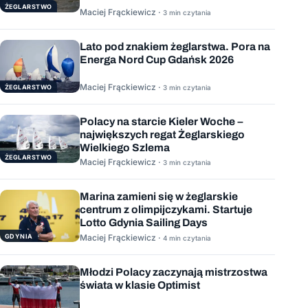
ŻEGLARSTWO
Maciej Frąckiewicz ·
3 min czytania
Lato pod znakiem żeglarstwa. Pora na
Energa Nord Cup Gdańsk 2026
Maciej Frąckiewicz ·
ŻEGLARSTWO
3 min czytania
Polacy na starcie Kieler Woche –
największych regat Żeglarskiego
Wielkiego Szlema
ŻEGLARSTWO
Maciej Frąckiewicz ·
3 min czytania
Marina zamieni się w żeglarskie
centrum z olimpijczykami. Startuje
Lotto Gdynia Sailing Days
GDYNIA
Maciej Frąckiewicz ·
4 min czytania
Młodzi Polacy zaczynają mistrzostwa
świata w klasie Optimist