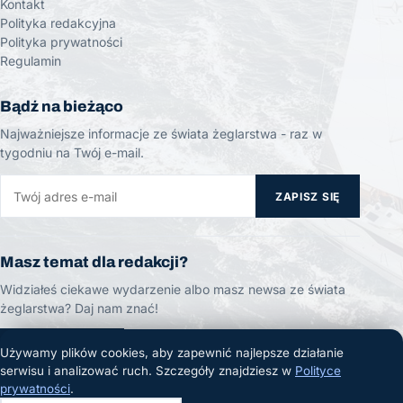
Kontakt
Polityka redakcyjna
Polityka prywatności
Regulamin
Bądź na bieżąco
Najważniejsze informacje ze świata żeglarstwa - raz w
tygodniu na Twój e-mail.
ZAPISZ SIĘ
Masz temat dla redakcji?
Widziałeś ciekawe wydarzenie albo masz newsa ze świata
żeglarstwa? Daj nam znać!
ZGŁOŚ TEMAT
Używamy plików cookies, aby zapewnić najlepsze działanie
serwisu i analizować ruch. Szczegóły znajdziesz w
Polityce
prywatności
.