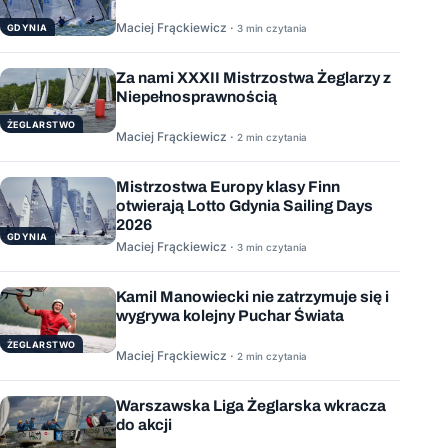
Maciej Frąckiewicz ·
GDYNIA
3 min czytania
Za nami XXXII Mistrzostwa Żeglarzy z
Niepełnosprawnością
ŻEGLARSTWO
Maciej Frąckiewicz ·
2 min czytania
Mistrzostwa Europy klasy Finn
otwierają Lotto Gdynia Sailing Days
2026
GDYNIA
Maciej Frąckiewicz ·
3 min czytania
Kamil Manowiecki nie zatrzymuje się i
wygrywa kolejny Puchar Świata
ŻEGLARSTWO
Maciej Frąckiewicz ·
2 min czytania
Warszawska Liga Żeglarska wkracza
do akcji