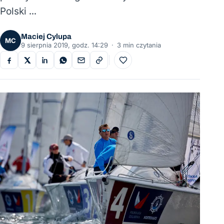
Polski …
Maciej Cylupa
MC
9 sierpnia 2019, godz. 14:29
·
3 min czytania
Do ulubionych