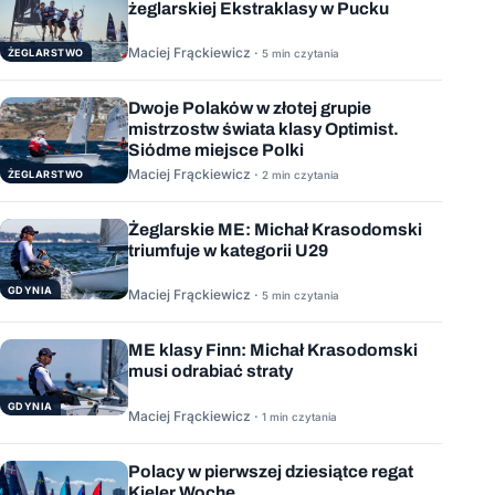
żeglarskiej Ekstraklasy w Pucku
Maciej Frąckiewicz ·
ŻEGLARSTWO
5 min czytania
Dwoje Polaków w złotej grupie
mistrzostw świata klasy Optimist.
Siódme miejsce Polki
Maciej Frąckiewicz ·
ŻEGLARSTWO
2 min czytania
Żeglarskie ME: Michał Krasodomski
triumfuje w kategorii U29
GDYNIA
Maciej Frąckiewicz ·
5 min czytania
ME klasy Finn: Michał Krasodomski
musi odrabiać straty
GDYNIA
Maciej Frąckiewicz ·
1 min czytania
Polacy w pierwszej dziesiątce regat
Kieler Woche