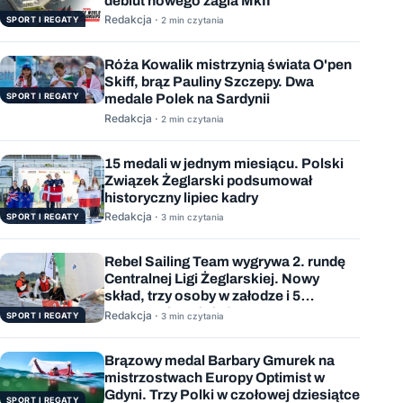
debiut nowego żagla MkII
Redakcja ·
SPORT I REGATY
2 min czytania
Róża Kowalik mistrzynią świata O'pen
Skiff, brąz Pauliny Szczepy. Dwa
SPORT I REGATY
medale Polek na Sardynii
Redakcja ·
2 min czytania
15 medali w jednym miesiącu. Polski
Związek Żeglarski podsumował
historyczny lipiec kadry
Redakcja ·
SPORT I REGATY
3 min czytania
Rebel Sailing Team wygrywa 2. rundę
Centralnej Ligi Żeglarskiej. Nowy
skład, trzy osoby w załodze i 5
wygranych wyścigów
Redakcja ·
SPORT I REGATY
3 min czytania
Brązowy medal Barbary Gmurek na
mistrzostwach Europy Optimist w
Gdyni. Trzy Polki w czołowej dziesiątce
SPORT I REGATY