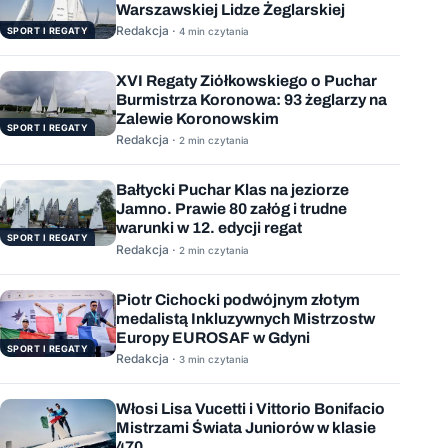
Warszawskiej Lidze Żeglarskiej
Redakcja ·
SPORT I REGATY
4 min czytania
XVI Regaty Ziółkowskiego o Puchar
Burmistrza Koronowa: 93 żeglarzy na
Zalewie Koronowskim
SPORT I REGATY
Redakcja ·
2 min czytania
Bałtycki Puchar Klas na jeziorze
Jamno. Prawie 80 załóg i trudne
warunki w 12. edycji regat
SPORT I REGATY
Redakcja ·
2 min czytania
Piotr Cichocki podwójnym złotym
medalistą Inkluzywnych Mistrzostw
Europy EUROSAF w Gdyni
SPORT I REGATY
Redakcja ·
3 min czytania
Włosi Lisa Vucetti i Vittorio Bonifacio
Mistrzami Świata Juniorów w klasie
470