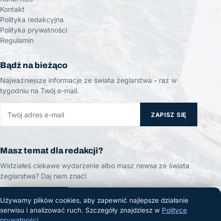
Kontakt
Polityka redakcyjna
Polityka prywatności
Regulamin
Bądź na bieżąco
Najważniejsze informacje ze świata żeglarstwa - raz w
tygodniu na Twój e-mail.
ZAPISZ SIĘ
Masz temat dla redakcji?
Widziałeś ciekawe wydarzenie albo masz newsa ze świata
żeglarstwa? Daj nam znać!
ZGŁOŚ TEMAT
Używamy plików cookies, aby zapewnić najlepsze działanie
serwisu i analizować ruch. Szczegóły znajdziesz w
Polityce
prywatności
.