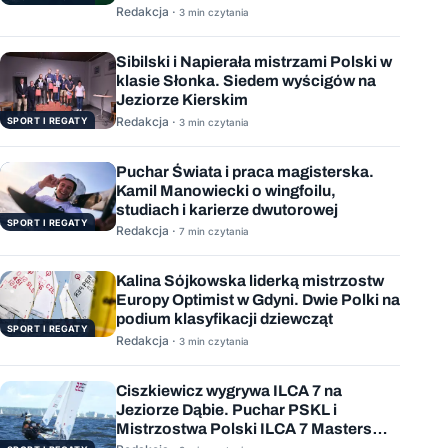
Redakcja ·
3 min czytania
Sibilski i Napierała mistrzami Polski w
klasie Słonka. Siedem wyścigów na
Jeziorze Kierskim
Redakcja ·
SPORT I REGATY
3 min czytania
Puchar Świata i praca magisterska.
Kamil Manowiecki o wingfoilu,
studiach i karierze dwutorowej
SPORT I REGATY
Redakcja ·
7 min czytania
Kalina Sójkowska liderką mistrzostw
Europy Optimist w Gdyni. Dwie Polki na
podium klasyfikacji dziewcząt
SPORT I REGATY
Redakcja ·
3 min czytania
Ciszkiewicz wygrywa ILCA 7 na
Jeziorze Dąbie. Puchar PSKL i
Mistrzostwa Polski ILCA 7 Masters
rozstrzygnięte