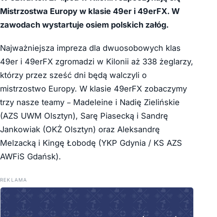
Mistrzostwa Europy w klasie 49er i 49erFX. W
zawodach wystartuje osiem polskich załóg.
Najważniejsza impreza dla dwuosobowych klas
49er i 49erFX zgromadzi w Kilonii aż 338 żeglarzy,
którzy przez sześć dni będą walczyli o
mistrzostwo Europy. W klasie 49erFX zobaczymy
trzy nasze teamy – Madeleine i Nadię Zielińskie
(AZS UWM Olsztyn), Sarę Piasecką i Sandrę
Jankowiak (OKŻ Olsztyn) oraz Aleksandrę
Melzacką i Kingę Łobodę (YKP Gdynia / KS AZS
AWFiS Gdańsk).
REKLAMA