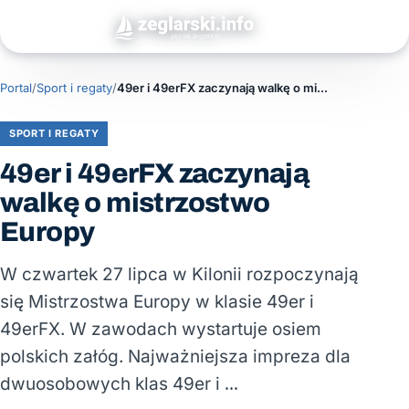
Portal
/
Sport i regaty
/
49er i 49erFX zaczynają walkę o mistrzostwo Europy
SPORT I REGATY
49er i 49erFX zaczynają
walkę o mistrzostwo
Europy
W czwartek 27 lipca w Kilonii rozpoczynają
się Mistrzostwa Europy w klasie 49er i
49erFX. W zawodach wystartuje osiem
polskich załóg. Najważniejsza impreza dla
dwuosobowych klas 49er i …