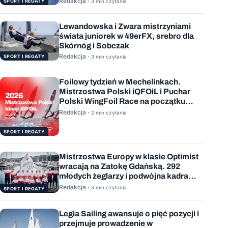
Redakcja ·
SPORT I REGATY
3 min czytania
Lewandowska i Zwara mistrzyniami
świata juniorek w 49erFX, srebro dla
Skórnóg i Sobczak
Redakcja ·
SPORT I REGATY
3 min czytania
Foilowy tydzień w Mechelinkach.
Mistrzostwa Polski iQFOiL i Puchar
Polski WingFoil Race na początku
sierpnia
Redakcja ·
2 min czytania
SPORT I REGATY
Mistrzostwa Europy w klasie Optimist
wracają na Zatokę Gdańską. 292
młodych żeglarzy i podwójna kadra
Polski
Redakcja ·
3 min czytania
SPORT I REGATY
Legia Sailing awansuje o pięć pozycji i
przejmuje prowadzenie w