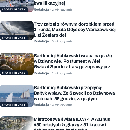
kwalifikacyjnej
Redakcja ·
SPORT I REGATY
2 min czytania
Trzy załogi z równym dorobkiem przed
3. rundą Mazda Odyssey Warszawskiej
Ligi Żeglarskiej
SPORT I REGATY
Redakcja ·
3 min czytania
Bartłomiej Kubkowski wraca na plażę
w Dziwnowie. Postument w Alei
Gwiazd Sportu z trasą przeprawy przez
Bałtyk
Redakcja ·
SPORT I REGATY
2 min czytania
Bartłomiej Kubkowski przepłynął
Bałtyk wpław. Ze Szwecji do Dziwnowa
w niecałe 55 godzin, za piątym
podejściem
Redakcja ·
SPORT I REGATY
3 min czytania
Mistrzostwa świata ILCA 4 w Aarhus.
450 młodych żeglarzy z 51 krajów i