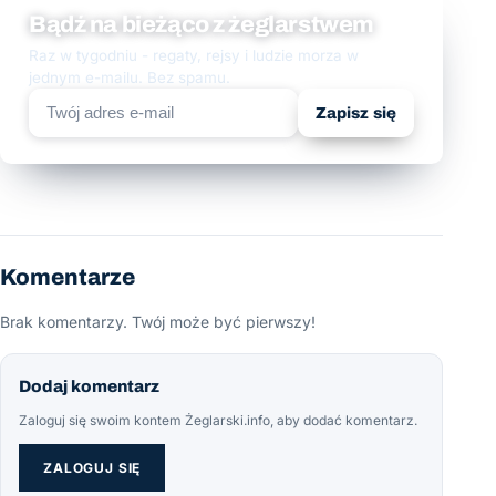
Bądź na bieżąco z żeglarstwem
Raz w tygodniu - regaty, rejsy i ludzie morza w
jednym e-mailu. Bez spamu.
Zapisz się
Komentarze
Brak komentarzy. Twój może być pierwszy!
Dodaj komentarz
Zaloguj się swoim kontem Żeglarski.info, aby dodać komentarz.
ZALOGUJ SIĘ