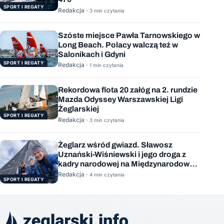
SPORT I REGATY
Redakcja ·
3 min czytania
Szóste miejsce Pawła Tarnowskiego w
Long Beach. Polacy walczą też w
Salonikach i Gdyni
SPORT I REGATY
Redakcja ·
1 min czytania
Rekordowa flota 20 załóg na 2. rundzie
Mazda Odyssey Warszawskiej Ligi
Żeglarskiej
SPORT I REGATY
Redakcja ·
3 min czytania
Żeglarz wśród gwiazd. Sławosz
Uznański-Wiśniewski i jego droga z
kadry narodowej na Międzynarodową
Stację Kosmiczną
Redakcja ·
4 min czytania
SPORT I REGATY