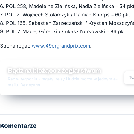
6. POL 258, Madeleine Zielińska, Nadia Zielińska – 54 pk
7. POL 2, Wojciech Stolarczyk / Damian Knorps – 60 pkt
8. POL 165, Sebastian Zarzeczański / Krystian Moszczyńs
9. POL 7, Maciej Górecki / Łukasz Nurkowski – 86 pkt
Strona regat:
www.49ergrandprix.com
.
Bądź na bieżąco z żeglarstwem
Raz w tygodniu - regaty, rejsy i ludzie morza w jednym e-
mailu. Bez spamu.
Komentarze