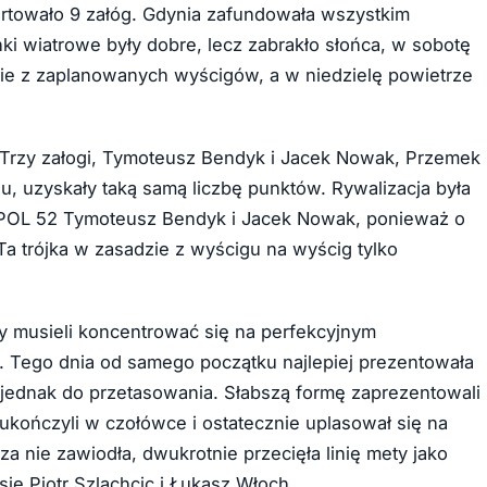
artowało 9 załóg. Gdynia zafundowała wszystkim
 wiatrowe były dobre, lecz zabrakło słońca, w sobotę
tkie z zaplanowanych wyścigów, a w niedzielę powietrze
 Trzy załogi, Tymoteusz Bendyk i Jacek Nowak, Przemek
neu, uzyskały taką samą liczbę punktów. Rywalizacja była
ga POL 52 Tymoteusz Bendyk i Jacek Nowak, ponieważ o
a trójka w zasadzie z wyścigu na wyścig tylko
cy musieli koncentrować się na perfekcyjnym
u. Tego dnia od samego początku najlepiej prezentowała
ło jednak do przetasowania. Słabszą formę zaprezentowali
kończyli w czołówce i ostatecznie uplasował się na
za nie zawiodła, dwukrotnie przecięła linię mety jako
ię Piotr Szlachcic i Łukasz Włoch.