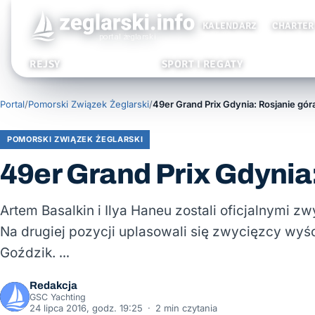
KALENDARZ
CHARTER
REJSY
SPORT I REGATY
Portal
/
Pomorski Związek Żeglarski
/
49er Grand Prix Gdynia: Rosjanie gór
POMORSKI ZWIĄZEK ŻEGLARSKI
49er Grand Prix Gdynia
Artem Basalkin i Ilya Haneu zostali oficjalnymi z
Na drugiej pozycji uplasowali się zwycięzcy wyś
Goździk. …
Redakcja
GSC Yachting
24 lipca 2016, godz. 19:25
·
2 min czytania