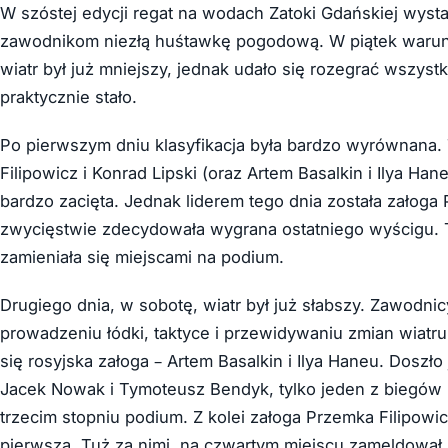
W szóstej edycji regat na wodach Zatoki Gdańskiej wyst
zawodnikom niezłą huśtawkę pogodową. W piątek warunki
wiatr był już mniejszy, jednak udało się rozegrać wszys
praktycznie stało.
Po pierwszym dniu klasyfikacja była bardzo wyrównana.
Filipowicz i Konrad Lipski (oraz Artem Basalkin i Ilya Ha
bardzo zacięta. Jednak liderem tego dnia została zało
zwycięstwie zdecydowała wygrana ostatniego wyścigu. T
zamieniała się miejscami na podium.
Drugiego dnia, w sobotę, wiatr był już słabszy. Zawodni
prowadzeniu łódki, taktyce i przewidywaniu zmian wiatr
się rosyjska załoga – Artem Basalkin i Ilya Haneu. Dosz
Jacek Nowak i Tymoteusz Bendyk, tylko jeden z biegów u
trzecim stopniu podium. Z kolei załoga Przemka Filipowic
pierwsza. Tuż za nimi, na czwartym miejscu zameldował s