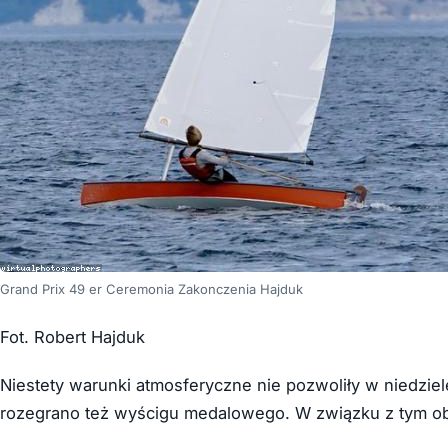
Grand Prix 49 er Ceremonia Zakonczenia Hajduk
Fot. Robert Hajduk
Niestety warunki atmosferyczne nie pozwoliły w niedzie
rozegrano też wyścigu medalowego. W związku z tym ob