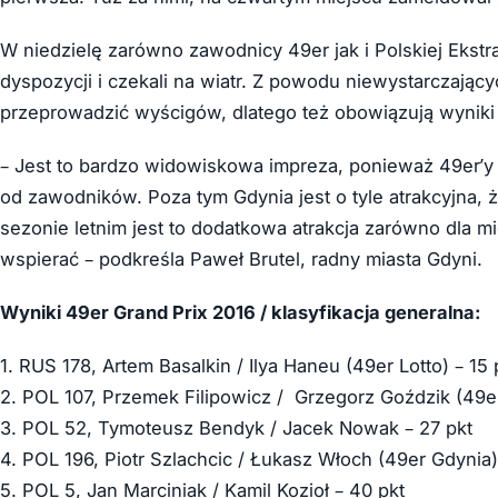
W niedzielę zarówno zawodnicy 49er jak i Polskiej Ekstra
dyspozycji i czekali na wiatr. Z powodu niewystarczają
przeprowadzić wyścigów, dlatego też obowiązują wyniki
– Jest to bardzo widowiskowa impreza, ponieważ 49er’y 
od zawodników. Poza tym Gdynia jest o tyle atrakcyjna,
sezonie letnim jest to dodatkowa atrakcja zarówno dla m
wspierać – podkreśla Paweł Brutel, radny miasta Gdyni.
Wyniki 49er Grand Prix 2016 / klasyfikacja generalna:
1. RUS 178, Artem Basalkin / Ilya Haneu (49er Lotto) – 15 
2. POL 107, Przemek Filipowicz / Grzegorz Goździk (49er 
3. POL 52, Tymoteusz Bendyk / Jacek Nowak – 27 pkt
4. POL 196, Piotr Szlachcic / Łukasz Włoch (49er Gdynia)
5. POL 5, Jan Marciniak / Kamil Kozioł – 40 pkt