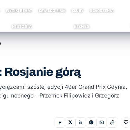
WYNIKI REGAT
KATALOG FIRM
KLUBY
OGŁOSZENIA
HISTORIA
BIZNES
ą
: Rosjanie górą
wycięzcami szóstej edycji 49er Grand Prix Gdynia.
cigu nocnego – Przemek Filipowicz i Grzegorz
Do