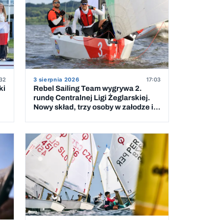
32
3 sierpnia 2026
17:03
ki
Rebel Sailing Team wygrywa 2.
rundę Centralnej Ligi Żeglarskiej.
Nowy skład, trzy osoby w załodze i 5
wygranych wyścigów