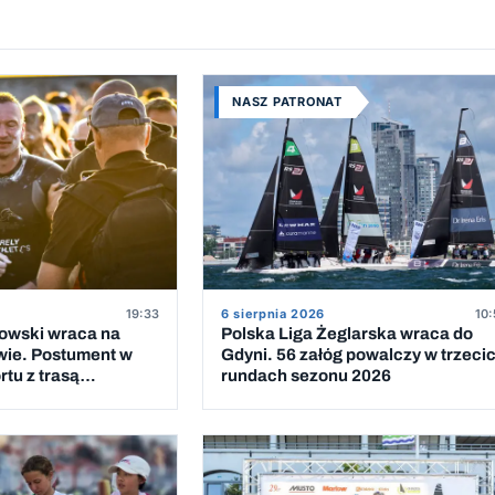
NASZ PATRONAT
19:33
6 sierpnia 2026
10:
kowski wraca na
Polska Liga Żeglarska wraca do
wie. Postument w
Gdyni. 56 załóg powalczy w trzeci
tu z trasą
rundach sezonu 2026
 Bałtyk