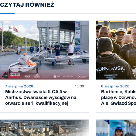
CZYTAJ RÓWNIEŻ
6 sierpnia 2026
7 sierpnia 2026
15:39
Bartłomiej Kub
Mistrzostwa świata ILCA 4 w
plażę w Dziwno
Aarhus. Dwanaście wyścigów na
Alei Gwiazd Spor
otwarcie serii kwalifikacyjnej
przeprawy przez