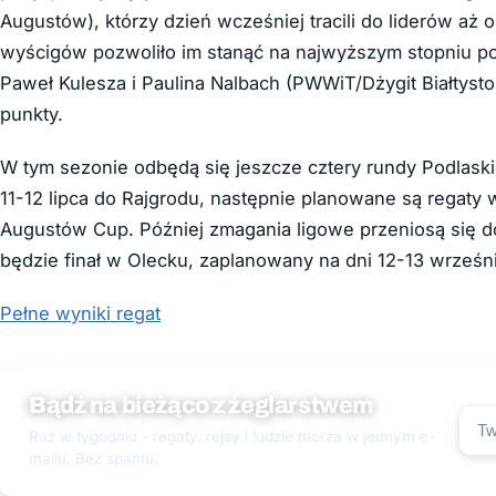
Augustów), którzy dzień wcześniej tracili do liderów aż
wyścigów pozwoliło im stanąć na najwyższym stopniu podi
Paweł Kulesza i Paulina Nalbach (PWWiT/Dżygit Białtyst
punkty.
W tym sezonie odbędą się jeszcze cztery rundy Podlaskie
11-12 lipca do Rajgrodu, następnie planowane są regaty
Augustów Cup. Później zmagania ligowe przeniosą się d
będzie finał w Olecku, zaplanowany na dni 12-13 wrześni
Pełne wyniki regat
Bądź na bieżąco z żeglarstwem
Raz w tygodniu - regaty, rejsy i ludzie morza w jednym e-
mailu. Bez spamu.