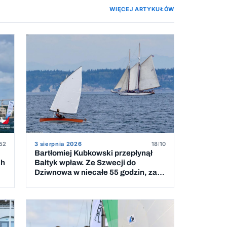
WIĘCEJ ARTYKUŁÓW
52
3 sierpnia 2026
18:10
Bartłomiej Kubkowski przepłynął
ch
Bałtyk wpław. Ze Szwecji do
Dziwnowa w niecałe 55 godzin, za
piątym podejściem