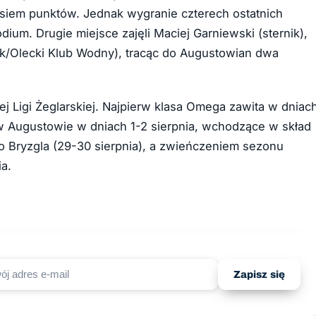
 osiem punktów. Jednak wygranie czterech ostatnich
um. Drugie miejsce zajęli Maciej Garniewski (sternik),
ok/Olecki Klub Wodny), tracąc do Augustowian dwa
j Ligi Żeglarskiej. Najpierw klasa Omega zawita w dniac
 w Augustowie w dniach 1-2 sierpnia, wchodzące w skład
o Bryzgla (29-30 sierpnia), a zwieńczeniem sezonu
a.
Zapisz się