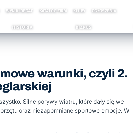
WYNIKI REGAT
KATALOG FIRM
KLUBY
OGŁOSZENIA
HISTORIA
BIZNES
rmowe warunki, czyli 2.
eglarskiej
ystko. Silne porywy wiatru, które dały się we
przętu oraz niezapomniane sportowe emocje. W