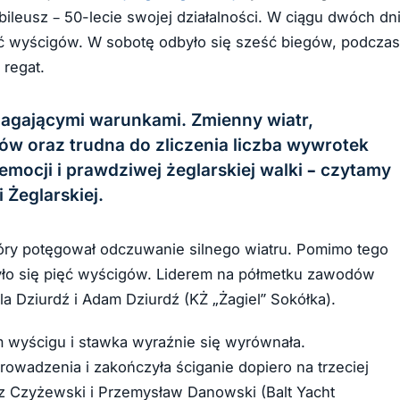
bileusz – 50-lecie swojej działalności. W ciągu dwóch dn
ęć wyścigów. W sobotę odbyło się sześć biegów, podczas
 regat.
magającymi warunkami. Zmienny wiatr,
tów oraz trudna do zliczenia liczba wywrotek
emocji i prawdziwej żeglarskiej walki – czytamy
 Żeglarskiej.
ry potęgował odczuwanie silnego wiatru. Pomimo tego
dbyło się pięć wyścigów. Liderem na półmetku zawodów
la Dziurdź i Adam Dziurdź (KŻ „Żagiel” Sokółka).
m wyścigu i stawka wyraźnie się wyrównała.
rowadzenia i zakończyła ściganie dopiero na trzeciej
rz Czyżewski i Przemysław Danowski (Balt Yacht