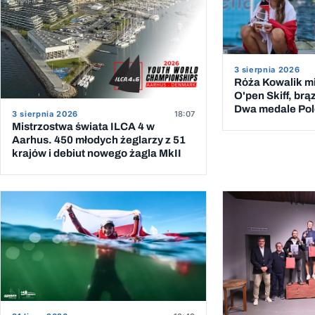
3 sierpnia 2026
Róża Kowalik mi
O'pen Skiff, brą
Dwa medale Pole
3 sierpnia 2026
18:07
Mistrzostwa świata ILCA 4 w
Aarhus. 450 młodych żeglarzy z 51
krajów i debiut nowego żagla MkII