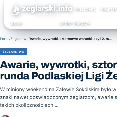
KALENDARZ
CHARTER
REJSY
SPORT I REGATY
Portal
/
Żeglarstwo
/
Awarie, wywrotki, sztormowe warunki, czyli 2. runda Podlaskiej Ligi Żeglarskiej
ŻEGLARSTWO
Awarie, wywrotki, szto
runda Podlaskiej Ligi Ż
W miniony weekend na Zalewie Sokólskim było wsz
znaki nawet doświadczonym żeglarzom, awarie s
takich okolicznościach …