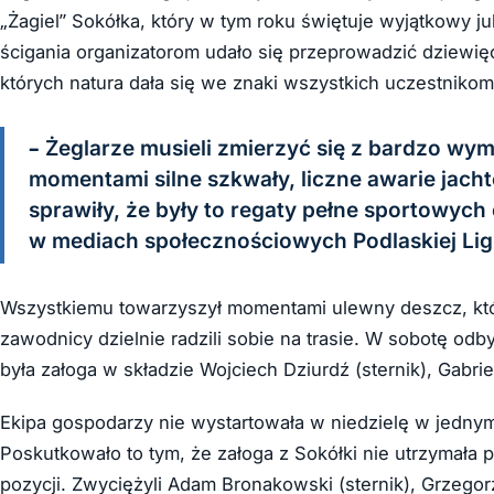
„Żagiel” Sokółka, który w tym roku świętuje wyjątkowy ju
ścigania organizatorom udało się przeprowadzić dziewi
których natura dała się we znaki wszystkich uczestnikom
– Żeglarze musieli zmierzyć się z bardzo wy
momentami silne szkwały, liczne awarie jach
sprawiły, że były to regaty pełne sportowych 
w mediach społecznościowych Podlaskiej Ligi
Wszystkiemu towarzyszył momentami ulewny deszcz, któ
zawodnicy dzielnie radzili sobie na trasie. W sobotę o
była załoga w składzie Wojciech Dziurdź (sternik), Gabrie
Ekipa gospodarzy nie wystartowała w niedzielę w jedny
Poskutkowało to tym, że załoga z Sokółki nie utrzymała p
pozycji. Zwyciężyli Adam Bronakowski (sternik), Grzego