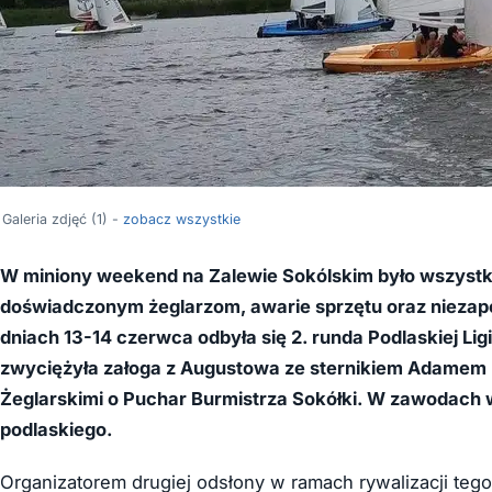
Galeria zdjęć (1) -
zobacz wszystkie
W miniony weekend na Zalewie Sokólskim było wszystko.
doświadczonym żeglarzom, awarie sprzętu oraz niezap
dniach 13-14 czerwca odbyła się 2. runda Podlaskiej Lig
zwyciężyła załoga z Augustowa ze sternikiem Adamem
Żeglarskimi o Puchar Burmistrza Sokółki. W zawodach w
podlaskiego.
Organizatorem drugiej odsłony w ramach rywalizacji teg