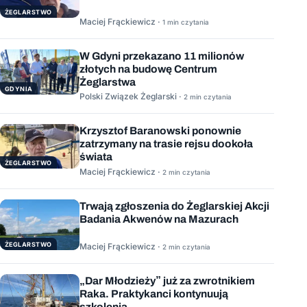
ŻEGLARSTWO
Maciej Frąckiewicz ·
1 min czytania
W Gdyni przekazano 11 milionów
złotych na budowę Centrum
Żeglarstwa
GDYNIA
Polski Związek Żeglarski ·
2 min czytania
Krzysztof Baranowski ponownie
zatrzymany na trasie rejsu dookoła
świata
ŻEGLARSTWO
Maciej Frąckiewicz ·
2 min czytania
Trwają zgłoszenia do Żeglarskiej Akcji
Badania Akwenów na Mazurach
ŻEGLARSTWO
Maciej Frąckiewicz ·
2 min czytania
„Dar Młodzieży” już za zwrotnikiem
Raka. Praktykanci kontynuują
szkolenia