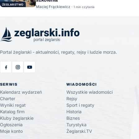
ŻEGLARSTWO
Maciej Frąckiewicz ·
1 min czytania
Portal żeglarski - aktualności, regaty, rejsy i ludzie morza.
SERWIS
WIADOMOŚCI
Kalendarz wydarzeń
Wszystkie wiadomości
Charter
Rejsy
Wyniki regat
Sport i regaty
Katalog firm
Historia
Kluby żeglarskie
Biznes
Ogłoszenia
Turystyka
Moje konto
Żeglarski.TV