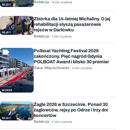
Mauritius
Redakcja ·
4 min czytania
REJSY
Zbiórka dla 14-letniej Michaliny. O jej
rehabilitacji słyszą pasażerowie
rejsów w Darłówku
REJSY
Redakcja ·
1 min czytania
Polboat Yachting Festival 2026
zakończony. Pięć nagród Gdynia
POLBOAT Award i blisko 30 premier
Oskar Wojciechowski ·
3 min czytania
BIZNES
Żagle 2026 w Szczecinie. Ponad 30
żaglowców, rejsy po Odrze i trzy dni
koncertów
REJSY
Redakcja ·
2 min czytania