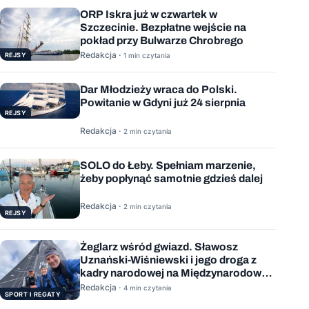
ORP Iskra już w czwartek w
Szczecinie. Bezpłatne wejście na
pokład przy Bulwarze Chrobrego
Redakcja ·
REJSY
1 min czytania
Dar Młodzieży wraca do Polski.
Powitanie w Gdyni już 24 sierpnia
REJSY
Redakcja ·
2 min czytania
SOLO do Łeby. Spełniam marzenie,
żeby popłynąć samotnie gdzieś dalej
Redakcja ·
2 min czytania
REJSY
Żeglarz wśród gwiazd. Sławosz
Uznański-Wiśniewski i jego droga z
kadry narodowej na Międzynarodową
Stację Kosmiczną
Redakcja ·
4 min czytania
SPORT I REGATY