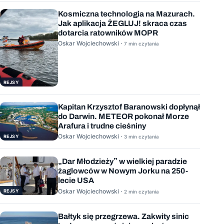
Kosmiczna technologia na Mazurach.
Jak aplikacja ŻEGLUJ! skraca czas
dotarcia ratowników MOPR
Oskar Wojciechowski ·
7 min czytania
REJSY
Kapitan Krzysztof Baranowski dopłynął
do Darwin. METEOR pokonał Morze
Arafura i trudne cieśniny
Oskar Wojciechowski ·
REJSY
3 min czytania
„Dar Młodzieży” w wielkiej paradzie
żaglowców w Nowym Jorku na 250-
lecie USA
Oskar Wojciechowski ·
REJSY
2 min czytania
Bałtyk się przegrzewa. Zakwity sinic