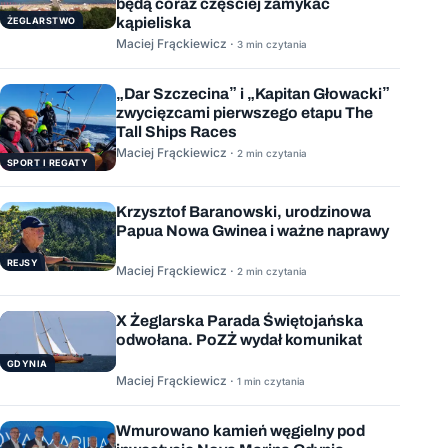
będą coraz częściej zamykać
kąpieliska
ŻEGLARSTWO
Maciej Frąckiewicz ·
3 min czytania
„Dar Szczecina” i „Kapitan Głowacki”
zwycięzcami pierwszego etapu The
Tall Ships Races
Maciej Frąckiewicz ·
2 min czytania
SPORT I REGATY
Krzysztof Baranowski, urodzinowa
Papua Nowa Gwinea i ważne naprawy
REJSY
Maciej Frąckiewicz ·
2 min czytania
X Żeglarska Parada Świętojańska
odwołana. PoZŻ wydał komunikat
GDYNIA
Maciej Frąckiewicz ·
1 min czytania
Wmurowano kamień węgielny pod