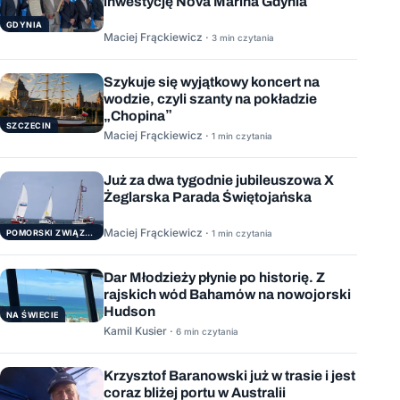
inwestycję Nova Marina Gdynia
GDYNIA
Maciej Frąckiewicz ·
3 min czytania
Szykuje się wyjątkowy koncert na
wodzie, czyli szanty na pokładzie
„Chopina”
SZCZECIN
Maciej Frąckiewicz ·
1 min czytania
Już za dwa tygodnie jubileuszowa X
Żeglarska Parada Świętojańska
Maciej Frąckiewicz ·
POMORSKI ZWIĄZEK ŻEGLARSKI
1 min czytania
Dar Młodzieży płynie po historię. Z
rajskich wód Bahamów na nowojorski
Hudson
NA ŚWIECIE
Kamil Kusier ·
6 min czytania
Krzysztof Baranowski już w trasie i jest
coraz bliżej portu w Australii