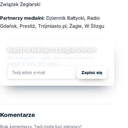
Związek Żeglarski
Partnerzy medialni:
Dziennik Bałtycki, Radio
Gdańsk, Prestiż, Trójmiasto.pl, Żagle, W Ślizgu
Bądź na bieżąco z żeglarstwem
Raz w tygodniu - regaty, rejsy i ludzie morza w
jednym e-mailu. Bez spamu.
Zapisz się
Komentarze
Brak komentarzy. Twój może być pierwszy!