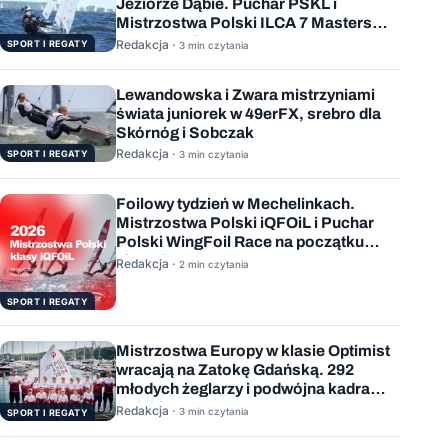
Jeziorze Dąbie. Puchar PSKL i
Mistrzostwa Polski ILCA 7 Masters
rozstrzygnięte
Redakcja ·
SPORT I REGATY
3 min czytania
Lewandowska i Zwara mistrzyniami
świata juniorek w 49erFX, srebro dla
Skórnóg i Sobczak
Redakcja ·
SPORT I REGATY
3 min czytania
Foilowy tydzień w Mechelinkach.
Mistrzostwa Polski iQFOiL i Puchar
Polski WingFoil Race na początku
sierpnia
Redakcja ·
2 min czytania
SPORT I REGATY
Mistrzostwa Europy w klasie Optimist
wracają na Zatokę Gdańską. 292
młodych żeglarzy i podwójna kadra
Polski
Redakcja ·
3 min czytania
SPORT I REGATY