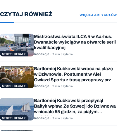
CZYTAJ RÓWNIEŻ
WIĘCEJ ARTYKUŁÓW
Mistrzostwa świata ILCA 4 w Aarhus.
Dwanaście wyścigów na otwarcie serii
kwalifikacyjnej
Redakcja ·
SPORT I REGATY
2 min czytania
Bartłomiej Kubkowski wraca na plażę
w Dziwnowie. Postument w Alei
Gwiazd Sportu z trasą przeprawy przez
Bałtyk
Redakcja ·
SPORT I REGATY
2 min czytania
Bartłomiej Kubkowski przepłynął
Bałtyk wpław. Ze Szwecji do Dziwnowa
w niecałe 55 godzin, za piątym
podejściem
Redakcja ·
SPORT I REGATY
3 min czytania