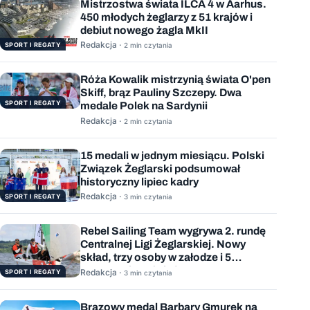
Mistrzostwa świata ILCA 4 w Aarhus.
450 młodych żeglarzy z 51 krajów i
debiut nowego żagla MkII
Redakcja ·
SPORT I REGATY
2 min czytania
Róża Kowalik mistrzynią świata O'pen
Skiff, brąz Pauliny Szczepy. Dwa
SPORT I REGATY
medale Polek na Sardynii
Redakcja ·
2 min czytania
15 medali w jednym miesiącu. Polski
Związek Żeglarski podsumował
historyczny lipiec kadry
Redakcja ·
SPORT I REGATY
3 min czytania
Rebel Sailing Team wygrywa 2. rundę
Centralnej Ligi Żeglarskiej. Nowy
skład, trzy osoby w załodze i 5
wygranych wyścigów
Redakcja ·
SPORT I REGATY
3 min czytania
Brązowy medal Barbary Gmurek na