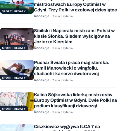
mistrzostwach Europy Optimist w
Gdyni. Trzy Polki w czołowej dziesiątce
SPORT I REGATY
Redakcja ·
3 min czytania
Sibilski i Napierała mistrzami Polski w
klasie Słonka. Siedem wyścigów na
Jeziorze Kierskim
Redakcja ·
SPORT I REGATY
3 min czytania
Puchar Świata i praca magisterska.
Kamil Manowiecki o wingfoilu,
studiach i karierze dwutorowej
SPORT I REGATY
Redakcja ·
7 min czytania
Kalina Sójkowska liderką mistrzostw
Europy Optimist w Gdyni. Dwie Polki na
podium klasyfikacji dziewcząt
SPORT I REGATY
Redakcja ·
3 min czytania
Ciszkiewicz wygrywa ILCA 7 na