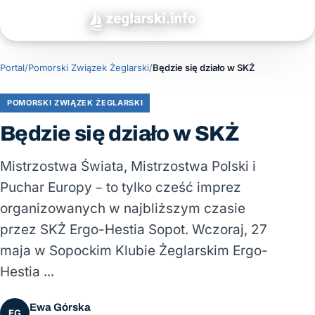
Portal
/
Pomorski Związek Żeglarski
/
Będzie się działo w SKŻ
POMORSKI ZWIĄZEK ŻEGLARSKI
Będzie się działo w SKŻ
Mistrzostwa Świata, Mistrzostwa Polski i
Puchar Europy – to tylko cześć imprez
organizowanych w najbliższym czasie
przez SKŻ Ergo-Hestia Sopot. Wczoraj, 27
maja w Sopockim Klubie Żeglarskim Ergo-
Hestia …
Ewa Górska
EG