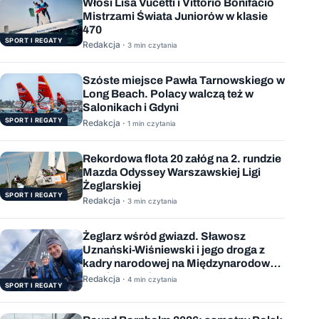
Włosi Lisa Vucetti i Vittorio Bonifacio
Mistrzami Świata Juniorów w klasie
470
SPORT I REGATY
Redakcja ·
3 min czytania
Szóste miejsce Pawła Tarnowskiego w
Long Beach. Polacy walczą też w
Salonikach i Gdyni
SPORT I REGATY
Redakcja ·
1 min czytania
Rekordowa flota 20 załóg na 2. rundzie
Mazda Odyssey Warszawskiej Ligi
Żeglarskiej
SPORT I REGATY
Redakcja ·
3 min czytania
Żeglarz wśród gwiazd. Sławosz
Uznański-Wiśniewski i jego droga z
kadry narodowej na Międzynarodową
Stację Kosmiczną
Redakcja ·
4 min czytania
SPORT I REGATY