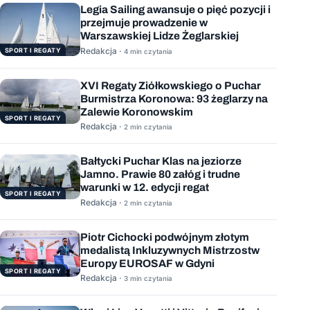
Legia Sailing awansuje o pięć pozycji i
przejmuje prowadzenie w
Warszawskiej Lidze Żeglarskiej
Redakcja ·
SPORT I REGATY
4 min czytania
XVI Regaty Ziółkowskiego o Puchar
Burmistrza Koronowa: 93 żeglarzy na
Zalewie Koronowskim
SPORT I REGATY
Redakcja ·
2 min czytania
Bałtycki Puchar Klas na jeziorze
Jamno. Prawie 80 załóg i trudne
warunki w 12. edycji regat
SPORT I REGATY
Redakcja ·
2 min czytania
Piotr Cichocki podwójnym złotym
medalistą Inkluzywnych Mistrzostw
Europy EUROSAF w Gdyni
SPORT I REGATY
Redakcja ·
3 min czytania