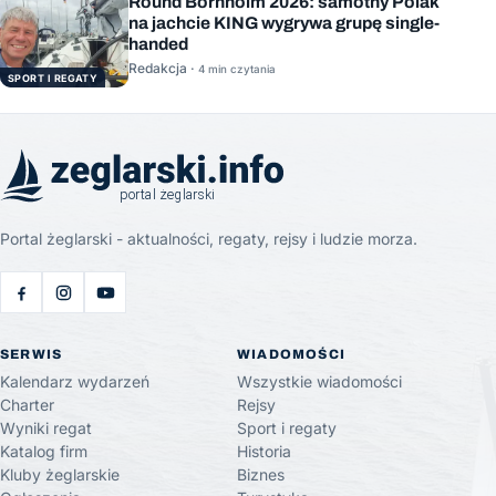
Round Bornholm 2026: samotny Polak
na jachcie KING wygrywa grupę single-
handed
Redakcja ·
4 min czytania
SPORT I REGATY
Portal żeglarski - aktualności, regaty, rejsy i ludzie morza.
SERWIS
WIADOMOŚCI
Kalendarz wydarzeń
Wszystkie wiadomości
Charter
Rejsy
Wyniki regat
Sport i regaty
Katalog firm
Historia
Kluby żeglarskie
Biznes