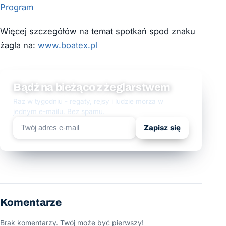
Program
Więcej szczegółów na temat spotkań spod znaku
żagla na:
www.boatex.pl
Bądź na bieżąco z żeglarstwem
Raz w tygodniu - regaty, rejsy i ludzie morza w
jednym e-mailu. Bez spamu.
Zapisz się
Komentarze
Brak komentarzy. Twój może być pierwszy!