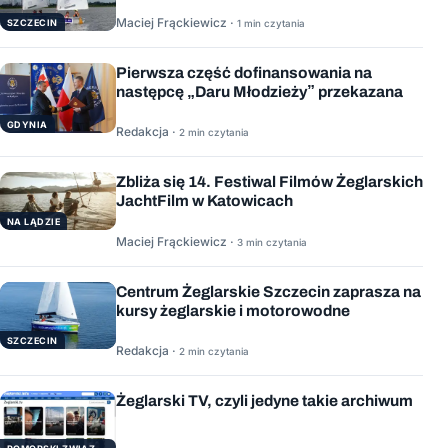
Maciej Frąckiewicz ·
1 min czytania
SZCZECIN
Pierwsza część dofinansowania na
następcę „Daru Młodzieży” przekazana
GDYNIA
Redakcja ·
2 min czytania
Zbliża się 14. Festiwal Filmów Żeglarskich
JachtFilm w Katowicach
NA LĄDZIE
Maciej Frąckiewicz ·
3 min czytania
Centrum Żeglarskie Szczecin zaprasza na
kursy żeglarskie i motorowodne
SZCZECIN
Redakcja ·
2 min czytania
Żeglarski TV, czyli jedyne takie archiwum