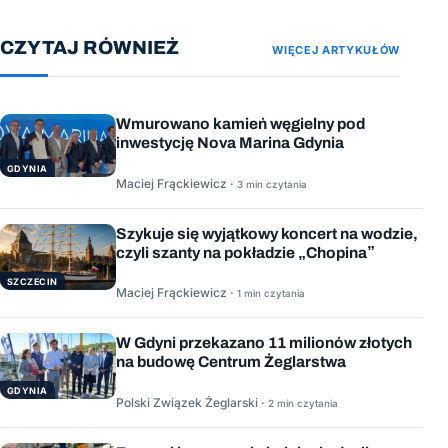
CZYTAJ RÓWNIEŻ
WIĘCEJ ARTYKUŁÓW
Wmurowano kamień węgielny pod
inwestycję Nova Marina Gdynia
GDYNIA
Maciej Frąckiewicz ·
3 min czytania
Szykuje się wyjątkowy koncert na wodzie,
czyli szanty na pokładzie „Chopina”
SZCZECIN
Maciej Frąckiewicz ·
1 min czytania
W Gdyni przekazano 11 milionów złotych
na budowę Centrum Żeglarstwa
GDYNIA
Polski Związek Żeglarski ·
2 min czytania