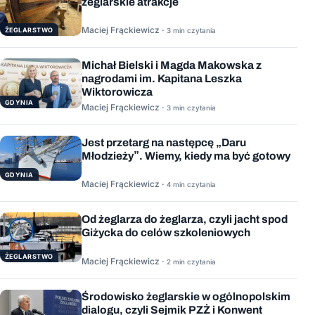
żeglarskie atrakcje
Maciej Frąckiewicz ·
ŻEGLARSTWO
3 min czytania
Michał Bielski i Magda Makowska z
nagrodami im. Kapitana Leszka
Wiktorowicza
GDYNIA
Maciej Frąckiewicz ·
3 min czytania
Jest przetarg na następcę „Daru
Młodzieży”. Wiemy, kiedy ma być gotowy
GDYNIA
Maciej Frąckiewicz ·
4 min czytania
Od żeglarza do żeglarza, czyli jacht spod
Giżycka do celów szkoleniowych
ŻEGLARSTWO
Maciej Frąckiewicz ·
2 min czytania
Środowisko żeglarskie w ogólnopolskim
dialogu, czyli Sejmik PZŻ i Konwent