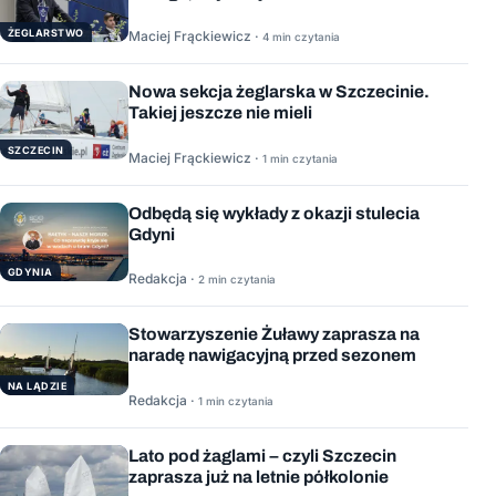
ŻEGLARSTWO
Maciej Frąckiewicz ·
4 min czytania
Nowa sekcja żeglarska w Szczecinie.
Takiej jeszcze nie mieli
SZCZECIN
Maciej Frąckiewicz ·
1 min czytania
Odbędą się wykłady z okazji stulecia
Gdyni
GDYNIA
Redakcja ·
2 min czytania
Stowarzyszenie Żuławy zaprasza na
naradę nawigacyjną przed sezonem
NA LĄDZIE
Redakcja ·
1 min czytania
Lato pod żaglami – czyli Szczecin
zaprasza już na letnie półkolonie