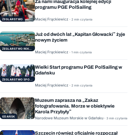
Za nami inauguracja kolejnej edycji
programu PGE PolSailing
Maciej Frąckiewicz ·
ŻEGLARSTWO
2 min czytania
Już od dwóch lat „Kapitan Głowacki” żyje
nowym życiem
ŻEGLARSTWO REKERACYJNE
Maciej Frąckiewicz ·
1 min czytania
Wielki Start programu PGE PolSailing w
Gdańsku
ŻEGLARSTWO SPORTOWE
Maciej Frąckiewicz ·
2 min czytania
Muzeum zaprasza na „Zakaz
fotografowania. Morze w obiektywie
Karola Przybyły”
GDAŃSK
Narodowe Muzeum Morskie w Gdańsku ·
3 min czytania
Szczecin również oficjalnie rozpoczął