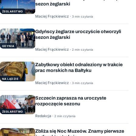
sezon żeglarski
ŻEGLARSTWO
Maciej Frąckiewicz ·
3 min czytania
Gdyńscy żeglarze uroczyście otworzyli
sezon żeglarski
GDYNIA
Maciej Frąckiewicz ·
2 min czytania
Zabytkowy obiekt odnaleziony w trakcie
prac morskich na Bałtyku
NA LĄDZIE
Maciej Frąckiewicz ·
3 min czytania
Szczecin zaprasza na uroczyste
rozpoczęcie sezonu
ŻEGLARSTWO
Redakcja ·
2 min czytania
Zbliża się Noc Muzeów. Znamy pierwsze