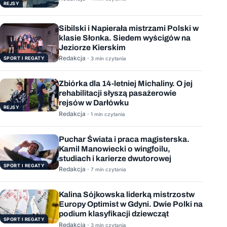
REJSY
Sibilski i Napierała mistrzami Polski w
klasie Słonka. Siedem wyścigów na
Jeziorze Kierskim
Redakcja ·
SPORT I REGATY
3 min czytania
Zbiórka dla 14-letniej Michaliny. O jej
rehabilitacji słyszą pasażerowie
rejsów w Darłówku
REJSY
Redakcja ·
1 min czytania
Puchar Świata i praca magisterska.
Kamil Manowiecki o wingfoilu,
studiach i karierze dwutorowej
SPORT I REGATY
Redakcja ·
7 min czytania
Kalina Sójkowska liderką mistrzostw
Europy Optimist w Gdyni. Dwie Polki na
podium klasyfikacji dziewcząt
SPORT I REGATY
Redakcja ·
3 min czytania