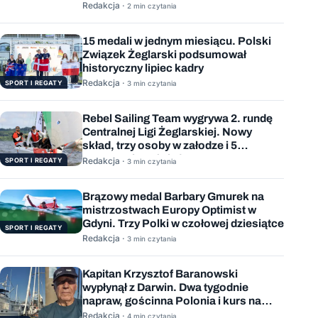
Redakcja ·
2 min czytania
15 medali w jednym miesiącu. Polski
Związek Żeglarski podsumował
historyczny lipiec kadry
Redakcja ·
SPORT I REGATY
3 min czytania
Rebel Sailing Team wygrywa 2. rundę
Centralnej Ligi Żeglarskiej. Nowy
skład, trzy osoby w załodze i 5
wygranych wyścigów
Redakcja ·
SPORT I REGATY
3 min czytania
Brązowy medal Barbary Gmurek na
mistrzostwach Europy Optimist w
Gdyni. Trzy Polki w czołowej dziesiątce
SPORT I REGATY
Redakcja ·
3 min czytania
Kapitan Krzysztof Baranowski
wypłynął z Darwin. Dwa tygodnie
napraw, gościnna Polonia i kurs na
Mauritius
Redakcja ·
4 min czytania