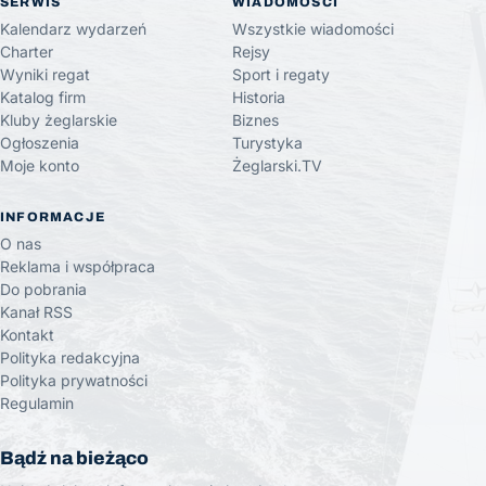
SERWIS
WIADOMOŚCI
Kalendarz wydarzeń
Wszystkie wiadomości
Charter
Rejsy
Wyniki regat
Sport i regaty
Katalog firm
Historia
Kluby żeglarskie
Biznes
Ogłoszenia
Turystyka
Moje konto
Żeglarski.TV
INFORMACJE
O nas
Reklama i współpraca
Do pobrania
Kanał RSS
Kontakt
Polityka redakcyjna
Polityka prywatności
Regulamin
Bądź na bieżąco