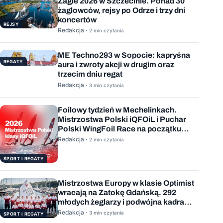
Żagle 2026 w Szczecinie. Ponad 30
żaglowców, rejsy po Odrze i trzy dni
koncertów
REJSY
Redakcja ·
2 min czytania
ME Techno293 w Sopocie: kapryśna
REGATY
aura i zwroty akcji w drugim oraz
trzecim dniu regat
Redakcja ·
3 min czytania
Foilowy tydzień w Mechelinkach.
Mistrzostwa Polski iQFOiL i Puchar
Polski WingFoil Race na początku
sierpnia
Redakcja ·
2 min czytania
SPORT I REGATY
Mistrzostwa Europy w klasie Optimist
wracają na Zatokę Gdańską. 292
młodych żeglarzy i podwójna kadra
Polski
Redakcja ·
3 min czytania
SPORT I REGATY