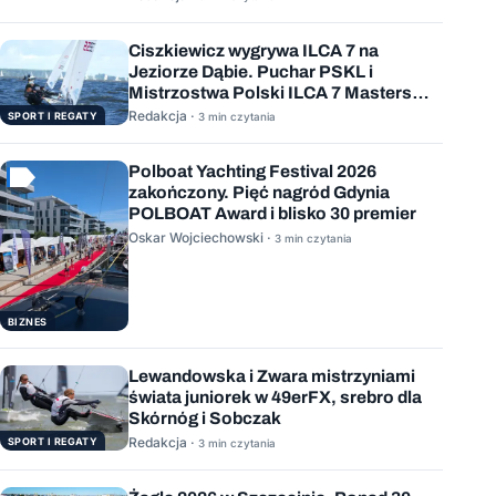
Ciszkiewicz wygrywa ILCA 7 na
Jeziorze Dąbie. Puchar PSKL i
Mistrzostwa Polski ILCA 7 Masters
rozstrzygnięte
Redakcja ·
SPORT I REGATY
3 min czytania
Polboat Yachting Festival 2026
zakończony. Pięć nagród Gdynia
POLBOAT Award i blisko 30 premier
Oskar Wojciechowski ·
3 min czytania
BIZNES
Lewandowska i Zwara mistrzyniami
świata juniorek w 49erFX, srebro dla
Skórnóg i Sobczak
Redakcja ·
SPORT I REGATY
3 min czytania