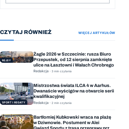
CZYTAJ RÓWNIEŻ
WIĘCEJ ARTYKUŁÓW
Żagle 2026 w Szczecinie: rusza Biuro
Przepustek, od 12 sierpnia zamknięte
REJSY
ulice na Łasztowni i Wałach Chrobrego
Redakcja ·
3 min czytania
Mistrzostwa świata ILCA 4 w Aarhus.
Dwanaście wyścigów na otwarcie serii
kwalifikacyjnej
Redakcja ·
SPORT I REGATY
2 min czytania
Bartłomiej Kubkowski wraca na plażę
w Dziwnowie. Postument w Alei
Gwiazd Sportu z trasą przeprawy przez