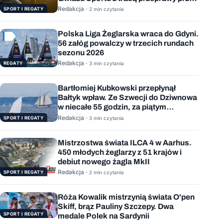
Bałtyk
Redakcja ·
SPORT I REGATY
2 min czytania
Polska Liga Żeglarska wraca do Gdyni.
56 załóg powalczy w trzecich rundach
sezonu 2026
Redakcja ·
REGATY
3 min czytania
Bartłomiej Kubkowski przepłynął
Bałtyk wpław. Ze Szwecji do Dziwnowa
w niecałe 55 godzin, za piątym
podejściem
Redakcja ·
SPORT I REGATY
3 min czytania
Mistrzostwa świata ILCA 4 w Aarhus.
450 młodych żeglarzy z 51 krajów i
debiut nowego żagla MkII
Redakcja ·
SPORT I REGATY
2 min czytania
Róża Kowalik mistrzynią świata O'pen
Skiff, brąz Pauliny Szczepy. Dwa
SPORT I REGATY
medale Polek na Sardynii