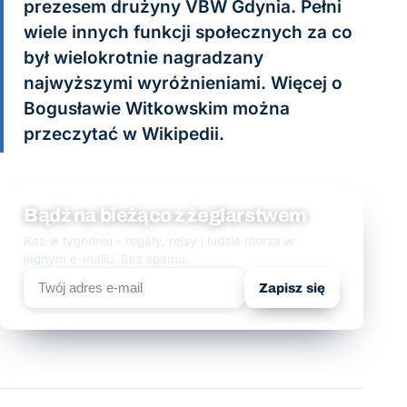
prezesem drużyny VBW Gdynia. Pełni
wiele innych funkcji społecznych za co
był wielokrotnie nagradzany
najwyższymi wyróżnieniami. Więcej o
Bogusławie Witkowskim można
przeczytać w Wikipedii.
Bądź na bieżąco z żeglarstwem
Raz w tygodniu - regaty, rejsy i ludzie morza w
jednym e-mailu. Bez spamu.
Zapisz się