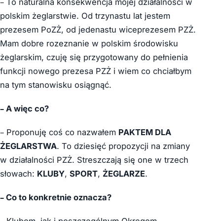
– To naturalna konsekwencja mojej działalności w
polskim żeglarstwie. Od trzynastu lat jestem
prezesem PoZŻ, od jedenastu wiceprezesem PZŻ.
Mam dobre rozeznanie w polskim środowisku
żeglarskim, czuję się przygotowany do pełnienia
funkcji nowego prezesa PZŻ i wiem co chciałbym
na tym stanowisku osiągnąć.
– A więc co?
– Proponuję coś co nazwałem
PAKTEM DLA
ŻEGLARSTWA
. To dziesięć propozycji na zmiany
w działalności PZŻ. Streszczają się one w trzech
słowach:
KLUBY
,
SPORT
,
ŻEGLARZE
.
– Co to konkretnie oznacza?