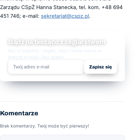
Zarządu CSpŻ Hanna Stanecka, tel. kom. +48 694
451 746; e-mail:
sekretariat@cspz.pl
.
Bądź na bieżąco z żeglarstwem
Raz w tygodniu - regaty, rejsy i ludzie morza w
jednym e-mailu. Bez spamu.
Zapisz się
Komentarze
Brak komentarzy. Twój może być pierwszy!