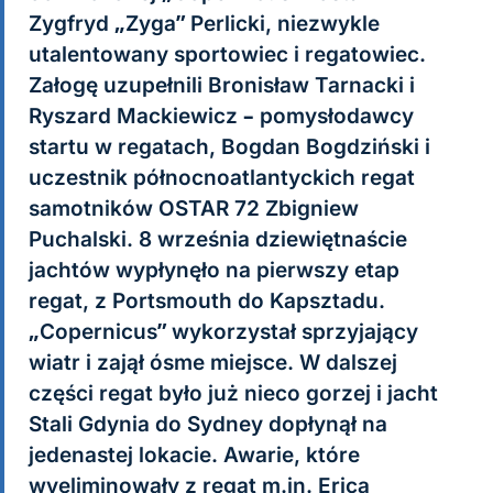
Zygfryd „Zyga” Perlicki, niezwykle
utalentowany sportowiec i regatowiec.
Załogę uzupełnili Bronisław Tarnacki i
Ryszard Mackiewicz – pomysłodawcy
startu w regatach, Bogdan Bogdziński i
uczestnik północnoatlantyckich regat
samotników OSTAR 72 Zbigniew
Puchalski. 8 września dziewiętnaście
jachtów wypłynęło na pierwszy etap
regat, z Portsmouth do Kapsztadu.
„Copernicus” wykorzystał sprzyjający
wiatr i zajął ósme miejsce. W dalszej
części regat było już nieco gorzej i jacht
Stali Gdynia do Sydney dopłynął na
jedenastej lokacie. Awarie, które
wyeliminowały z regat m.in. Erica