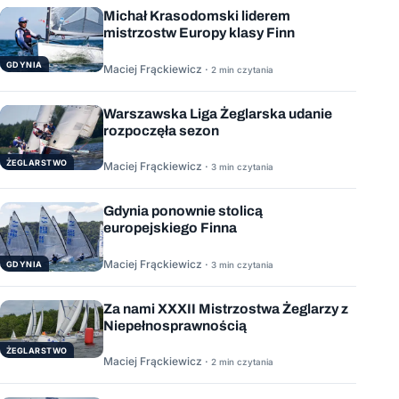
Michał Krasodomski liderem
mistrzostw Europy klasy Finn
GDYNIA
Maciej Frąckiewicz ·
2 min czytania
Warszawska Liga Żeglarska udanie
rozpoczęła sezon
ŻEGLARSTWO
Maciej Frąckiewicz ·
3 min czytania
Gdynia ponownie stolicą
europejskiego Finna
Maciej Frąckiewicz ·
GDYNIA
3 min czytania
Za nami XXXII Mistrzostwa Żeglarzy z
Niepełnosprawnością
ŻEGLARSTWO
Maciej Frąckiewicz ·
2 min czytania