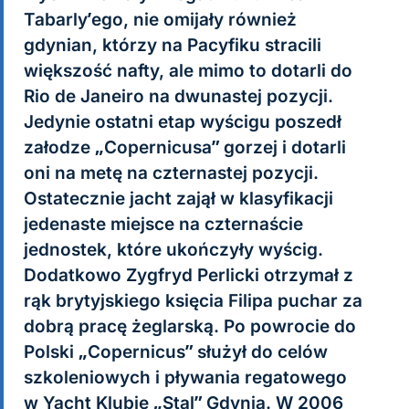
Tabarly’ego, nie omijały również
gdynian, którzy na Pacyfiku stracili
większość nafty, ale mimo to dotarli do
Rio de Janeiro na dwunastej pozycji.
Jedynie ostatni etap wyścigu poszedł
załodze „Copernicusa” gorzej i dotarli
oni na metę na czternastej pozycji.
Ostatecznie jacht zajął w klasyfikacji
jedenaste miejsce na czternaście
jednostek, które ukończyły wyścig.
Dodatkowo Zygfryd Perlicki otrzymał z
rąk brytyjskiego księcia Filipa puchar za
dobrą pracę żeglarską. Po powrocie do
Polski „Copernicus” służył do celów
szkoleniowych i pływania regatowego
w Yacht Klubie „Stal” Gdynia. W 2006