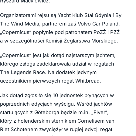
Ryszard Mackiewicz.
Organizatorami rejsu są Yacht Klub Stal Gdynia i By
The Wind Media, partnerem zaś Volvo Car Poland.
„Copernicus” popłynie pod patronatem PoZŻ i PZŻ
a w szczególności Komisji Żeglarstwa Morskiego.
„Copernicus” jest jak dotąd najstarszym jachtem,
którego załoga zadeklarowała udział w regatach
The Legends Race. Na dodatek jedynym
uczestnikiem pierwszych regat Whitbread.
Jak dotąd zgłosiło się 10 jednostek płynących w
poprzednich edycjach wyścigu. Wśród jachtów
startujących z Göteborga będzie m.in. „Flyer”,
który z holenderskim sternikiem Cornelisem van
Riet Schotenem zwyciężył w rugiej edycji regat