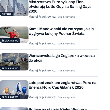
Mistrzostwa Europy klasy Finn
otwierają Lotto Gdynia Sailing Days
2026
GDYNIA
Maciej Frąckiewicz ·
3 min czytania
Kamil Manowiecki nie zatrzymuje się i
wygrywa kolejny Puchar Świata
ŻEGLARSTWO
Maciej Frąckiewicz ·
2 min czytania
Warszawska Liga Żeglarska wkracza
do akcji
ŻEGLARSTWO
Maciej Frąckiewicz ·
3 min czytania
Lato pod znakiem żeglarstwa. Pora na
Energa Nord Cup Gdańsk 2026
Maciej Frąckiewicz ·
ŻEGLARSTWO
3 min czytania
Polacy na starcie Kieler Woche –