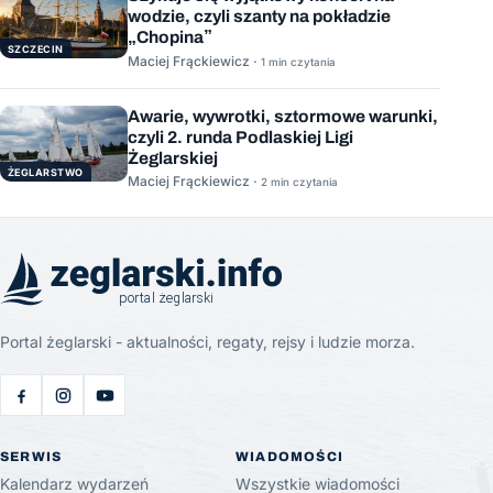
wodzie, czyli szanty na pokładzie
„Chopina”
SZCZECIN
Maciej Frąckiewicz ·
1 min czytania
Awarie, wywrotki, sztormowe warunki,
czyli 2. runda Podlaskiej Ligi
Żeglarskiej
ŻEGLARSTWO
Maciej Frąckiewicz ·
2 min czytania
Portal żeglarski - aktualności, regaty, rejsy i ludzie morza.
SERWIS
WIADOMOŚCI
Kalendarz wydarzeń
Wszystkie wiadomości