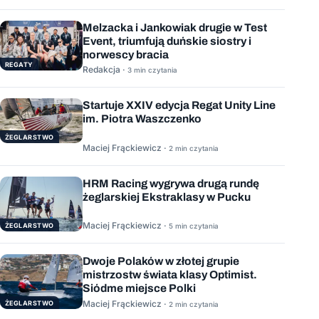
Melzacka i Jankowiak drugie w Test
Event, triumfują duńskie siostry i
norwescy bracia
REGATY
Redakcja ·
3 min czytania
Startuje XXIV edycja Regat Unity Line
im. Piotra Waszczenko
ŻEGLARSTWO
Maciej Frąckiewicz ·
2 min czytania
HRM Racing wygrywa drugą rundę
żeglarskiej Ekstraklasy w Pucku
Maciej Frąckiewicz ·
ŻEGLARSTWO
5 min czytania
Dwoje Polaków w złotej grupie
mistrzostw świata klasy Optimist.
Siódme miejsce Polki
Maciej Frąckiewicz ·
ŻEGLARSTWO
2 min czytania