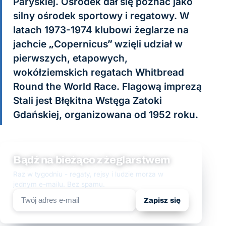
Paryskiej. Ośrodek dał się poznać jako
silny ośrodek sportowy i regatowy. W
latach 1973-1974 klubowi żeglarze na
jachcie „Copernicus” wzięli udział w
pierwszych, etapowych,
wokółziemskich regatach Whitbread
Round the World Race. Flagową imprezą
Stali jest Błękitna Wstęga Zatoki
Gdańskiej, organizowana od 1952 roku.
Bądź na bieżąco z żeglarstwem
Raz w tygodniu - regaty, rejsy i ludzie morza w
jednym e-mailu. Bez spamu.
Zapisz się