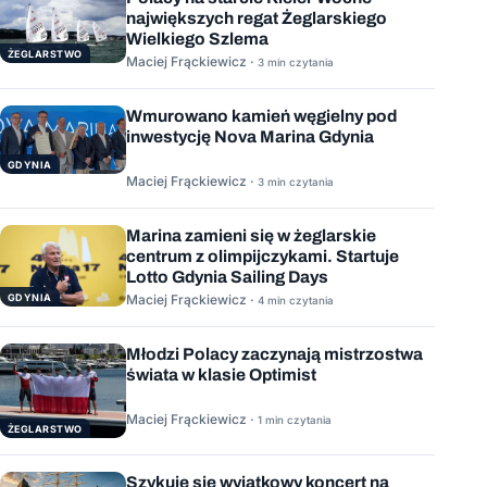
największych regat Żeglarskiego
Wielkiego Szlema
ŻEGLARSTWO
Maciej Frąckiewicz ·
3 min czytania
Wmurowano kamień węgielny pod
inwestycję Nova Marina Gdynia
GDYNIA
Maciej Frąckiewicz ·
3 min czytania
Marina zamieni się w żeglarskie
centrum z olimpijczykami. Startuje
Lotto Gdynia Sailing Days
GDYNIA
Maciej Frąckiewicz ·
4 min czytania
Młodzi Polacy zaczynają mistrzostwa
świata w klasie Optimist
Maciej Frąckiewicz ·
1 min czytania
ŻEGLARSTWO
Szykuje się wyjątkowy koncert na