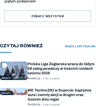
piątym podejściem
ZOBACZ WSZYSTKIE
CZYTAJ RÓWNIEŻ
WIĘCEJ ARTYKUŁÓW
Polska Liga Żeglarska wraca do Gdyni.
56 załóg powalczy w trzecich rundach
sezonu 2026
Redakcja ·
REGATY
3 min czytania
ME Techno293 w Sopocie: kapryśna
REGATY
aura i zwroty akcji w drugim oraz
trzecim dniu regat
Redakcja ·
3 min czytania