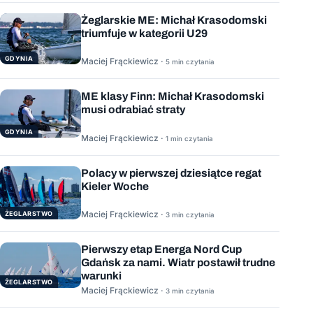
Żeglarskie ME: Michał Krasodomski
triumfuje w kategorii U29
GDYNIA
Maciej Frąckiewicz ·
5 min czytania
ME klasy Finn: Michał Krasodomski
musi odrabiać straty
GDYNIA
Maciej Frąckiewicz ·
1 min czytania
Polacy w pierwszej dziesiątce regat
Kieler Woche
Maciej Frąckiewicz ·
ŻEGLARSTWO
3 min czytania
Pierwszy etap Energa Nord Cup
Gdańsk za nami. Wiatr postawił trudne
warunki
ŻEGLARSTWO
Maciej Frąckiewicz ·
3 min czytania