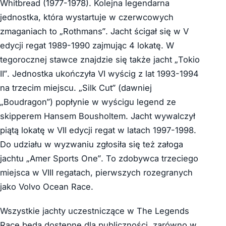
Whitbread (1977-1978). Kolejna legendarna
jednostka, która wystartuje w czerwcowych
zmaganiach to „Rothmans”. Jacht ścigał się w V
edycji regat 1989-1990 zajmując 4 lokatę. W
tegorocznej stawce znajdzie się także jacht „Tokio
II”. Jednostka ukończyła VI wyścig z lat 1993-1994
na trzecim miejscu. „Silk Cut” (dawniej
„Boudragon”) popłynie w wyścigu legend ze
skipperem Hansem Bousholtem. Jacht wywalczył
piątą lokatę w VII edycji regat w latach 1997-1998.
Do udziału w wyzwaniu zgłosiła się też załoga
jachtu „Amer Sports One”. To zdobywca trzeciego
miejsca w VIII regatach, pierwszych rozegranych
jako Volvo Ocean Race.
Wszystkie jachty uczestniczące w The Legends
Race będą dostępne dla publiczności, zarówno w